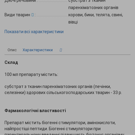
Діючі речовини
:
субстрат з тканин
паренхіматозних органів
Види тварин
:
корови, бики, телята, свині,
вівці
Показати всі характеристики
Опис
Характеристики
Склад
100 мл препарату містить:
субстрат з тканин паренхіматозних органів (печінки,
селезінки) здорових сільськогосподарських тварин - 33 р.
Фармакологічні властивості
Препарат містить біогенні стимулятори, амінокислоти,
найпростіші пептиди. Біогенні стимулятори при
парентеральному введенні підвищують біотонус організму,