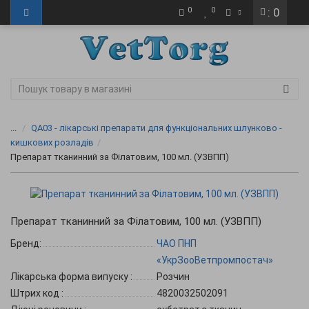
0
0
: 0
...
QA03 - лікарські препарати для функціональних шлунково -
кишкових розладів
Препарат тканинний за Філатовим, 100 мл. (УЗВПП)
Препарат тканинний за Філатовим, 100 мл. (УЗВПП)
Бренд:
ЧАО ПНП
«УкрЗооВетпромпостач»
Лікарська форма випуску
:
Розчин
Штрих код
:
4820032502091