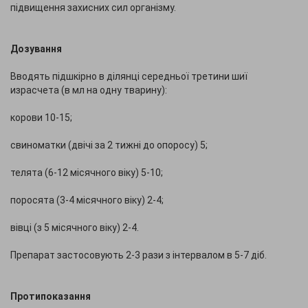
підвищення захисних сил організму.
Дозування
Вводять підшкірно в ділянці середньої третини шиї
израсчета (в мл на одну тварину):
корови 10-15;
свиноматки (двічі за 2 тижні до опоросу) 5;
телята (6-12 місячного віку) 5-10;
поросята (3-4 місячного віку) 2-4;
вівці (з 5 місячного віку) 2-4.
Препарат застосовують 2-3 рази з інтервалом в 5-7 діб.
Протипоказання