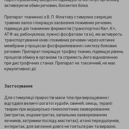
активізуючи обмін речовин, біосинтез білка.
Препарат тканинної з В. П. Філатову стимулює секрецію
травних залоз і покращує засвоєння поживних речовин;
підвищує дія тканинних ферментів (транспортної Nа+, К+,
АТФ-аз, рибонуклеаз, лужної фосфатази та ін), які активують
транспортування іонів і поживних речовин через клітинні
мембрани у процесах фосфорилювання і синтезу білкових
речовин. Препарат покращує трофіку тканин, підвищує рівень
процесів обміну в організмі та сприяють його відновленню
при дистрофічних станах. Препарат не токсичний, не має
кумулятивної дії.
Застосування
Для стимуляції приростів маси тіла при вирощуванні і
відгодівлі великої рогатої худоби, свиней, овець; терапії
The content
could not be loaded.
тварин при акушерсько-гінекологічних захворюваннях
(метритах, ендометритах, запальних захворюваннях
яєчників, затримки посліду, маститах); атонії передшлунків,
ентеритах; для загоєння довго не гояться ран та виразок;