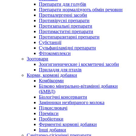
Препарати для голубів
Препарати нормалізують обмін речовин
Протиалергенні засоби
Противірусні препарати
Протизапальні препарати
Протимаститні препарати
Протипаразитарні препарати
Субстанції
Сульфаніламідні препарати
Фітокомплекси
Зоотовари
Зоогигиенические і косметичні засоби
Приладдя для птахів
Корми, кормові добавки
Комбікорми
Білково мінерально-вітамінні добавки
(БМВД)
Біологічні консерванти
Замінники незбираного молока
Підкислювачі
Премікси
Пробіотики
Ферментні кормові добавки
Інші добавки
Санітарно-гігієнічні препарати