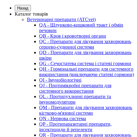
Назад
Каталог товарів
Ветеринарні препарати (ATCvet)
QA - Шлунково-кишковий тракт і обмін
речовин
QB - Кров і кровотворні органи
QC - Препарати для лікування захворювань
серцево-судинної системи
QD - Препарати для лікування захворювань
шкіри
QG - Сечостатева система і статеві гормони
QH - Гормональні препарати для системного
використання (виключаючи статеві гормони)
QI - Імунобіологічні
QJ - Протимікробні препарати для
системного використання
QL - Протипухлинні препарати та
імуномодулятори
QM - Препарати для лікування захворювань
кістково-м'язової системи
QN - Нервова система
QP - Протипаразитарні препарати,
інсектициди й репеленти
QR - Препарати для лікування захворювань