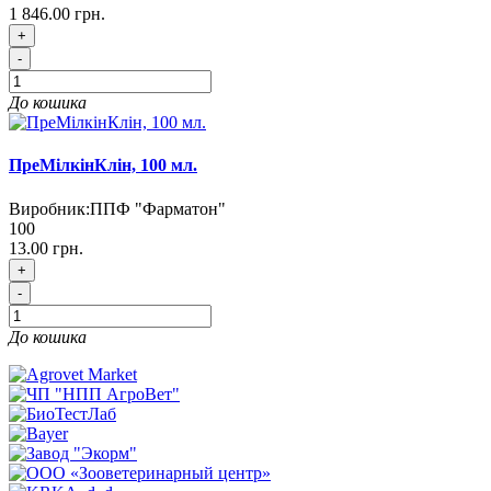
1 846.00 грн.
+
-
До кошика
ПреМілкінКлін, 100 мл.
Виробник:
ППФ "Фарматон"
100
13.00 грн.
+
-
До кошика