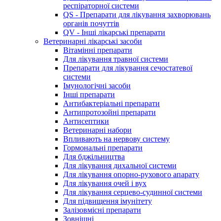
респіраторної системи
QS - Препарати для лікування захворювань
органів почуттів
QV - Інші лікарські препарати
Ветеринарні лікарські засоби
Вітамінні препарати
Для лікування травної системи
Препарати для лікування сечостатевої
системи
Імунологічні засоби
Інші препарати
Антибактеріальні препарати
Антипротозойні препарати
Антисептики
Ветеринарні набори
Впливають на нервову систему
Гормональні препарати
Для бджільництва
Для лікування дихальної системи
Для лікування опорно-рухового апарату
Для лікування очей і вух
Для лікування серцево-судинної системи
Для підвищення імунітету
Залізовмісні препарати
Зовнішні