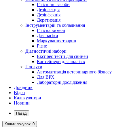
Гігієнічні засоби
Дезінсекція
Дезінфекція
Дератизація
Інструментарій та обладнання
Гігієна вимені
Для пасіки
Маркування тварин
Різне
Діагностичні набори
Експрес-тести для свиней
Контейнери для аналізів
Послуги
Автоматизація ветеринарного бізнесу
Для ВРХ
Лабораторні дослідження
Довідник
Відео
Калькулятори
Новини
Назад
Кошик
покупок
: 0