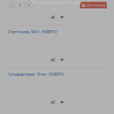
The content
could not be loaded.
-
До кошика
+
Стрептоцид, 500 г. (УЗВПП)
Сульфадотрим, 10 мл. (УЗВПП)