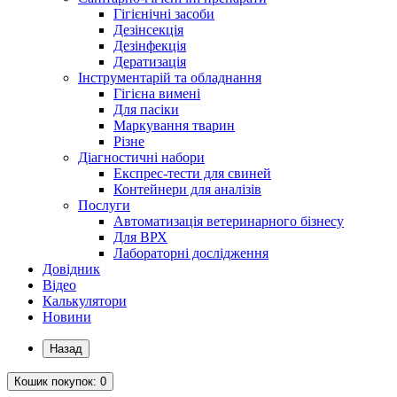
Гігієнічні засоби
Дезінсекція
Дезінфекція
Дератизація
Інструментарій та обладнання
Гігієна вимені
Для пасіки
Маркування тварин
Різне
Діагностичні набори
Експрес-тести для свиней
Контейнери для аналізів
Послуги
Автоматизація ветеринарного бізнесу
Для ВРХ
Лабораторні дослідження
Довідник
Відео
Калькулятори
Новини
Назад
Кошик
покупок
: 0