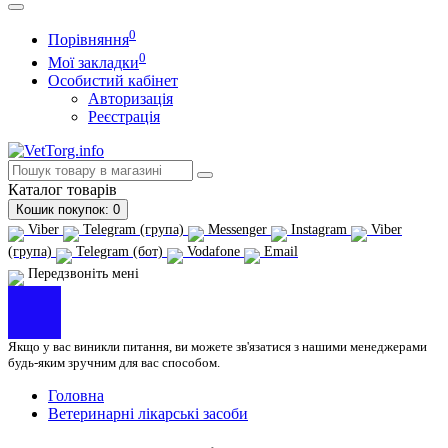
0
Порівняння
0
Мої закладки
Особистий кабінет
Авторизація
Реєстрація
Каталог
товарів
Кошик
покупок
: 0
Viber
Telegram (група)
Messenger
Instagram
Viber
(група)
Telegram (бот)
Vodafone
Email
Передзвоніть мені
Якщо у вас виникли питання, ви можете зв'язатися з нашими менеджерами
будь-яким зручним для вас способом.
Головна
Ветеринарні лікарські засоби