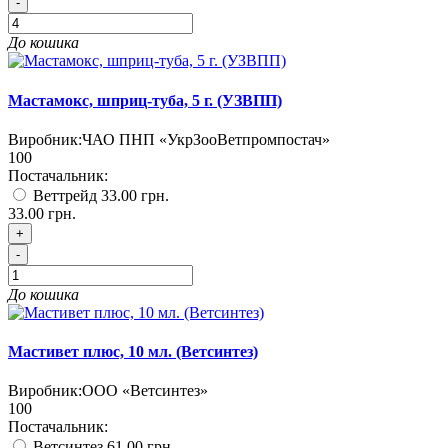
-
До кошика
Мастамокс, шприц-туба, 5 г. (УЗВПП)
Виробник:
ЧАО ПНП «УкрЗооВетпромпостач»
100
Постачальник:
Веттрейд
33.00 грн.
33.00 грн.
+
-
До кошика
Мастивет плюс, 10 мл. (Ветсинтез)
Виробник:
ООО «Ветсинтез»
100
Постачальник:
Ветсинтез
61.00 грн.