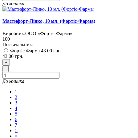
До кошика
Мастифорт-Лінко, 10 мл. (Фортіс-Фарма)
Виробник:
ООО «Фортіс-Фарма»
100
Постачальник:
Фортіс Фарма
43.00 грн.
43.00 грн.
+
-
До кошика
1
2
3
4
5
6
7
>
>|