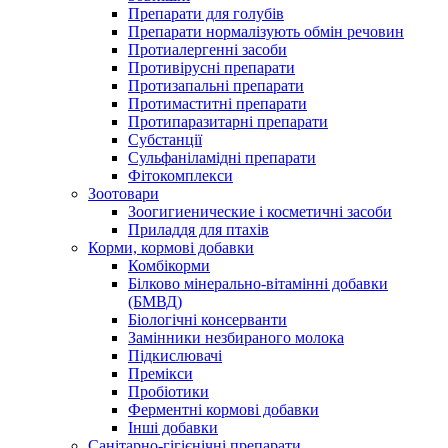
Препарати для голубів
Препарати нормалізують обмін речовин
Протиалергенні засоби
Противірусні препарати
Протизапальні препарати
Протимаститні препарати
Протипаразитарні препарати
Субстанції
Сульфаніламідні препарати
Фітокомплекси
Зоотовари
Зоогигиенические і косметичні засоби
Приладдя для птахів
Корми, кормові добавки
Комбікорми
Білково мінерально-вітамінні добавки
(БМВД)
Біологічні консерванти
Замінники незбираного молока
Підкислювачі
Премікси
Пробіотики
Ферментні кормові добавки
Інші добавки
Санітарно-гігієнічні препарати