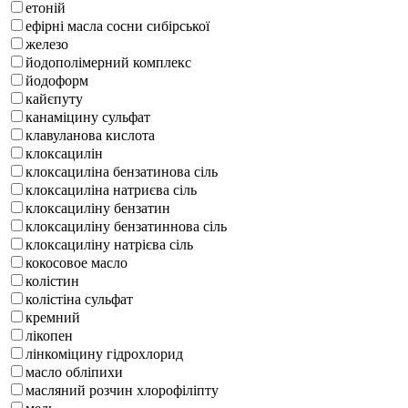
етоній
ефірні масла сосни сибірської
железо
йодополімерний комплекс
йодоформ
кайєпуту
канаміцину сульфат
клавуланова кислота
клоксацилін
клоксациліна бензатинова сіль
клоксациліна натриєва сіль
клоксациліну бензатин
клоксациліну бензатиннова сіль
клоксациліну натрієва сіль
кокосовое масло
колістин
колістіна сульфат
кремний
лікопен
лінкоміцину гідрохлорид
масло обліпихи
масляний розчин хлорофіліпту