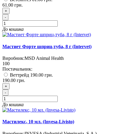
61.00 грн.
+
-
До кошика
Мастиет Форте шприц-туба, 8 г (Intervet)
Виробник:
MSD Animal Health
100
Постачальник:
Веттрейд
190.00 грн.
190.00 грн.
+
-
До кошика
Мастилекс, 10 мл. (Invesa-Livisto)
Виробник:
INVESA (Industrial Veterinaria, S.A.)