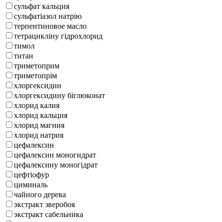
сульфат кальция
сульфатіазол натрію
терпентиновое масло
тетрацикліну гідрохлорид
тимол
титан
триметоприм
триметопрім
хлоргексидин
хлоргексидину біглюконат
хлорид калия
хлорид кальция
хлорид магния
хлорид натрия
цефалексин
цефалексин моногидрат
цефалексину моногідрат
цефтіофур
циминаль
чайного дерева
экстракт зверобоя
экстракт сабельника