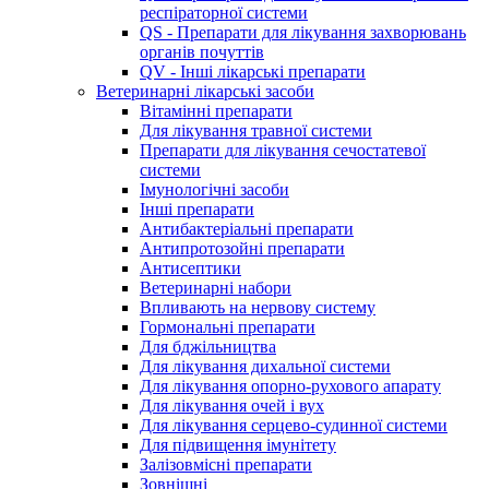
респіраторної системи
QS - Препарати для лікування захворювань
органів почуттів
QV - Інші лікарські препарати
Ветеринарні лікарські засоби
Вітамінні препарати
Для лікування травної системи
Препарати для лікування сечостатевої
системи
Імунологічні засоби
Інші препарати
Антибактеріальні препарати
Антипротозойні препарати
Антисептики
Ветеринарні набори
Впливають на нервову систему
Гормональні препарати
Для бджільництва
Для лікування дихальної системи
Для лікування опорно-рухового апарату
Для лікування очей і вух
Для лікування серцево-судинної системи
Для підвищення імунітету
Залізовмісні препарати
Зовнішні