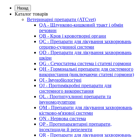
Назад
Каталог товарів
Ветеринарні препарати (ATCvet)
QA - Шлунково-кишковий тракт і обмін
речовин
QB - Кров і кровотворні органи
QC - Препарати для лікування захворювань
серцево-судинної системи
QD - Препарати для лікування захворювань
шкіри
QG - Сечостатева система і статеві гормони
QH - Гормональні препарати для системного
використання (виключаючи статеві гормони)
QI - Імунобіологічні
QJ - Протимікробні препарати для
системного використання
QL - Протипухлинні препарати та
імуномодулятори
QM - Препарати для лікування захворювань
кістково-м'язової системи
QN - Нервова система
QP - Протипаразитарні препарати,
інсектициди й репеленти
QR - Препарати для лікування захворювань