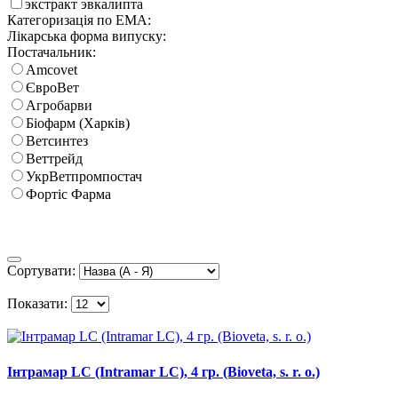
экстракт эвкалипта
Категоризація по EMA:
Лікарська форма випуску:
Постачальник:
Amcovet
ЄвроВет
Агробарви
Біофарм (Харків)
Ветсинтез
Веттрейд
УкрВетпромпостач
Фортіс Фарма
Сортувати:
Показати:
Інтрамар LC (Intramar LC), 4 гр. (Bioveta, s. r. o.)