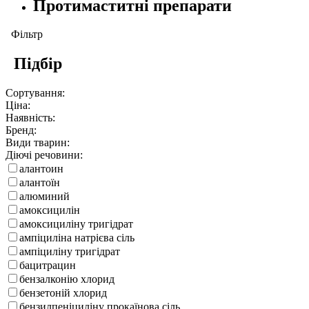
Протимаститні препарати
Фільтр
Підбір
Сортування:
Ціна:
Наявність:
Бренд:
Види тварин:
Діючі речовини:
алантоин
алантоїн
алюминий
амоксицилін
амоксициліну тригідрат
ампіциліна натрієва сіль
ампіциліну тригідрат
бацитрацин
бензалконію хлорид
бензетоній хлорид
бензилпеніциліну прокаїнова сіль