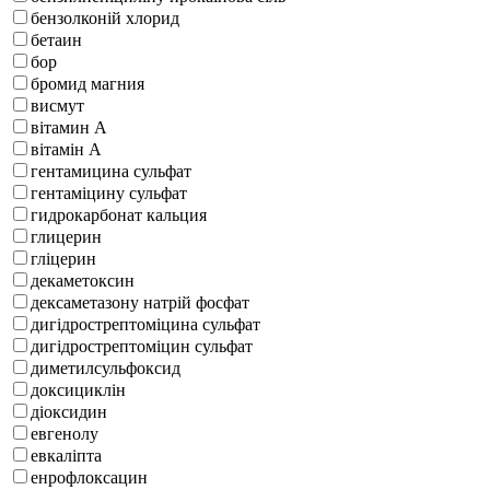
бензолконій хлорид
бетаин
бор
бромид магния
висмут
вітамин А
вітамін А
гентамицина сульфат
гентаміцину сульфат
гидрокарбонат кальция
глицерин
гліцерин
декаметоксин
дексаметазону натрій фосфат
дигідрострептоміцина сульфат
дигідрострептоміцин сульфат
диметилсульфоксид
доксициклін
діоксидин
евгенолу
евкаліпта
енрофлоксацин