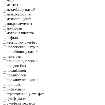
медь
ментол
метамізолу натрій
метилсаліцилат
метисалицилат
микроэлементы
молибден
молочна кислота
нафталан
неоміцину сульфат
новобиоцин натрію
новобіоцину натрій
пенетрант
пеніциліну прокаїн
повідон йод
преднізалон
преднізолон
прокаїну пеніцилін
прополіс
рифаксимін
стрептоміцину сульфат
сульфадіазин
сульфаметоксазол