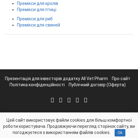
Премікси для кролів
Премікси для птиці
Премікси для риб
Премікси для свиней
Презентація для інвесторів додатку All Vet Pharm
Про сайт
Політика конфіденційності
Публічний договір (Оферта)
Цей сайт використовує файли cookies для більш комфортної
роботи користувача. Продовжуючи перегляд сторінок сайту, ви
погоджуєтеся з використанням файлів cookies.
Ok
vettorg.info - VetTorg.info © 2026