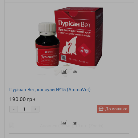
Пурісан Вет, капсули №15 (AmmaVet)
190.00 грн.
-
До кошика
+