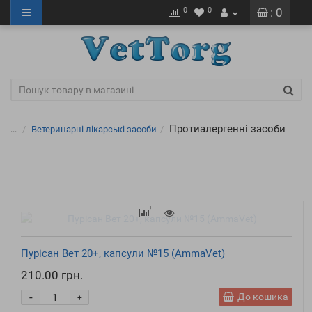
0
0
: 0
Протиалергенні засоби
...
Ветеринарні лікарські засоби
Пурісан Вет 20+, капсули №15 (AmmaVet)
210.00 грн.
-
До кошика
+