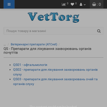
0
0
: 0
...
Ветеринарні препарати (ATCvet)
QS - Препарати для лікування захворювань органів
почуттів
QS01 - офтальмологія
QS02 - препарати для лікування захворювань органів
слуху
QS03 - препарати для лікування захворювань очей та
органів слуху
The content
could not be loaded.