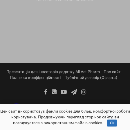
Презентація для інвесторів додатку All Vet Pharm
Про сайт
Політика конфіденційності
Публічний договір (Оферта)
Цей сайт використовує файли cookies для більш комфортної роботи
користувача. Продовжуючи перегляд сторінок сайту, ви
погоджуєтеся з використанням файлів cookies.
Ok
vettorg.info - VetTorg.info © 2026