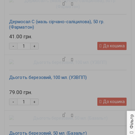
Дермосал С (мазь сірчано-саліцилова), 50 гр.
(Фарматон)
41.00 грн.
-
До кошика
+
Дьоготь березовий, 100 мл. (УЗВПП)
79.00 грн.
-
До кошика
+
Фільтр
Дьоготь березовий, 50 мл. (Базальт)