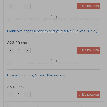
-
До кошика
+
Біопірокс спрей (Biopirox spray), 100 мл (Bioveta, s. r. o.)
The content
could not be loaded.
323.00 грн.
-
До кошика
+
Вазелінова олія, 50 мл. (Фарматон)
35.00 грн.
-
До кошика
+