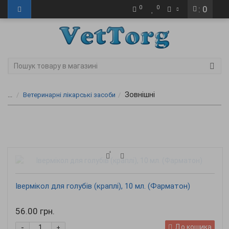
0
0
: 0
Зовнішні
...
Ветеринарні лікарські засоби
Івермікол для голубів (краплі), 10 мл. (Фарматон)
56.00 грн.
-
До кошика
+