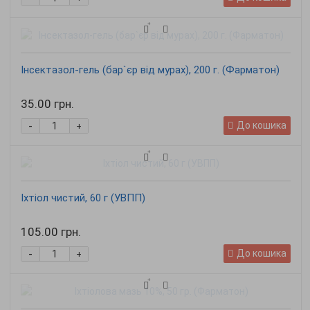
Інсектазол-гель (бар`єр від мурах), 200 г. (Фарматон)
35.00 грн.
-
До кошика
+
Іхтіол чистий, 60 г (УВПП)
105.00 грн.
-
До кошика
+