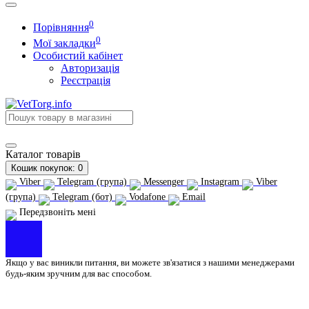
0
Порівняння
0
Мої закладки
Особистий кабінет
Авторизація
Реєстрація
Каталог
товарів
Кошик
покупок
: 0
Viber
Telegram (група)
Messenger
Instagram
Viber
(група)
Telegram (бот)
Vodafone
Email
Передзвоніть мені
Якщо у вас виникли питання, ви можете зв'язатися з нашими менеджерами
будь-яким зручним для вас способом.