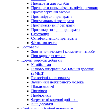
Препарати для голубів
Препарати нормалізують обмін речовин
Протиалергенні засоби
Противірусні препарати
Протизапальні препарати
Протимаститні препарати
Протипаразитарні препарати
Субстанції
Сульфаніламідні препарати
Фітокомплекси
Зоотовари
Зоогигиенические і косметичні засоби
Приладдя для птахів
Корми, кормові добавки
Комбікорми
Білково мінерально-вітамінні добавки
(БМВД)
Біологічні консерванти
Замінники незбираного молока
Підкислювачі
Премікси
Пробіотики
Ферментні кормові добавки
Інші добавки
Санітарно-гігієнічні препарати