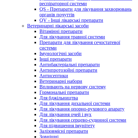
респіраторної системи
QS - Препарати для лікування захворювань
органів почуттів
QV - Інші лікарські препарати
Ветеринарні лікарські засоби
Вітамінні препарати
Для лікування травної системи
Препарати для лікування сечостатевої
системи
Імунологічні засоби
Інші препарати
Антибактеріальні препарати
Антипротозойні препарати
Антисептики
Ветеринарні набори
Впливають на нервову систему
Гормональні препарати
Для бджільництва
Для лікування дихальної системи
Для лікування опорно-рухового апарату
Для лікування очей і вух
Для лікування серцево-судинної системи
Для підвищення імунітету
Залізовмісні препарати
Зовнішні