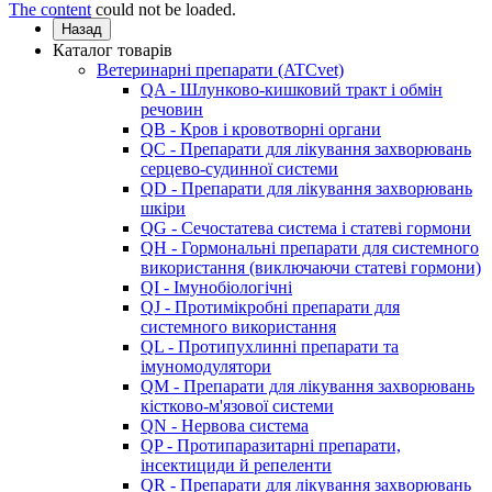
The content
could not be loaded.
Назад
Каталог товарів
Ветеринарні препарати (ATCvet)
QA - Шлунково-кишковий тракт і обмін
речовин
QB - Кров і кровотворні органи
QC - Препарати для лікування захворювань
серцево-судинної системи
QD - Препарати для лікування захворювань
шкіри
QG - Сечостатева система і статеві гормони
QH - Гормональні препарати для системного
використання (виключаючи статеві гормони)
QI - Імунобіологічні
QJ - Протимікробні препарати для
системного використання
QL - Протипухлинні препарати та
імуномодулятори
QM - Препарати для лікування захворювань
кістково-м'язової системи
QN - Нервова система
QP - Протипаразитарні препарати,
інсектициди й репеленти
QR - Препарати для лікування захворювань