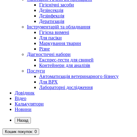
Гігієнічні засоби
Дезінсекція
Дезінфекція
Дератизація
Інструментарій та обладнання
Гігієна вимені
Для пасіки
Маркування тварин
Різне
Діагностичні набори
Експрес-тести для свиней
Контейнери для аналізів
Послуги
Автоматизація ветеринарного бізнесу
Для ВРХ
Лабораторні дослідження
Довідник
Відео
Калькулятори
Новини
Назад
Кошик
покупок
: 0