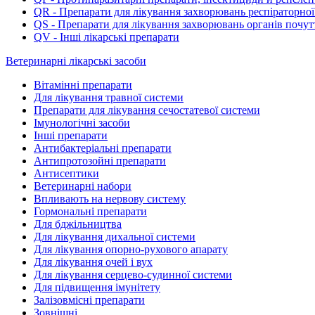
QR - Препарати для лікування захворювань респіраторної
QS - Препарати для лікування захворювань органів почут
QV - Інші лікарські препарати
Ветеринарні лікарські засоби
Вітамінні препарати
Для лікування травної системи
Препарати для лікування сечостатевої системи
Імунологічні засоби
Інші препарати
Антибактеріальні препарати
Антипротозойні препарати
Антисептики
Ветеринарні набори
Впливають на нервову систему
Гормональні препарати
Для бджільництва
Для лікування дихальної системи
Для лікування опорно-рухового апарату
Для лікування очей і вух
Для лікування серцево-судинної системи
Для підвищення імунітету
Залізовмісні препарати
Зовнішні