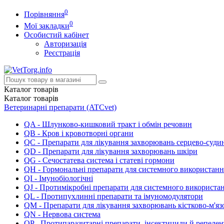
0
Порівняння
0
Мої закладки
Особистий кабінет
Авторизація
Реєстрація
Каталог
товарів
Каталог
товарів
Ветеринарні препарати (ATCvet)
QA - Шлунково-кишковий тракт і обмін речовин
QB - Кров і кровотворні органи
QC - Препарати для лікування захворювань серцево-суди
QD - Препарати для лікування захворювань шкіри
QG - Сечостатева система і статеві гормони
QH - Гормональні препарати для системного використанн
QI - Імунобіологічні
QJ - Протимікробні препарати для системного використа
QL - Протипухлинні препарати та імуномодулятори
QM - Препарати для лікування захворювань кістково-м'яз
QN - Нервова система
QP - Протипаразитарні препарати, інсектициди й репеле