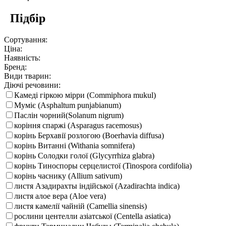
Підбір
Сортування:
Ціна:
Наявність:
Бренд:
Види тварин:
Діючі речовини:
Камеді гіркою мірри (Commiphora mukul)
Муміє (Asphaltum punjabianum)
Паслін чорний(Solanum nigrum)
коріння спаржі (Asparagus racemosus)
корінь Берхавії розлогою (Boerhavia diffusa)
корінь Витанні (Withania somnifera)
корінь Солодки голої (Glycyrrhiza glabra)
корінь Тиноспоры серцелистої (Tinospora cordifolia)
корінь часнику (Allium sativum)
листя Азадирахты індійської (Azadirachta indica)
листя алое вера (Aloe vera)
листя камелії чайній (Camellia sinensis)
рослини центелли азіатської (Centella asiatica)