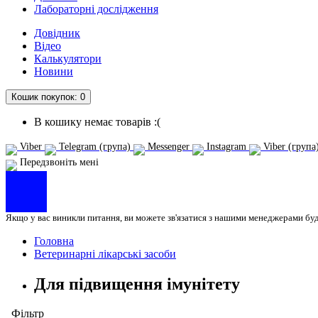
Лабораторні дослідження
Довідник
Відео
Калькулятори
Новини
Кошик
покупок
: 0
В кошику немає товарів :(
Viber
Telegram (група)
Messenger
Instagram
Viber (група
Передзвоніть мені
Якщо у вас виникли питання, ви можете зв'язатися з нашими менеджерами бу
Головна
Ветеринарні лікарські засоби
Для підвищення імунітету
Фільтр