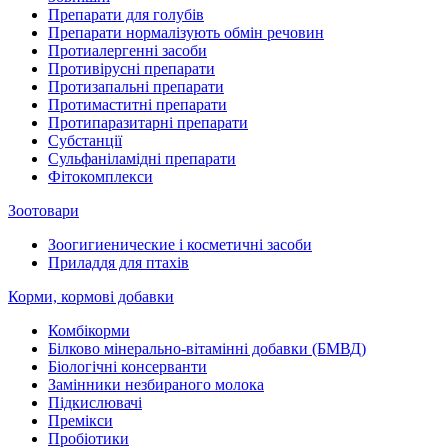
Препарати для голубів
Препарати нормалізують обмін речовин
Протиалергенні засоби
Противірусні препарати
Протизапальні препарати
Протимаститні препарати
Протипаразитарні препарати
Субстанції
Сульфаніламідні препарати
Фітокомплекси
Зоотовари
Зоогигиенические і косметичні засоби
Приладдя для птахів
Корми, кормові добавки
Комбікорми
Білково мінерально-вітамінні добавки (БМВД)
Біологічні консерванти
Замінники незбираного молока
Підкислювачі
Премікси
Пробіотики