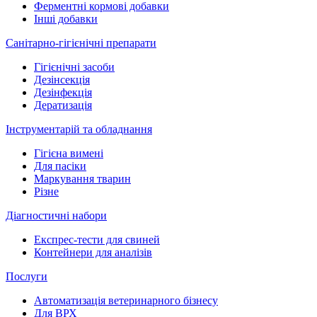
Ферментні кормові добавки
Інші добавки
Санітарно-гігієнічні препарати
Гігієнічні засоби
Дезінсекція
Дезінфекція
Дератизація
Інструментарій та обладнання
Гігієна вимені
Для пасіки
Маркування тварин
Різне
Діагностичні набори
Експрес-тести для свиней
Контейнери для аналізів
Послуги
Автоматизація ветеринарного бізнесу
Для ВРХ