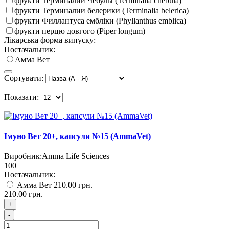
фрукти Терминалии Чебулы (Terminalia chebula)
фрукти Терминалии белерики (Terminalia belerica)
фрукти Филлантуса ембліки (Phyllanthus emblica)
фрукти перцю довгого (Piper longum)
Лікарська форма випуску:
Постачальник:
Амма Вет
Сортувати:
Показати:
Імуно Вет 20+, капсули №15 (AmmaVet)
Виробник:
Amma Life Sciences
100
Постачальник:
Амма Вет
210.00 грн.
210.00 грн.
+
-