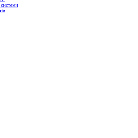
 системи
тів