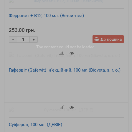
Ферровет + B12, 100 мл. (Ветсинтез)
253.00 грн.
-
До кошика
+
The content
could not be loaded.
Гафервіт (Gafervit) ін'єкційний, 100 мл (Bioveta, s. r. o.)
Суіферон, 100 мл. (ДЕВІЕ)