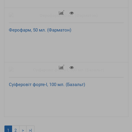
Ферофарм, 50 мл. (Фарматон)
Суіферовіт форте-І, 100 мл. (Базальт)
1
2
>
>|