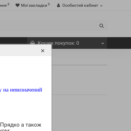
0
0
ння
Мої закладки
Особистий кабінет
Кошик
покупок
: 0
×
у на невизначений
 Прядко а також
ном: