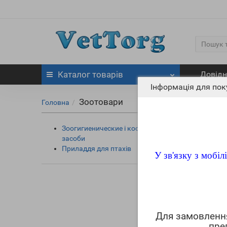
Каталог
товарів
Довідн
Інформація для пок
Зоотовари
Головна
Зоогигиенические і косметичні
засоби
Приладдя для птахів
У зв'язку з мобі
Для замовлен
пре