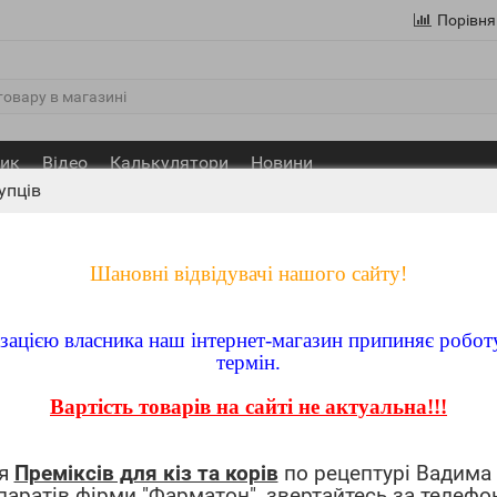
Порівня
ик
Відео
Калькулятори
Новини
упців
Шановні відвідувачі нашого сайту!
лізацією власника наш інтернет-магазин припиняє робот
термін.
Вартість товарів на сайті не актуальна!!!
ня
Преміксів для кіз та корів
по рецептурі Вадима
паратів фірми "Фарматон", звертайтесь за телефо