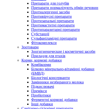
Препарати для голубів
Препарати нормалізують обмін речовин
Протиалергенні засоби
Противірусні препарати
Протизапальні препарати
Протимаститні препарати
Протипаразитарні препарати
Субстанції
Сульфаніламідні препарати
Фітокомплекси
Зоотовари
Зоогигиенические і косметичні засоби
Приладдя для птахів
Корми, кормові добавки
Комбікорми
Білково мінерально-вітамінні добавки
(БМВД)
Біологічні консерванти
Замінники незбираного молока
Підкислювачі
Премікси
Пробіотики
Ферментні кормові добавки
Інші добавки
Санітарно-гігієнічні препарати