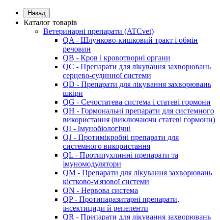
Назад
Каталог товарів
Ветеринарні препарати (ATCvet)
QA - Шлунково-кишковий тракт і обмін
речовин
QB - Кров і кровотворні органи
QC - Препарати для лікування захворювань
серцево-судинної системи
QD - Препарати для лікування захворювань
шкіри
QG - Сечостатева система і статеві гормони
QH - Гормональні препарати для системного
використання (виключаючи статеві гормони)
QI - Імунобіологічні
QJ - Протимікробні препарати для
системного використання
QL - Протипухлинні препарати та
імуномодулятори
QM - Препарати для лікування захворювань
кістково-м'язової системи
QN - Нервова система
QP - Протипаразитарні препарати,
інсектициди й репеленти
QR - Препарати для лікування захворювань