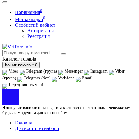
0
Порівняння
0
Мої закладки
Особистий кабінет
Авторизація
Реєстрація
Каталог
товарів
Кошик
покупок
: 0
Viber
Telegram (група)
Messenger
Instagram
Viber
(група)
Telegram (бот)
Vodafone
Email
Передзвоніть мені
Якщо у вас виникли питання, ви можете зв'язатися з нашими менеджерами
будь-яким зручним для вас способом.
Головна
Діагностичні набори