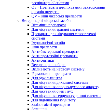
респіраторної системи
QS - Препарати для лікування захворювань
органів почуттів
QV - Інші лікарські препарати
Ветеринарні лікарські засоби
Вітамінні препарати
Для лікування травної системи
Препарати для лікування сечостатевої
системи
Імунологічні засоби
Інші препарати
Антибактеріальні препарати
Антипротозойні препарати
Антисептики
Ветеринарні набори
Впливають на нервову систему
Гормональні препарати
Для бджільництва
Для лікування дихальної системи
Для лікування опорно-рухового апарату
Для лікування очей і вух
Для лікування серцево-судинної системи
Для підвищення імунітету
Залізовмісні препарати
Зовнішні