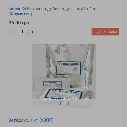
Біомікс® Вітамінна добавка для голубів, 1 кг.
(Фарматон)
36.00 грн.
-
До кошика
+
The content
could not be loaded.
Ветадокс, 1 кг. (УВПП)