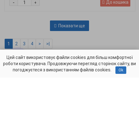
-
До кошика
+
Показати ще
1
2
3
4
>
>|
Показано з 1 по 12 із 47 (всього сторінок: 4)
Цей сайт використовує файли cookies для більш комфортної
роботи користувача. Продовжуючи перегляд сторінок сайту, ви
погоджуєтеся з використанням файлів cookies.
Ok
Презентація для інвесторів додатку All Vet Pharm
Про сайт
Політика конфіденційності
Публічний договір (Оферта)
vettorg.info - VetTorg.info © 2026