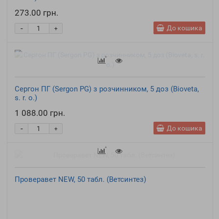
273.00 грн.
-
До кошика
+
Сергон ПГ (Sergon PG) з розчинником, 5 доз (Bioveta,
s. r. o.)
1 088.00 грн.
-
До кошика
+
Проверавет NEW, 50 табл. (Ветсинтез)