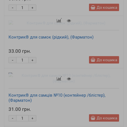
-
До кошика
+
Контрик® для самок (рідкий), (Фарматон)
33.00 грн.
-
До кошика
+
Контрик® для самців №10 (контейнер /блістер),
(Фарматон)
31.00 грн.
-
До кошика
+