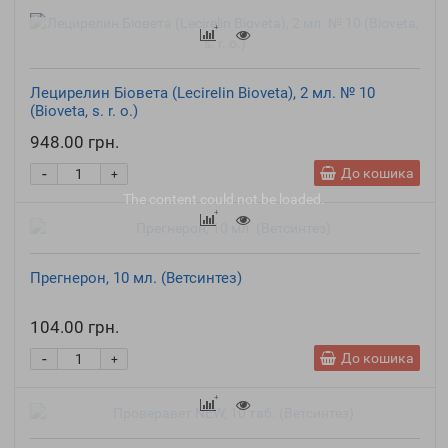
Лецирелин Біовета (Lecirelin Bioveta), 2 мл. № 10
(Bioveta, s. r. o.)
948.00 грн.
-
До кошика
+
The content
could not be loaded.
Прегнерон, 10 мл. (Ветсинтез)
104.00 грн.
-
До кошика
+