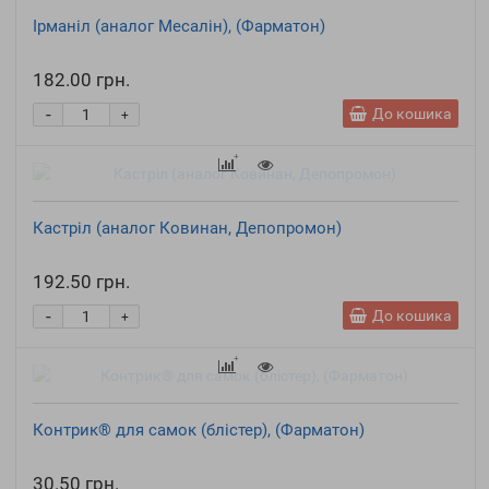
Ірманіл (аналог Месалін), (Фарматон)
182.00 грн.
-
До кошика
+
Кастріл (аналог Ковинан, Депопромон)
192.50 грн.
-
До кошика
+
Контрик® для самок (блістер), (Фарматон)
30.50 грн.