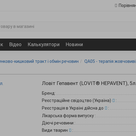
Порівня
ик
Відео
Калькулятори
Новини
унково-кишковий тракт і обмін речовин
QA05 - терапія жовчовиві
Ловіт Гепавент (LOVIT® HEPAVENT), 5л
Бренд:
Реєстраційне свідоцтво (Україна)
:
Реєстрація в Україні дійсна до
:
Лікарська форма випуску
:
Діючі речовини
:
Види тварин
: