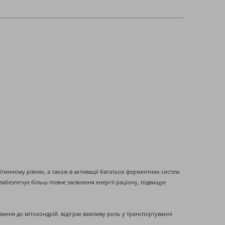
літинному рівнях, а також в активації багатьох ферментних систем.
абезпечує більш повне засвоєння енергії раціону, підвищує
вання до мітохондрій. відіграє важливу роль у транспортуванні