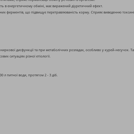
асть в енергетичному обміні, має виражений діуретичний ефект.
них ферментів, що підвищує перетравлюваність корму. Сприяє виведенню токсинів
 ниркової дисфункції та при метаболічних розладах, особливо у курей-несучок. 
вих ситуаціях різної етіології.
 л питної води, протягом 2 - 3 діб.