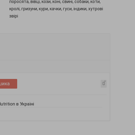
поросята, вівці, кози, коні, свині, собаки, коти,
кролі, гризуни, кури, качки, гуси, індики, хутрові
звірі
шика
trition в Україні