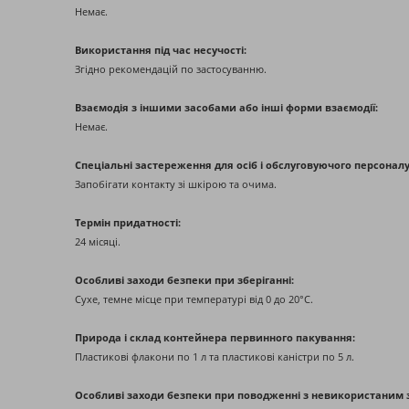
Немає.
Використання під час несучості:
Згідно рекомендацій по застосуванню.
Взаємодія з іншими засобами або інші форми взаємодії:
Немає.
Спеціальні застереження для осіб і обслуговуючого персоналу
Запобігати контакту зі шкірою та очима.
Термін придатності:
24 місяці.
Особливі заходи безпеки при зберіганні:
Сухе, темне місце при температурі від 0 до 20°С.
Природа і склад контейнера первинного пакування:
Пластикові флакони по 1 л та пластикові каністри по 5 л.
Особливі заходи безпеки при поводженні з невикористаним 