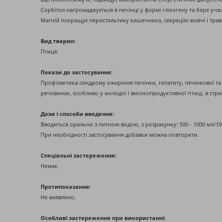
Сорбітол нагромаджується в печінці у формі глікогену та бере уч
Магній покращує перистальтику кишечника, секрецію жовчі і трав
Вид тварин:
Птиця.
Покази до застосування:
Профілактика синдрому ожиріння печінки, гепатиту, печінкової та
речовинах, особливо у молодої і високопродуктивної птиці, в стресо
Дози і способи введення:
Вводиться орально з питною водою, з розрахунку: 500 - 1000 мл/1000
При необхідності застосування добавки можна повторити.
Спеціальні застереження:
Немає.
Протипоказання:
Не виявлено.
Особливі застереження при використанні: