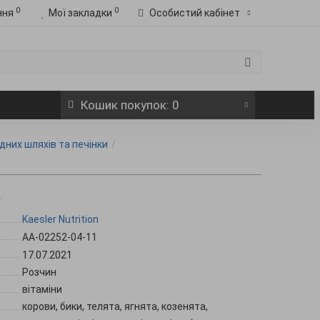
0
0
ння
Мої закладки
Особистий кабінет
Кошик
покупок
: 0
дних шляхів та печінки
.
Kaesler Nutrition
АА-02252-04-11
17.07.2021
Розчин
вітаміни
корови, бики, телята, ягнята, козенята,