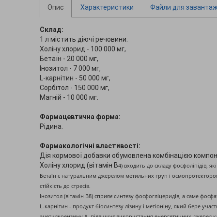
Опис
Характеристики
Файли для заванта
Склад:
1 л містить діючі речовини:
Холіну хлорид - 100 000 мг,
Бетаїн - 20 000 мг,
Інозитол - 7 000 мг,
L-карнітин - 50 000 мг,
Сорбітол - 150 000 мг,
Магній - 10 000 мг.
Фармацевтична форма:
Рідина.
Фармакологічні властивості:
Дія кормової добавки обумовлена комбінацією компон
Холіну хлорид (вітамін В
4) входить до складу фосфоліпідів, я
Бетаїн є натуральним джерелом метильних груп і осмопротектором
стійкість до стресів.
Інозитол (вітамін В
8) сприяє синтезу фосфогліцеридів, а саме фосф
L-карнітин - продукт біосинтезу лізину і метіоніну, який бере уч
ацетилкоензиму А, підвищує використання енергетичних джерел клі