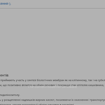
ження
ентів.
кі приймають участь у синтезі біологічних мембран як на клітинному, так і на субк
, що позитивно впливає на обмін речовин і покращує стан епітелію кишківника, з
The content
could not be loaded.
атидилінозитолу.
асть у розщепленні надлишків жирних кислот, посилюючи їх окиснення і транспорту
тинами, сприяє нормалізації обміну речовин в організмі.