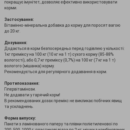
покращує імунітет, дозволяє ефективно використовувати
корми.
Застосування:
Вітамінно-мінеральна добавка до корму для поросят вагою
до 20 кг.
Дозування:
Додається в корм безпосередньо перед годівлею у кількості:
1кг преміксу на 100 кг (10 кг на 1 т) сухого корму (85-88%
вологості), або 0,7 кг преміксу (0,7%) на 100 кг (7 кг на 1 т)
вологого (мішанка) корму.
Рекомендується для регулярного додавання в корм.
Протипоказання:
Гіпервітамінози.
Не додавати у гарячий корм!
В рекомендованих дозах премікс не викликає побічних явищ
та ускладнень.
Форма випуску:
Пакети з ламінованого паперу та плівки поліетиленової по
200, 500, 1000 г; пластикові відра по 2 кг; мішки з комбінованих