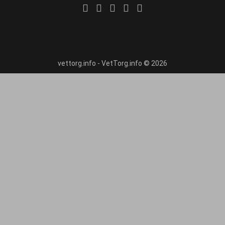
vettorg.info - VetTorg.info © 2026