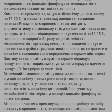
макроелементів (кальцію, фосфору), антиоксидантів в
оптимальних кількостях і співвідношеннях.
Компоненти преміксу підвищують біологічну цінність корму
на 15-20 % та сприяють повному засвоєнню поживних
речовин. Вітаміни та мікроелементи активізують
ферментативну, гормональну та імунну системи тварини, що
в результаті сприяє підвищенню продуктивності на 12-15 %,
покращенню здоров‘я. За рахунок дії вітамінів та
мікроелементів з організму виводяться токсичні продукти
травлення, отруйні та радіоактивні речовини, які потрапили в
організм із навколишнього середовища з кормом або водою.
Застосування преміксу в суміші з кормом підвищує
продуктивність тварин, зменшує витрати корму на одиницю
продукції ( 1кг приросту маси тіла).
Вітамінний комплекс преміксу позитивно впливає на захисні
функції організму тварин, регенерацію шкіри та шерсті,
репродукцію, ріст; утворення антитіл, підвищує
резистентність організму до інфекцій; бере участь у
метаболізмі білків, жирів, вуглеводів, кальцію, фосфору та
інших процесах.
Мінеральна частина преміксу задовольняє добову потребу
тварин у мікроелементах, попереджає гіпомікроелементози,