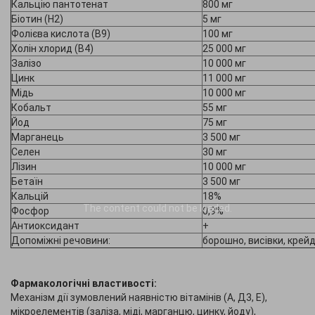
Кальцію пантотенат
800 мг
Біотин (Н2)
5 мг
Фолієва кислота (В9)
100 мг
Холін хлорид (В4)
25 000 мг
Залізо
10 000 мг
Цинк
11 000 мг
Мідь
10 000 мг
Кобальт
55 мг
Йод
75 мг
Марганець
3 500 мг
Селен
30 мг
Лізин
10 000 мг
Бетаїн
3 500 мг
Кальцій
18%
The content
could not be loaded.
Фосфор
0,9%
Антиоксидант
+
Допоміжні речовини:
борошно, висівки, крей
Фармакологiчнi властивостi:
Механізм дії зумовлений наявністю вітамінів (А, Д3, Е),
мікроелементів (заліза, міді, марганцю, цинку, йоду),