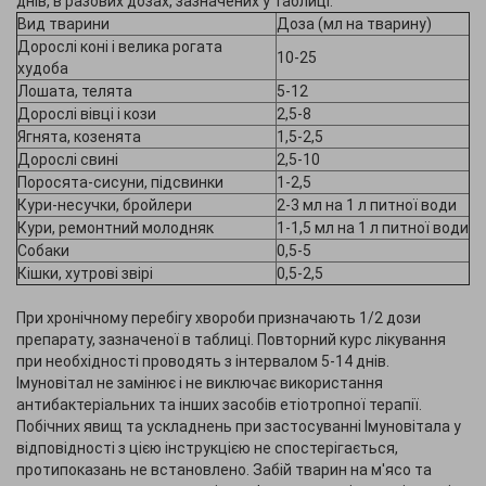
днів, в разових дозах, зазначених у таблиці.
Вид тварини
Доза (мл на тварину)
Дорослі коні і велика рогата
10-25
худоба
Лошата, телята
5-12
Дорослі вівці і кози
2,5-8
Ягнята, козенята
1,5-2,5
Дорослі свині
2,5-10
Поросята-сисуни, підсвинки
1-2,5
Кури-несучки, бройлери
2-3 мл на 1 л питної води
Кури, ремонтний молодняк
1-1,5 мл на 1 л питної води
Собаки
0,5-5
Кішки, хутрові звірі
0,5-2,5
При хронічному перебігу хвороби призначають 1/2 дози
препарату, зазначеної в таблиці. Повторний курс лікування
при необхідності проводять з інтервалом 5-14 днів.
Імуновітал не замінює і не виключає використання
антибактеріальних та інших засобів етіотропної терапії.
Побічних явищ та ускладнень при застосуванні Імуновітала у
відповідності з цією інструкцією не спостерігається,
протипоказань не встановлено. Забій тварин на м'ясо та