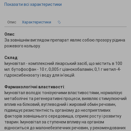
Показати всі характеристики
Опис
Характеристики
Опис
:
За зовнішнім виглядом препарат являє собою прозору рідина
рожевого кольору.
Склад
:
Імуновітал - комплексний лікарський засіб, що містить в 100
мл: бутофосфан - 10 г, 0,005 г ціанокобаламін; 0,1 г метил-4-
гідроксибензоату і воду для ін'єкцій.
Фармакологічні властивості
:
Імуновітал володіє тонізуючими властивостями, нормалізує
метаболічні та регенеративні процеси, виявляє стимулюючий
вплив на білковий, вуглеводний і жировий обмін речовин,
підвищує резистентність організму до несприятливих
факторів зовнішнього середовища, сприяє росту і розвитку
тварин. Імуновітал за ступенем впливу на організм
відноситься до малонебезпечних речовин, у рекомендованих