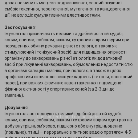
дозах не чинить місцево подразнюючої, сенсибілізуючої,
ембріотоксичної, тератогенної, мутагенної та канцерогенної
дії, не володіє кумулятивними властивостями.
Застосування
:
Імуновітал призначають великій та дрібній рогатій худобі,
коням, свиням, собакам, кішкам, хутровим звірам і курям при
порушеннях обміну речовин різної етіології, а також як
стимулюючий і тонізуючий засіб: для підвищення опірності
організму до захворювань різної етіології; як додатковий
засіб при лікуванні захворювань, обумовлених недостатністю
в організмі кальцію і магнію; при пологах, а також в цілях
профілактики післяпологових ускладнень (тетанія, пологовий
парез); при важких фізичних навантаженнях і підвищеної
фізичної активності у спортивних коней (за 2-3 дні до
змагань).
Дозування
:
Імуновітал застосовують великій і дрібній рогатій худобі,
The content
could not be loaded.
коням, свиням, собакам, кішкам і хутровим звірам один раз на
добу внутрішньом'язово, підшкірно або внутрішньовенно
(повільно), птиці — перорально з питною водою протягом 4-5