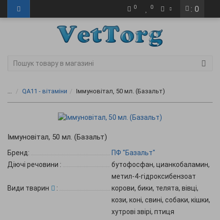
0
0
: 0
...
QA11 - вітаміни
Іммуновітал, 50 мл. (Базальт)
Іммуновітал, 50 мл. (Базальт)
Бренд:
ПФ "Базальт"
Діючі речовини
:
бутофосфан, цианкобаламин,
метил-4-гідроксибензоат
Види тварин
:
корови, бики, телята, вівці,
кози, коні, свині, собаки, кішки,
хутрові звірі, птиця