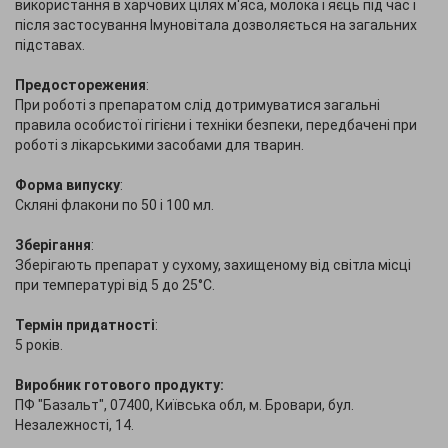
використання в харчових цілях м'яса, молока і яєць під час і
після застосування Імуновітала дозволяється на загальних
підставах.
Предосторежения
:
При роботі з препаратом слід дотримуватися загальні
правила особистої гігієни і техніки безпеки, передбачені при
роботі з лікарськими засобами для тварин.
Форма випуску
:
Скляні флакони по 50 і 100 мл.
Зберігання
:
Зберігають препарат у сухому, захищеному від світла місці
при температурі від 5 до 25°С.
Термін придатності
:
5 років.
Виробник готового продукту:
ПФ "Базальт", 07400, Київська обл, м. Бровари, бул.
Незалежності, 14.