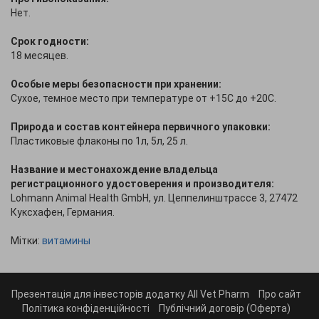
Нет.
Срок годности:
18 месяцев.
Особые меры безопасности при хранении:
Сухое, темное место при температуре от +15С до +20С.
Природа и состав контейнера первичного упаковки:
Пластиковые флаконы по 1л, 5л, 25 л.
Название и местонахождение владельца
регистрационного удостоверения и производителя:
Lohmann Animal Health GmbH, ул. Цеппелинштрассе 3, 27472
Куксхафен, Германия.
Мітки:
витамины
Презентація для інвесторів додатку All Vet Pharm
Про сайт
Політика конфіденційності
Публічний договір (Оферта)