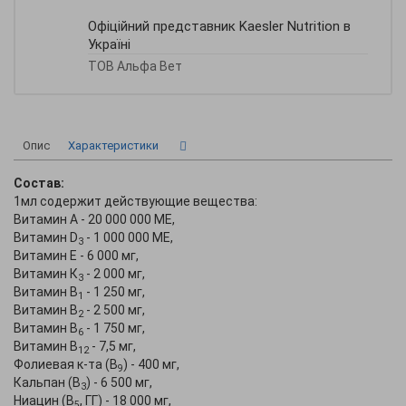
Офіційний представник Kaesler Nutrition в
Україні
ТОВ Альфа Вет
Опис
Характеристики
Состав:
1мл содержит действующие вещества:
Витамин А - 20 000 000 МЕ,
Витамин D
- 1 000 000 МЕ,
3
Витамин E - 6 000 мг,
Витамин К
- 2 000 мг,
3
Витамин В
- 1 250 мг,
1
Витамин В
- 2 500 мг,
2
Витамин В
- 1 750 мг,
6
Витамин В
- 7,5 мг,
12
Фолиевая к-та (В
) - 400 мг,
9
Кальпан (В
) - 6 500 мг,
3
Ниацин (В
, ГГ) - 18 000 мг,
5