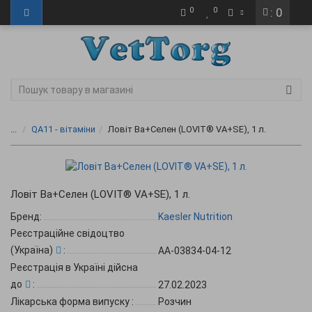
0
0
: 0
...
QA11 - вітаміни
Ловіт Ва+Селен (LOVIT® VA+SE), 1 л.
Ловіт Ва+Селен (LOVIT® VA+SE), 1 л.
Бренд:
Kaesler Nutrition
Реєстраційне свідоцтво
(Україна)
:
AA-03834-04-12
Реєстрація в Україні дійсна
до
:
27.02.2023
Лікарська форма випуску
:
Розчин