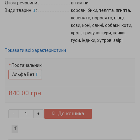
Діючі речовини
:
вітаміни
Види тварин
:
корови, бики, телята, ягнята,
козенята, поросята, вівці,
кози, коні, свині, собаки, коти,
кролі, гризуни, кури, качки,
гуси, індики, хутрові звірі
Показати всі характеристики
Постачальник:
Альфа Вет
840.00 грн.
-
До кошика
+