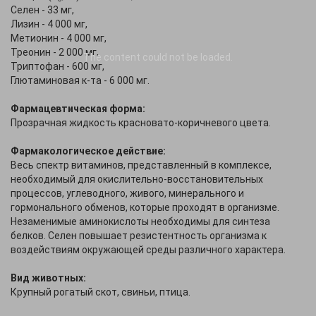
Селен - 33 мг,
Лизин - 4 000 мг,
Метионин - 4 000 мг,
Треонин - 2 000 мг,
The content
could not be loaded.
Триптофан - 600 мг,
Глютаминовая к-та - 6 000 мг.
Фармацевтическая форма:
Прозрачная жидкость красновато-коричневого цвета.
Фармакологическое действие:
Весь спектр витаминов, представленный в комплексе,
необходимый для окислительно-восстановительных
процессов, углеводного, живого, минерального и
гормонального обменов, которые проходят в организме.
Незаменимые аминокислоты необходимы для синтеза
белков. Селен повышает резистентность организма к
воздействиям окружающей среды различного характера.
Вид животных:
Крупный рогатый скот, свиньи, птица.