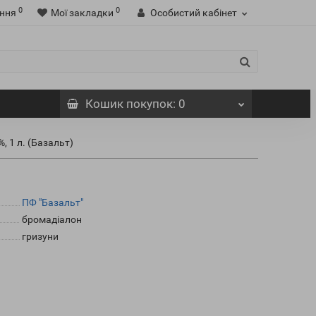
0
0
ння
Мої закладки
Особистий кабінет
Кошик
покупок
: 0
, 1 л. (Базальт)
ПФ "Базальт"
бромадіалон
гризуни