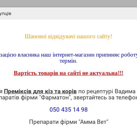
упців
Шановні відвідувачі нашого сайту!
лізацією власника наш інтернет-магазин припиняє робот
термін.
Вартість товарів на сайті не актуальна!!!
ення
(0)
ня
Преміксів для кіз та корів
по рецептурі Вадима
паратів фірми "Фарматон", звертайтесь за телефо
050 435 14 98
 0,25 г.
Препарати фірми "Амма Вет"