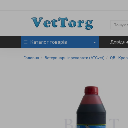
Каталог
товарів
Довідн
Головна
Ветеринарні препарати (ATCvet)
QB - Кров