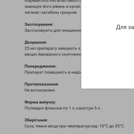
Фармакологічні властивості препарату обумовлені речов
зменшує його рівень в крові. Це призводить до уповіл
легенів і загибель гризунів.
Застосування
:
Для за
Застосовують для знищення гризунів.
Дозування
:
25 мл препарату змішують з 1 кг зерна пшениці або яч
місцях ймовірного скупчення гризунів.
Попередження
:
Препарат поміщають в недоступних для домашніх твар
Протипоказання
:
Не встановлені.
Форма випуску
:
Полімерні флакони по 1 л, каністри 5 л.
Зберігання
:
Сухе, темне місце при температурі від -10°С до 35°С.