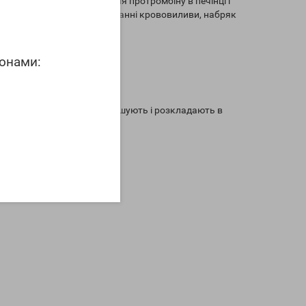
препарат блокує утворення протромбіну в печінці і
слідок чого виникають спонтанні крововиливи, набряк
фонами:
 посудину, після чого висушують і розкладають в