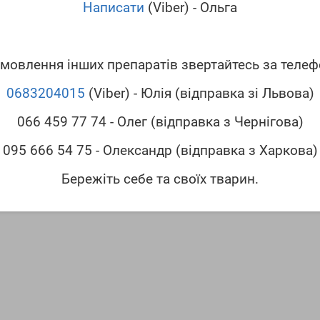
инами антикоагуляційної дії. При надходженні в організм гризунів 
Написати
(Viber) - Ольга
ьнення згортання крові і підвищення проникності стінок судин, вна
мовлення інших препаратів звертайтесь за теле
0683204015
(Viber) - Юлія (відправка зі Львова)
меню. Отриману суміш на 24 години поміщають у герметично закриту
066 459 77 74 - Олег (відправка з Чернігова)
095 666 54 75 - Олександр (відправка з Харкова)
ин місцях.
Бережіть себе та своїх тварин.