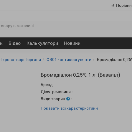
Порівня
ик
Відео
Калькулятори
Новини
 і кровотворні органи
QB01 - антикоагулянти
Бромадіалон 0,25%
Бромадіалон 0,25%, 1 л. (Базальт)
Бренд:
Діючі речовини
:
Види тварин
:
Показати всі характеристики