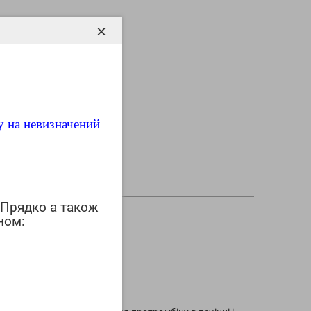
×
у на невизначений
 Прядко а також
ном: