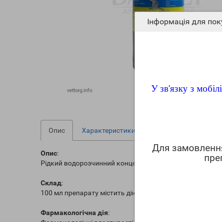
Інформація для пок
У зв'язку з мобі
Опис
Характеристики
Файли для завантаж
Для замовлен
Опис
:
пре
Рідкий водорозчинний концентрат червоного кольору.
Склад
:
100 мл препарату містить діючу речовину: бромадіалон -
Фармакологічна дія
: