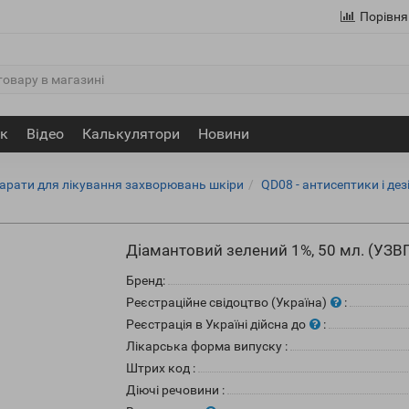
Порівня
ик
Відео
Калькулятори
Новини
парати для лікування захворювань шкіри
QD08 - антисептики і де
Діамантовий зелений 1%, 50 мл. (УЗВ
Бренд:
Реєстраційне свідоцтво (Україна)
:
Реєстрація в Україні дійсна до
:
Лікарська форма випуску
:
Штрих код
:
Діючі речовини
: