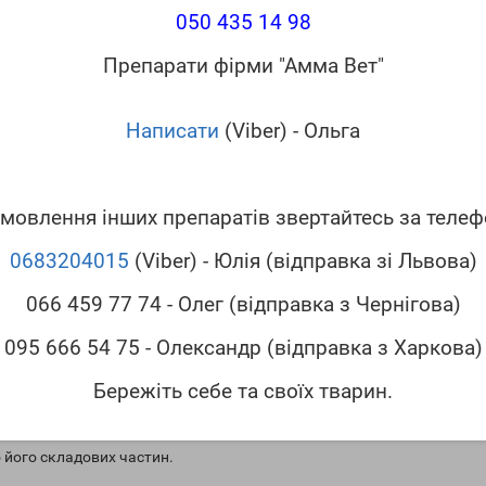
050 435 14 98
до грампозитивних мікроорганізмів (Streptococcus spp., Staphyloco
гною, відмерлих тканин) протимікробна активність Брильянтового з
Препарати фірми "Амма Вет"
Написати
(Viber) - Ольга
собакам, кішкам.
ин зі свіжими післяопераційними ранами, посттравматичними рубця
мовлення інших препаратів звертайтесь за теле
тканини, його доцільно використовувати для прискорення грануляці
0683204015
(Viber) - Юлія (відправка зі Львова)
066 459 77 74 - Олег (відправка з Чернігова)
на пошкоджені ділянки шкіри або обробляти краї здорової шкіри н
095 666 54 75 - Олександр (відправка з Харкова)
Бережіть себе та своїх тварин.
 його складових частин.