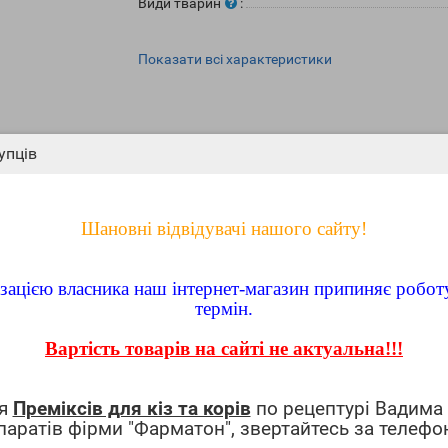
Види тварин
:
Показати всі характеристики
упців
Шановні відвідувачі нашого сайту!
ення
(0)
лізацією власника наш інтернет-магазин припиняє робот
термін.
Вартість товарів на сайті не актуальна!!!
елений - 1г.
ня
Преміксів для кіз та корів
по рецептурі Вадима
паратів фірми "Фарматон", звертайтесь за телефо