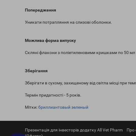
Попередження
Уникати потрапляння на слизові оболонки.
Можлива форма випуску
Скляні флакони з поліетиленовими кришками по 50 мл
Зберігання
Зберігати в сухому, захищеному від світла місці при тем
Термін придатності - 5 років.
Мітки:
бриллиантовый зеленый
Презентація для інвесторів додатку All Vet Pharm
Про 