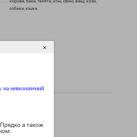
корови, бики, телята, коні, свині, вівці, кози,
собаки, кішки
×
у на невизначений
 Прядко а також
ном: