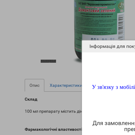
Інформація для пок
Опис
Характеристики
Файли для завантаж
У зв'язку з мобі
Склад
100 мл препарату містить діючу речовину:діамантовий з
Для замовлен
пре
Фармакологічні властивості