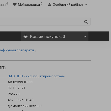
0
0
ння
Мої закладки
Особистий кабінет
Кошик
покупок
: 0
зінфікуючи препарати
ПП)
ЧАО ПНП «УкрЗооВетпромпостач»
АВ-02399-01-11
09.10.2021
Розчин
4820032501940
діамантовий зелений