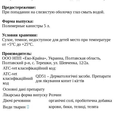
Предостережение:
При попадании на слизистую оболочку глаз смыть водой.
Форма выпуска:
Полимерные канистры 5 л.
Условия хранения:
Сухое, темное, недоступное для детей место при температуре
от +5°С до +25°С.
Производитель:
ООО НПП «Еко-Країна», Украина, Полтавская область,
Полтавский р-н, с. Терешки, ул. Шевченка, 12/2а.
ATC-vet класифікаційний код:
ATC-vet
QD51 – Дерматологічні засоби. Препарати
класифікаційний
для лікування копит і кігтів
код
Основні дані препарату
Лікарська форма випуску
Розчин
Діючі речовини
органічні солі, пробіотична добавка
корови, бики, телиці, телята
Види тварин