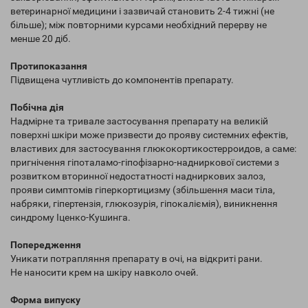
ветеринарної медицини і зазвичай становить 2-4 тижні (не
більше); між повторними курсами необхідний перерву не
менше 20 діб.
Протипоказання
Підвищена чутливість до компонентів препарату.
Побічна дія
Надмірне та тривале застосування препарату на великій
поверхні шкіри може призвести до прояву системних ефектів,
властивих для застосування глюкокортикостерроидов, а саме:
пригнічення гіпоталамо-гіпофізарно-надниркової системи з
розвитком вторинної недостатності надниркових залоз,
прояви симптомів гіперкортицизму (збільшення маси тіла,
набряки, гіпертензія, глюкозурія, гіпокаліємія), виникнення
синдрому Іценко-Кушинга.
Попередження
Уникати потрапляння препарату в очі, на відкриті рани.
Не наносити крем на шкіру навколо очей.
Форма випуску