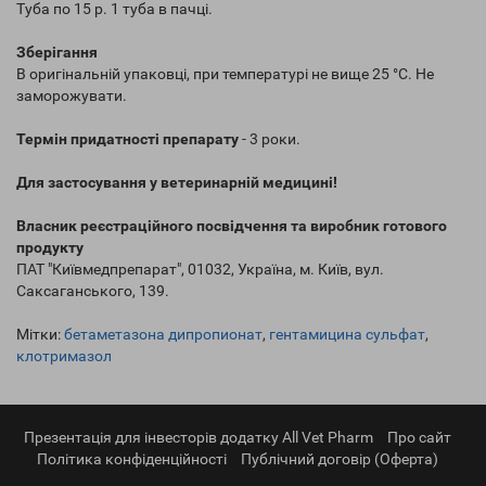
Туба по 15 р. 1 туба в пачці.
Зберігання
В оригінальній упаковці, при температурі не вище 25 °С. Не
заморожувати.
Термін придатності препарату
- 3 роки.
Для застосування у ветеринарній медицині!
Власник реєстраційного посвідчення та виробник готового
продукту
ПАТ "Київмедпрепарат", 01032, Україна, м. Київ, вул.
Саксаганського, 139.
Мітки:
бетаметазона дипропионат
,
гентамицина сульфат
,
клотримазол
Презентація для інвесторів додатку All Vet Pharm
Про сайт
Політика конфіденційності
Публічний договір (Оферта)