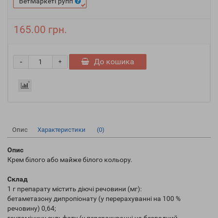
ВетМаркетГрупп
165.00 грн.
-
До кошика
+
Опис
Характеристики
(0)
Опис
Крем білого або майже білого кольору.
Склад
1 г препарату містить діючі речовини (мг):
бетаметазону дипропіонату (у перерахуванні на 100 %
речовину) 0,64;