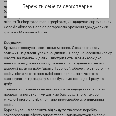
алергічною, запальною реакцією, свербінням, гіперемією,
Бережіть себе та своїх тварин.
набряком, інфільтрацією ексудату, ускладнених вторинною
бактеріальною інфекцією; грибкових захворюваннях шкіри :
дерматофитии, викликаної Microsporum canis, Trichophyton
rubrum, Trichophyton mentagrophytes, кандидозах, спричинених
Candida albicans, Candida parapsilosis, ураженні дріжджовими
грибами Malassezia furtur.
Дозування
Крем застосовують зовнішньо місцево. Доза препарату
залежить від площі ураженої ділянки. Перед нанесенням крему
шерсть на ураженій ділянці вистригають. Крем необхідно
наносити на уражену шкіру та навколишні ділянки тонким
шаром 2 рази на добу (вранці і ввечері), обережно втираючи у
шкіру; після досягнення клінічного поліпшення частота
застосування препарату може бути зменшена до 1 разу на
добу.
Тривалість лікування визначається ліквідацією запального
процесу та негативними даними бактеріального та/або
мікологічного аналізу, припиненням свербежу, очищенням
шкіри.
Курс лікування залежить від виду та тяжкості перебігу
захворювання, ефективності терапії, визначається лікарем