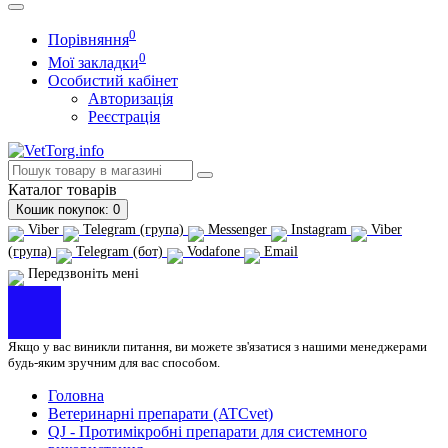
0
Порівняння
0
Мої закладки
Особистий кабінет
Авторизація
Реєстрація
Каталог
товарів
Кошик
покупок
: 0
Viber
Telegram (група)
Messenger
Instagram
Viber
(група)
Telegram (бот)
Vodafone
Email
Передзвоніть мені
Якщо у вас виникли питання, ви можете зв'язатися з нашими менеджерами
будь-яким зручним для вас способом.
Головна
Ветеринарні препарати (ATCvet)
QJ - Протимікробні препарати для системного