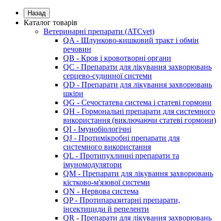
Назад
Каталог товарів
Ветеринарні препарати (ATCvet)
QA - Шлунково-кишковий тракт і обмін
речовин
QB - Кров і кровотворні органи
QC - Препарати для лікування захворювань
серцево-судинної системи
QD - Препарати для лікування захворювань
шкіри
QG - Сечостатева система і статеві гормони
QH - Гормональні препарати для системного
використання (виключаючи статеві гормони)
QI - Імунобіологічні
QJ - Протимікробні препарати для
системного використання
QL - Протипухлинні препарати та
імуномодулятори
QM - Препарати для лікування захворювань
кістково-м'язової системи
QN - Нервова система
QP - Протипаразитарні препарати,
інсектициди й репеленти
QR - Препарати для лікування захворювань