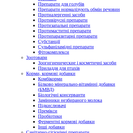
Препарати для голубів
Препарати нормалізують обмін речовин
Протиалергенні засоби
Противірусні препарати
Протизапальні препарати
Протимаститні препарати
Протипаразитарні препарати
Субстанції
Сульфаніламідні препарати
Фітокомплекси
Зоотовари
Зоогигиенические і косметичні засоби
Приладдя для птахів
Корми, кормові добавки
Комбікорми
Білково мінерально-вітамінні добавки
(БМВД)
Біологічні консерванти
Замінники незбираного молока
Підкислювачі
Премікси
Пробіотики
Ферментні кормові добавки
Інші добавки
Санітарно-гігієнічні препарати