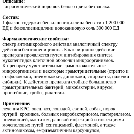
Описание:
гигроскопический порошок белого цвета без запаха.
Состав:
1 флакон содержит бензилпенициллина бензатин 1 200 000
ЕД и бензилпенициллин новокаиновую соль 300 000 ЕД.
Фармакологические свойства:
спектр антимикробного действия аналогичный спектру
действия бензилпеницилина. Бактерицидное действие
препарата проявляется путем ингибирования синтеза
мукопептидов клеточной оболочки микроорганизмов.
К препарату чувствительные грамположительные
микроорганизмы и некоторые грамотрицательные (стрепто и
стафилококки, пневмококки, диплококи, спирохеты, палочки
сибирки). К действию препарата стойкие большинство
грамотрицательных бактерий, микобактерии, вирусы,
простейшие, грибы, рикетсии.
Применение:
лечения КРС, овец, коз, лошадей, свиней, собак, норок,
нутрий, кроликов, больных некробактериозом, пастереллезом,
пневмонией, маститом, раневой инфекцией и инфекциями
мочеполовых путей, септицемией, флегмоной, а также
актиномикозом, емфизематичним карбункулом,