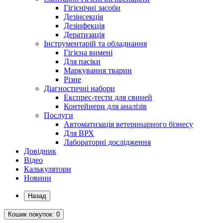
Гігієнічні засоби
Дезінсекція
Дезінфекція
Дератизація
Інструментарій та обладнання
Гігієна вимені
Для пасіки
Маркування тварин
Різне
Діагностичні набори
Експрес-тести для свиней
Контейнери для аналізів
Послуги
Автоматизація ветеринарного бізнесу
Для ВРХ
Лабораторні дослідження
Довідник
Відео
Калькулятори
Новини
Назад
Кошик
покупок
: 0