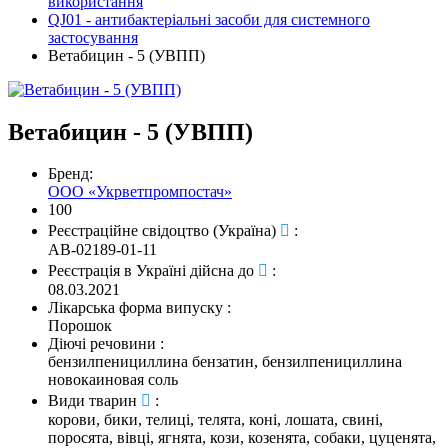
використання
QJ01 - антибактеріальні засоби для системного
застосування
Ветабицин - 5 (УВПП)
Ветабицин - 5 (УВПП)
Бренд:
ООО «Укрветпромпостач»
100
Реєстраційне свідоцтво (Україна)
:
АВ-02189-01-11
Реєстрація в Україні дійсна до
:
08.03.2021
Лікарська форма випуску
:
Порошок
Діючі речовини
:
бензилпенициллина бензатин, бензилпенициллина
новокаиновая соль
Види тварин
:
корови, бики, телиці, телята, коні, лошата, свині,
поросята, вівці, ягнята, кози, козенята, собаки, цуценята,