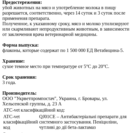
Предостережения:
убой животных на мясо и употребление молока в пищу
разрешается, соответственно, через 14 суток и 3 суток после
применения препарата.
Полученное, к указанному сроку, мясо и молоко утилизируют
или скармливают непродуктивным животным, в зависимости
от заключения врача ветеринарной медицины.
Форма выпуска:
флаконы, которые содержат по 1 500 000 ЕД Ветабицина-5.
Хранение:
сухое темное место при температуре от 5°С до 20°С.
Срок хранения:
3 года.
Производитель:
ООО "Укрветпромпостач", Украина, г. Бровары, ул.
Хельсенской группы, д. 23 А
ATC-vet класифікаційний код:
ATC-vet
QJ01CE – Антибактеріальні препарати для
класифікаційний
системного застосування. Пеніциліни,
код
чутливі до дії бета-лактамаз