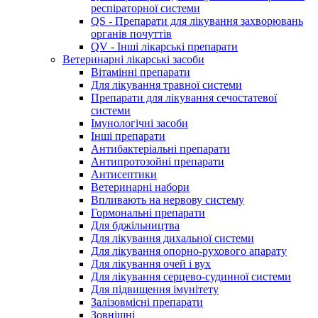
респіраторної системи
QS - Препарати для лікування захворювань
органів почуттів
QV - Інші лікарські препарати
Ветеринарні лікарські засоби
Вітамінні препарати
Для лікування травної системи
Препарати для лікування сечостатевої
системи
Імунологічні засоби
Інші препарати
Антибактеріальні препарати
Антипротозойні препарати
Антисептики
Ветеринарні набори
Впливають на нервову систему
Гормональні препарати
Для бджільництва
Для лікування дихальної системи
Для лікування опорно-рухового апарату
Для лікування очей і вух
Для лікування серцево-судинної системи
Для підвищення імунітету
Залізовмісні препарати
Зовнішні