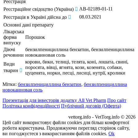
Реєстрація
АВ-02189-01-11
Реєстраційне свідоцтво (Україна)
08.03.2021
Реєстрація в Україні дійсна до
Основні дані препарату
Лікарська
форма
Порошок
випуску
Діючі
бензилпенициллина бензатин, бензилпенициллина
речовини
новокаиновая соль
корови, бики, телиці, телята, коні, лошата, свині,
Види
поросята, вівці, ягнята, кози, козенята, собаки,
тварин
цуценята, норки, песці, лисиці, нутрії, кролики
Мітки:
бензилпенициллина бензатин
,
бензилпенициллина
новокаиновая соль
Презентація для інвесторів додатку All Vet Pharm
Про сайт
Політика конфіденційності
Публічний договір (Оферта)
vettorg.info - VetTorg.info © 2026
Цей сайт використовує файли cookies для більш комфортної
роботи користувача. Продовжуючи перегляд сторінок сайту,
ви погоджуєтеся з використанням файлів cookies.
Ok