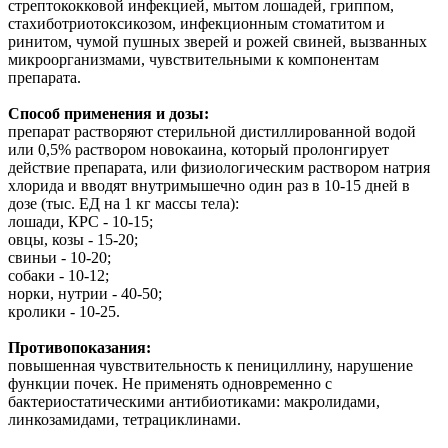
стрептококковой инфекцией, мытом лошадей, гриппом,
стахиботриотоксикозом, инфекционным стоматитом и
ринитом, чумой пушных зверей и рожей свиней, вызванных
микроорганизмами, чувствительными к компонентам
препарата.
Способ применения и дозы:
препарат растворяют стерильной дистиллированной водой
или 0,5% раствором новокаина, который пролонгирует
действие препарата, или физиологическим раствором натрия
хлорида и вводят внутримышечно один раз в 10-15 дней в
дозе (тыс. ЕД на 1 кг массы тела):
лошади, КРС - 10-15;
овцы, козы - 15-20;
свиньи - 10-20;
собаки - 10-12;
норки, нутрии - 40-50;
кролики - 10-25.
Противопоказания:
повышенная чувствительность к пенициллину, нарушение
функции почек. Не применять одновременно с
бактериостатическими антибиотиками: макролидами,
линкозамидами, тетрациклинами.