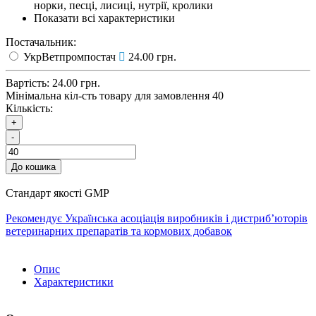
норки, песці, лисиці, нутрії, кролики
Показати всі характеристики
Постачальник:
УкрВетпромпостач
24.00 грн.
Вартість:
24.00 грн.
Мінімальна кіл-сть товару для замовлення 40
Кількість:
+
-
До кошика
Стандарт якості GMP
Рекомендує Українська асоціація виробників і дистриб’юторів
ветеринарних препаратів та кормових добавок
Опис
Характеристики