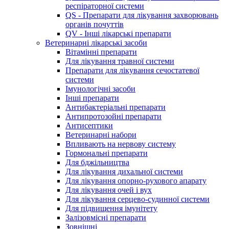
респіраторної системи
QS - Препарати для лікування захворювань
органів почуттів
QV - Інші лікарські препарати
Ветеринарні лікарські засоби
Вітамінні препарати
Для лікування травної системи
Препарати для лікування сечостатевої
системи
Імунологічні засоби
Інші препарати
Антибактеріальні препарати
Антипротозойні препарати
Антисептики
Ветеринарні набори
Впливають на нервову систему
Гормональні препарати
Для бджільництва
Для лікування дихальної системи
Для лікування опорно-рухового апарату
Для лікування очей і вух
Для лікування серцево-судинної системи
Для підвищення імунітету
Залізовмісні препарати
Зовнішні