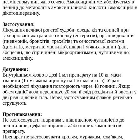
незміненому вигляді з сечею. Амоксицилін метаболізується в
печінці до метаболітів амоксицилінової кислоти і амоксицилін
дікетопіперазину.
Застосування:
Лікування великої рогатої худоби, овець, кіз та свиней при
захворюваннях травного каналу (ентеритів), органів дихання
(пневмоній, бронхітів, трахеїтів) та сечостатевої системи
(циститів, метритів, маститів), шкіри і м'яких тканин (ран,
абсцесів), що спричинені мікроорганізмами, чутливими до
амоксициліну.
Дозування:
Внутрішньом'язово в дозі 1 мл препарату на 10 кг маси
тварини (15 мг амоксициліну на 1 кг маси тіла). У разі
необхідності лікування повторюють через 48 години. Якщо
об'єм однієї дози перевищує 20 мл, її слід розділити й ввести у
дві різні ділянки тіла. Перед застосуванням флакон ретельно
струшують.
Протипоказання:
Не застосовувати тваринам з підвищеною чутливістю до
пеніцилінів, цефалоспоринів та/або інших компонентів
препарату.
Препарат не застосовувати кролям, мурчакам, хом’якам,