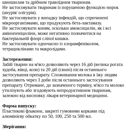
шиншилам та дрібним травоїдним тваринам.
Не застосовувати тваринам із порушеною функцією нирок
(анурія/ олігурія).
Не застосовувати у випадку інфекцій, що спричинені
мікроорганізмами, що продукують бета-лактамазу.
Не застосовувати коням, оскільки амоксицилін, як і всі
амінопеніциліни, може негативно позначитися на
бактеріальній флорі сліпої кишки.
Не застосовувати одночасно із хлорамфеніколом,
тетрациклінами та макролідами.
Застереження:
Забій тварин на м'ясо дозволяють через 16 діб (велика рогата
худоба, вівці, кози) та 20 діб (свині) після останнього
застосування препарату. Споживання молока в їжу людям
дозволяють через 3 доби після останнього застосування
препарату. Отримане, до зазначеного терміну, м'ясо та молоко
утилізують або згодовують непродуктивним тваринам,
залежно від висновку лікаря ветеринарної медицини.
Форма випуску:
Пластикові флакони, закриті гумовими корками під
алюмінієву обкатку по 50, 100, 250 та 500 мл.
Зберігання: