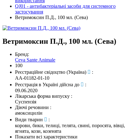
використання
QJ01 - антибактеріальні засоби для системного
застосування
Ветримоксин П.Д., 100 мл. (Сева)
Ветримоксин П.Д., 100 мл. (Сева)
Бренд:
Ceva Sante Animale
100
Реєстраційне свідоцтво (Україна)
:
АА-01182-01-10
Реєстрація в Україні дійсна до
:
09.06.2020
Лікарська форма випуску
:
Суспензія
Діючі речовини
:
амоксицилін
Види тварин
:
корови, бики, телиці, телята, свині, поросята, вівці,
ягнята, кози, козенята
Показати всі характеристики