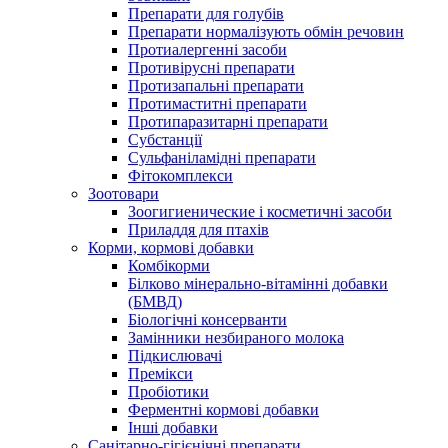
Препарати для голубів
Препарати нормалізують обмін речовин
Протиалергенні засоби
Противірусні препарати
Протизапальні препарати
Протимаститні препарати
Протипаразитарні препарати
Субстанції
Сульфаніламідні препарати
Фітокомплекси
Зоотовари
Зоогигиенические і косметичні засоби
Приладдя для птахів
Корми, кормові добавки
Комбікорми
Білково мінерально-вітамінні добавки
(БМВД)
Біологічні консерванти
Замінники незбираного молока
Підкислювачі
Премікси
Пробіотики
Ферментні кормові добавки
Інші добавки
Санітарно-гігієнічні препарати