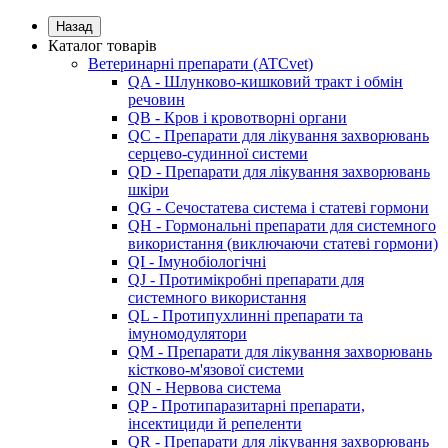
Назад
Каталог товарів
Ветеринарні препарати (ATCvet)
QA - Шлунково-кишковий тракт і обмін
речовин
QB - Кров і кровотворні органи
QC - Препарати для лікування захворювань
серцево-судинної системи
QD - Препарати для лікування захворювань
шкіри
QG - Сечостатева система і статеві гормони
QH - Гормональні препарати для системного
використання (виключаючи статеві гормони)
QI - Імунобіологічні
QJ - Протимікробні препарати для
системного використання
QL - Протипухлинні препарати та
імуномодулятори
QM - Препарати для лікування захворювань
кістково-м'язової системи
QN - Нервова система
QP - Протипаразитарні препарати,
інсектициди й репеленти
QR - Препарати для лікування захворювань