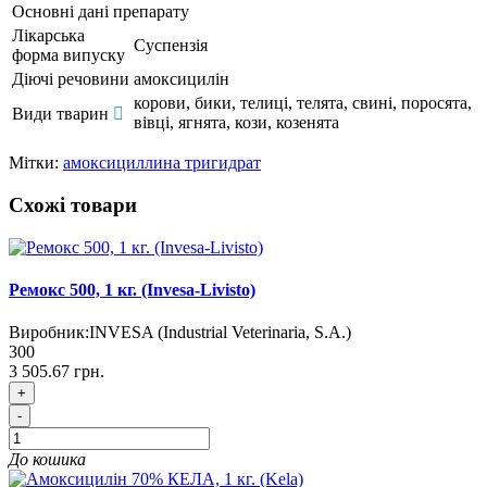
Основні дані препарату
Лікарська
Суспензія
форма випуску
Діючі речовини
амоксицилін
корови, бики, телиці, телята, свині, поросята,
Види тварин
вівці, ягнята, кози, козенята
Мітки:
амоксициллина тригидрат
Схожі товари
Ремокс 500, 1 кг. (Invesa-Livisto)
Виробник:
INVESA (Industrial Veterinaria, S.A.)
300
3 505.67 грн.
+
-
До кошика