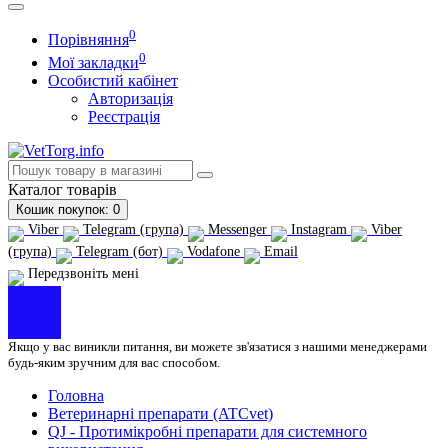
0
Порівняння
0
Мої закладки
Особистий кабінет
Авторизація
Реєстрація
Каталог
товарів
Кошик
покупок
: 0
Viber
Telegram (група)
Messenger
Instagram
Viber
(група)
Telegram (бот)
Vodafone
Email
Передзвоніть мені
Якщо у вас виникли питання, ви можете зв'язатися з нашими менеджерами
будь-яким зручним для вас способом.
Головна
Ветеринарні препарати (ATCvet)
QJ - Протимікробні препарати для системного