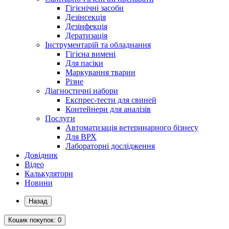
Гігієнічні засоби
Дезінсекція
Дезінфекція
Дератизація
Інструментарій та обладнання
Гігієна вимені
Для пасіки
Маркування тварин
Різне
Діагностичні набори
Експрес-тести для свиней
Контейнери для аналізів
Послуги
Автоматизація ветеринарного бізнесу
Для ВРХ
Лабораторні дослідження
Довідник
Відео
Калькулятори
Новини
Назад
Кошик
покупок
: 0