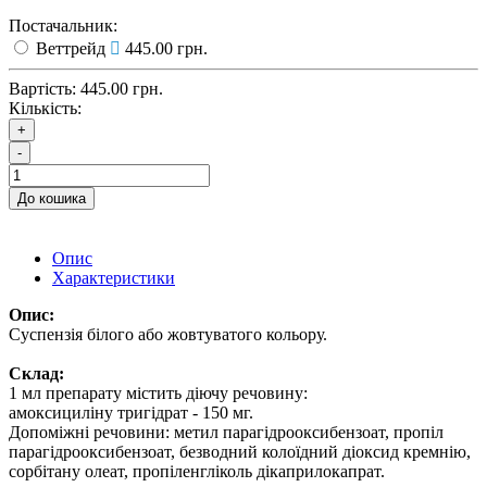
Постачальник:
Веттрейд
445.00 грн.
Вартість:
445.00 грн.
Кількість:
+
-
До кошика
Опис
Характеристики
Опис:
Суспензія білого або жовтуватого кольору.
Склад:
1 мл препарату містить діючу речовину:
амоксициліну тригідрат - 150 мг.
Допоміжні речовини: метил парагідрооксибензоат, пропіл
парагідрооксибензоат, безводний колоїдний діоксид кремнію,
сорбітану олеат, пропіленгліколь дікаприлокапрат.