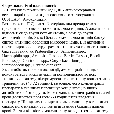
Фармакологічні властивості:
ATC vet класифікаційний код QJ01- антибактеріальні
ветеринарні препарати для системного застосування.
QJ01CA04- Амоксицилін.
Ветримоксин П.Д. є антибактеріальним препаратом з
пролонгованою дією, що містить амоксицилін. Амоксицилін
відноситься до групи бета-лактамів, а саме до групи
амінопеніцилінів. Як всі бета-лактами, амоксицилін блокує
синтез клітинної оболонки мікроорганізмів. Він активний
проти широкого спектру грампозитивних та грамнегативних
бактерій таких, як Pasteurellaspp., Salmonellaspp.,
Haemophilusspp., Actinobacillusspp., Bordetella spp., E. coli,
Proteusspp., Clostridiumspp., Corynebacteriumspp.,
Streptococcusspp., Erysipelothrixspp.
Як антибіотик пролонгованої дії, амоксицилін швидко
всмоктується з місця ін'єкції та розподіляється по всіх
тканинах організму, підтримуючи терапевтичну концентрацію
тривалий час (48-72 години), внаслідок чого концентрація
препарату в тканинах перевищує концентрацію інших
антибіотиків його групи. Максимальна концентрація в плазмі
крові досягається протягом 2-3 годин після введення
препарату. Швидкому поширенню амоксициліну в тканинах
сприяє його низький ступінь зв'язування з білками плазми
крові. Значна кількість амоксициліну виводиться з організму в