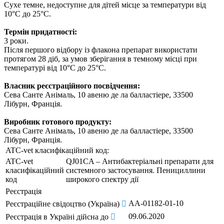
Сухе темне, недоступне для дітей місце за температури від
10°С до 25°С.
Термін придатності:
3 роки.
Після першого відбору із флакона препарат використати
протягом 28 діб, за умов зберігання в темному місці при
температурі від 10°С до 25°С.
Власник реєстраційного посвідчення:
Сева Санте Анімаль, 10 авеню де ла балластіере, 33500
Лібурн, Франція.
Виробник готового продукту:
Сева Санте Анімаль, 10 авеню де ла балластіере, 33500
Лібурн, Франція.
ATC-vet класифікаційний код:
ATC-vet
QJ01CA – Антибактеріальні препарати для
класифікаційний
системного застосування. Пенициллини
код
широкого спектру дії
Реєстрація
АА-01182-01-10
Реєстраційне свідоцтво (Україна)
09.06.2020
Реєстрація в Україні дійсна до