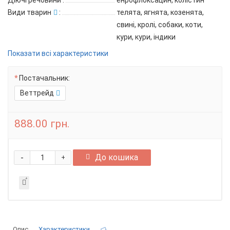
Діючі речовини
:
енрофлоксацин, колістин
Види тварин
:
телята, ягнята, козенята,
свині, кролі, собаки, коти,
кури, кури, індики
Показати всі характеристики
Постачальник:
Веттрейд
888.00 грн.
-
До кошика
+
Опис
Характеристики