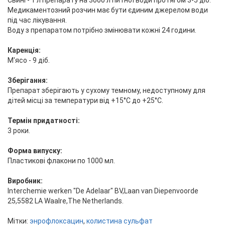
Свині - 1 л препарату на 3000 л питної води протягом 3-5 діб.
Медикаментозний розчин має бути єдиним джерелом води
під час лікування.
Воду з препаратом потрібно змінювати кожні 24 години.
Каренція:
М'ясо - 9 діб.
Зберігання:
Препарат зберігають у сухому темному, недоступному для
дітей місці за температури від +15°С до +25°С.
Термін придатності:
3 роки.
Форма випуску:
Пластикові флакони по 1000 мл.
Виробник:
Interchemie werken "De Adelaar" BV,Laan van Diepenvoorde
25,5582 LA Waalre,The Netherlands.
Мітки:
энрофлоксацин
,
колистина сульфат