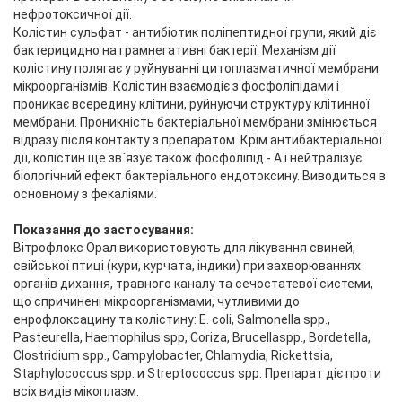
нефротоксичної дії.
Колiстин сульфат - антибiотик полiпептидної групи, який дiє
бактерицидно на грамнегативнi бактерiї. Механізм дії
колістину полягає у руйнуванні цитоплазматичної мембрани
мікроорганізмів. Колістин взаємодіє з фосфоліпідами і
проникає всередину клітини, руйнуючи структуру клітинної
мембрани. Проникність бактеріальної мембрани змінюється
відразу після контакту з препаратом. Крім антибактеріальної
дії, колістин ще зв`язує також фосфоліпід - А і нейтралізує
біологічний ефект бактеріального ендотоксину. Виводиться в
основному з фекаліями.
Показання до застосування:
Вітрофлокс Орал використовують для лікування свиней,
свійської птиці (кури, курчата, індики) при захворюваннях
органів дихання, травного каналу та сечостатевої системи,
що спричинені мікроорганізмами, чутливими до
енрофлоксацину та колістину: E. coli, Salmonella spp.,
Pasteurella, Haemophilus spp, Coriza, Brucellaspp., Bordetella,
Clostridium spp., Campylobacter, Chlamydia, Rickettsia,
Staphylococcus spp. и Streptococcus spp. Препарат діє проти
всіх видів мікоплазм.