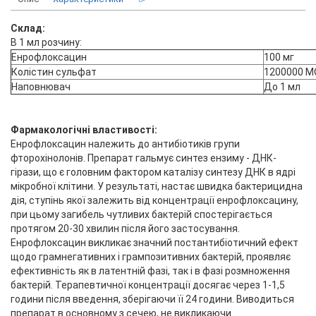
Склад:
В 1 мл розчину:
Енрофлоксацин
100 мг
Колістин сульфат
1200000 М
Наповнювач
До 1 мл
Фармакологічні властивості:
Енрофлоксацин належить до антибiотикiв групи
фторохiнолонiв. Препарат гальмує синтез ензиму - ДНК-
гiрази, що є головним фактором каталізу синтезу ДНК в ядрі
мікробної клітини. У результаті, настає швидка бактерицидна
дія, ступінь якої залежить від концентрації енрофлоксацину,
при цьому загибель чутливих бактерій спостерігається
протягом 20-30 хвилин після його застосування.
Енрофлоксацин викликає значний постантибіотичний ефект
щодо грамнегативних i грампозитивних бактерій, проявляє
ефективність як в латентній фазі, так i в фазі розмноження
бактерiй. Терапевтичної концентрації досягає через 1-1,5
години після введення, зберігаючи її 24 години. Виводиться
препарат в основному з сечею, не викликаючи