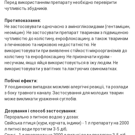
Перед використанням препарату необхідно перевірити
чутливість збудників.
Протипоказання:
Не застосовувати одночасно з аміноглікозидами (гентаміцин,
неоміцин). Не застосувати препарат тваринам з підвищеною
чутливістю до колістину, енрофлоксацину, а також тваринам
з печінковою та нирковою недостатністю. Не
використовувати при виявленні стійкості мікроорганізмів до
колістину та енрофлоксацину. Не призначати курям -
несучкам, якщо яйця використовується в їжу людям. Не
використовувати у вагітних та лактуючих свиноматках.
Побічні ефекти:
У поодиноких випадках можливі алергічні реакції, та розлади
з боку травного каналу. Застосування для молодих тварин
може викликати ураження суглобів.
Дозування і способ застосування:
Перорально з питною водою у дозах:
Свійська птиця (кури, курчата, індики) - 1 л препарату на 2000
л питної води протягом 3-5 діб;