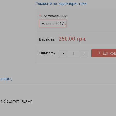
Показати всі характеристики
Постачальник:
Альянс 2017
250.00 грн.
Вартість:
-
До ко
Кількість:
+
ження
лтіо]ацетат 10,0 мг.