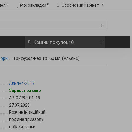
0
0
ння
Мої закладки
Особистий кабінет
Кошик
покупок
: 0
тори
Трифузол-нео 1%, 50 мл. (Альянс)
Альянс-2017
Зареєстровано
АВ-07793-01-18
27.07.2023
Розчин ін'єкційний
похідне триазолу
собаки, кішки