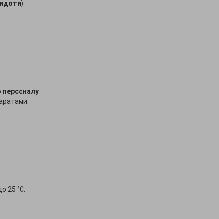
тидоти)
о персоналу
аратами.
о 25 °С.