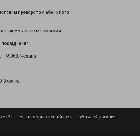
истаним препаратом або із його
ь згідно з чинними вимогами.
о посвідчення
л., 69060, Україна
0, Україна
о сайт
Політика конфіденційності
Публічний договір