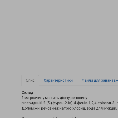
Опис
Характеристики
Файли для заванта
Склад
1 мл розчину містить діючу речовину:
піперидиній 2-[5-(фуран-2-іл)-4-феніл-1,2,4-тріазол-3-і
Допоміжні речовини: натрію хлорид, вода для ін’єкцій.