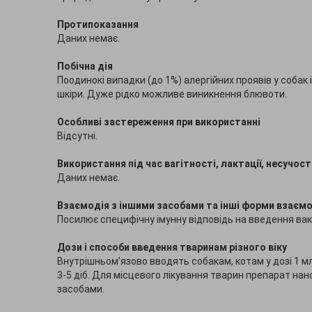
Протипоказання
Даних немає.
Побічна дія
Поодинокі випадки (до 1%) алергійних проявів у собак і
шкіри. Дуже рідко можливе виникнення блювоти.
Особливі застереження при використанні
Відсутні.
Використання під час вагітності, лактації, несучост
Даних немає.
Взаємодія з іншими засобами та інші форми взаємо
Посилює специфічну імунну відповідь на введення вак
Дози і способи введення тваринам різного віку
Внутрішньом’язово вводять собакам, котам у дозі 1 м
3-5 діб. Для місцевого лікування тварин препарат нан
засобами.