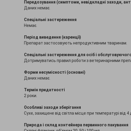
Передозування (симптоми, невідкладні заходи, ан
Даних немає.
Спеціальні застереження
Немає.
Період виведення (каренції)
Препарат застосовують непродуктивним тваринам.
Спеціальні застереження для осіб і обслуговуючог
Дотримуватись правил роботи з ветеринарними преп
Форми несумісності (основні)
Даних немає.
Термін придатності
2 роки.
Особливі заходи зберігання
Сухе, захищене від світла місце при температурі від 4 д
Природа і склад контейнера первинного пакування
Скляні флакони, об’ємом 20, 50 і 100 мл.