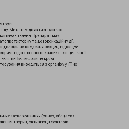
лятори.
олу. Механізм дії активнодіючої
у клітинах тканин. Препарат має
топротекторну та детоксикаційну дії,
 відповідь на введення вакцин, підвищує
ї, сприяє відновленню показників специфічної
-клітин, В-лімфоцитів крові.
осування виводиться з організму і її не
альних захворюваннях (ранах, абсцесах
ання тварин, активізації факторів