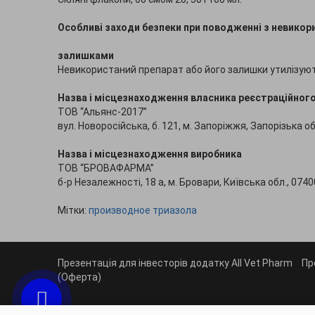
Особливі заходи безпеки при поводженні з невикор
залишками
Невикористаний препарат або його залишки утилізуют
Назва і місцезнаходження власника реєстраційног
ТОВ “Альянс-2017”
вул. Новоросійська, б. 121, м. Запоріжжя, Запорізька об
Назва і місцезнаходження виробника
ТОВ “БРОВАФАРМА”
б-р Незалежності, 18 а, м. Бровари, Київська обл., 0740
Мітки:
производное триазола
Презентація для інвесторів додатку All Vet Pharm
Пр
(Оферта)