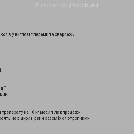
The content
could not be loaded.
 котів у вигляді гіперемії та свербежу
і
дії
цин.
л препарату на 10 кг маси тіла впродовж
осять на відкриті рани разом із етіотропними