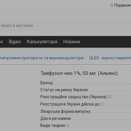
Порівня
ик
Відео
Калькулятори
Новини
отипухлинні препарати та імуномодулятори
QL03 - імуностимуля
Трифузол-нео 1%, 50 мл. (Альянс)
Бренд:
Статус на ринку України
:
Реєстраційне свідоцтво (Україна)
:
Реєстрація в Україні дійсна до
:
Лікарська форма випуску
:
Діючі речовини
:
Види тварин
: