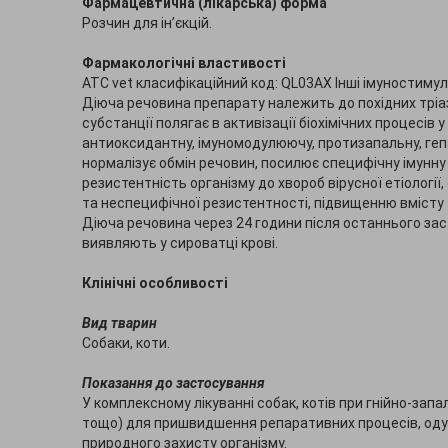
Фармацевтична (лікарська) форма
Розчин для ін’єкцій.
Фармакологічні властивості
ATC vet класифікаційний код: QL03AX Інші імуностиму
Діюча речовина препарату належить до похідних тріаз
субстанції полягає в активізації біохімічних процесів 
антиоксидантну, імуномодулюючу, протизапальну, гепа
нормалізує обмін речовин, посилює специфічну імунну
резистентність організму до хвороб вірусної етіологі
та неспецифічної резистентності, підвищенню вмісту Т
Діюча речовина через 24 години після останнього заст
виявляють у сироватці крові.
Клінічні особливості
Вид тварин
Собаки, коти.
Показання до застосування
У комплексному лікуванні собак, котів при гнійно-зап
тощо) для пришвидшення репаративних процесів, одуж
природного захисту організму.