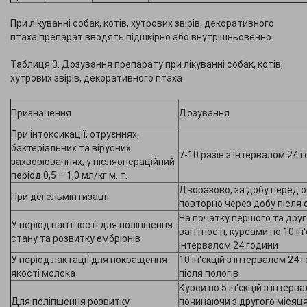
При лікуванні собак, котів, хутрових звірів, декоративного
птаха препарат вводять підшкірно або внутрішньовенно.
Таблиця 3. Дозування препарату при лікуванні собак, котів,
хутрових звірів, декоративного птаха
Призначення
Дозування
При інтоксикації, отруєннях,
бактеріальних та вірусних
7-10 разів з інтервалом 24 
захворюваннях; у післяопераційний
період 0,5 – 1,0 мл/кг м. т.
Дворазово, за добу перед о
При дегельмінтизації
повторно через добу після 
На початку першого та друг
У період вагітності для поліпшення
вагітності, курсами по 10 ін'
стану та розвитку ембріонів
інтервалом 24 години
У період лактації для покращення
10 ін'єкцій з інтервалом 24 
якості молока
після пологів
Курси по 5 ін'єкцій з інтерв
Для поліпшення розвитку
починаючи з другого місяц