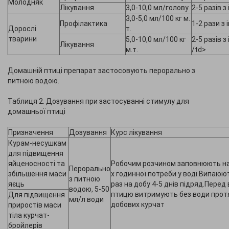
Молодняк
Лікування
3,0-10,0 мл/голову
2-5 разів 
3,0-5,0 мл/100 кг м.
Профілактика
1-2 рази з
Дорослі
т.
тварини
5,0-10,0 мл/100 кг
2-5 разів 
Лікування
м.т.
/td>
Домашній птиці препарат застосовують перорально з
питною водою.
Таблиця 2. Дозування при застосуванні стимулу для
домашньої птиці
Призначення
Дозування
Курс лікування
Курам-несушкам
для підвищення
яйценосності та
Робочим розчином заповнюють нап
Перорально
збільшення маси
х годинної потреби у воді.Випаюю
з питною
яєць
раз на добу 4-5 днів підряд.Пере
водою, 5-50
птицю витримують без води протя
Для підвищення
мл/л води
добових курчат
приростів маси
тіла курчат-
бройлерів