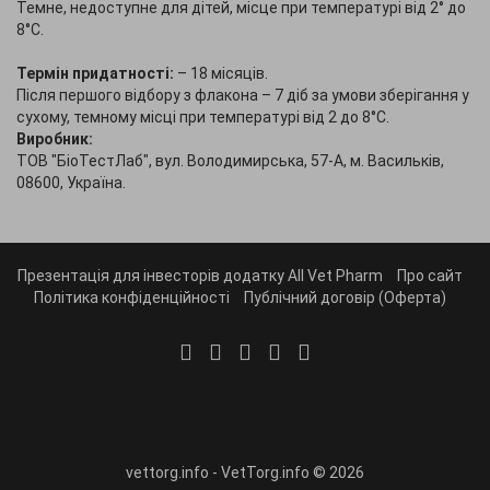
Темне, недоступне для дітей, місце при температурі від 2° до
8°С.
Термін придатності:
– 18 місяців.
Після першого відбору з флакона – 7 діб за умови зберігання у
сухому, темному місці при температурі від 2 до 8°С.
Виробник:
ТОВ "БіоТестЛаб", вул. Володимирська, 57-А, м. Васильків,
08600, Україна.
Презентація для інвесторів додатку All Vet Pharm
Про сайт
Політика конфіденційності
Публічний договір (Оферта)
vettorg.info - VetTorg.info © 2026