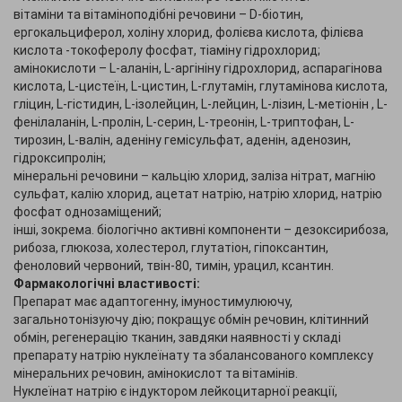
вітаміни та вітаміноподібні речовини – D-біотин,
ергокальциферол, холіну хлорид, фолієва кислота, філієва
кислота -токоферолу фосфат, тіаміну гідрохлорид;
амінокислоти – L-аланін, L-аргініну гідрохлорид, аспарагінова
кислота, L-цистеїн, L-цистин, L-глутамін, глутамінова кислота,
гліцин, L-гістидин, L-ізолейцин, L-лейцин, L-лізин, L-метіонін , L-
фенілаланін, L-пролін, L-серин, L-треонін, L-триптофан, L-
тирозин, L-валін, аденіну гемісульфат, аденін, аденозин,
гідроксипролін;
мінеральні речовини – кальцію хлорид, заліза нітрат, магнію
сульфат, калію хлорид, ацетат натрію, натрію хлорид, натрію
фосфат однозаміщений;
інші, зокрема. біологічно активні компоненти – дезоксирибоза,
рибоза, глюкоза, холестерол, глутатіон, гіпоксантин,
феноловий червоний, твін-80, тимін, урацил, ксантин.
Фармакологічні властивості:
Препарат має адаптогенну, імуностимулюючу,
загальнотонізуючу дію; покращує обмін речовин, клітинний
обмін, регенерацію тканин, завдяки наявності у складі
препарату натрію нуклеїнату та збалансованого комплексу
мінеральних речовин, амінокислот та вітамінів.
Нуклеїнат натрію є індуктором лейкоцитарної реакції,