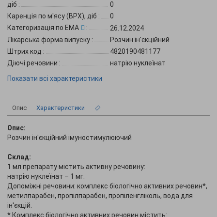
діб
:
0
Каренція по м'ясу (ВРХ), діб
:
0
Категоризація по EMA
:
26.12.2024
Лікарська форма випуску
:
Розчин ін'єкційний
Штрих код
:
4820190481177
Діючі речовини
:
натрію нуклеїнат
Показати всі характеристики
Опис
Характеристики
Опис:
Розчин ін'єкційний імуностимулюючий
Склад:
1 мл препарату містить активну речовину:
натрію нуклеїнат – 1 мг.
Допоміжні речовини: комплекс біологічно активних речовин*,
метилпарабен, пропілпарабен, пропіленгліколь, вода для
ін'єкцій.
* Комплекс біологічно активних речовин містить: