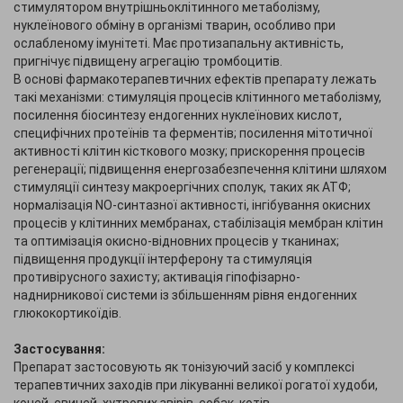
стимулятором внутрішньоклітинного метаболізму,
нуклеїнового обміну в організмі тварин, особливо при
ослабленому імунітеті. Має протизапальну активність,
пригнічує підвищену агрегацію тромбоцитів.
В основі фармакотерапевтичних ефектів препарату лежать
такі механізми: стимуляція процесів клітинного метаболізму,
посилення біосинтезу ендогенних нуклеїнових кислот,
специфічних протеїнів та ферментів; посилення мітотичної
активності клітин кісткового мозку; прискорення процесів
регенерації; підвищення енергозабезпечення клітини шляхом
стимуляції синтезу макроергічних сполук, таких як АТФ;
нормалізація NO-синтазної активності, інгібування окисних
процесів у клітинних мембранах, стабілізація мембран клітин
та оптимізація окисно-відновних процесів у тканинах;
підвищення продукції інтерферону та стимуляція
противірусного захисту; активація гіпофізарно-
наднирникової системи із збільшенням рівня ендогенних
глюкокортикоїдів.
Застосування:
Препарат застосовують як тонізуючий засіб у комплексі
терапевтичних заходів при лікуванні великої рогатої худоби,