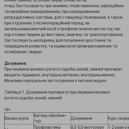
коней, свиней, хутрових звірів, собак, котів,
птиці.Застосовують при анеміях, гіповітамінозах, інфекційних
та інвазійних захворюваннях, при захворюваннях
репродуктивної системи, для стимуляції полювання, а також
при отруєннях у післяопераційний період; як
загальнозміцнюючий засіб з профілактичною метою під час
підготовки тварин до виставок, змагань та транспортування.
Застосовують молодняку ​​для посилення зростання та
покращення розвитку; та іншим категоріям виснажених та
ослаблених тварин.
Дозування:
The content
could not be loaded.
При лікуванні великої рогатої худоби, коней, свиней препарат
вводять підшкірно, внутрішньом'язово, внутрішньовенно.
Можливе пероральне застосування з питною водою.
Таблиця 1. Дозування препарату при лікуванні великої
рогатої худоби, коней, свиней
td>
Вигляд обробки<
Вікова група
Дозування
Курс лікув
/td>
Профілактика
0,5-5,0 мл/голову
1-2 рази з