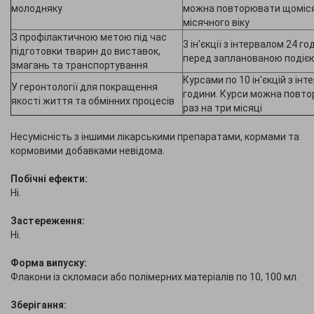
молодняку
можна повторювати щоміся
місячного віку
З профілактичною метою під час
3 ін'єкції з інтервалом 24 го
підготовки тварин до виставок,
перед запланованою подіє
змагань та транспортування
Курсами по 10 ін'єкцій з ін
У геронтології для покращення
години. Курси можна повт
якості життя та обмінних процесів
раз на три місяці
Несумісність з іншими лікарськими препаратами, кормами та
кормовими добавками невідома.
Побічні ефекти:
Ні.
Застереження:
Ні.
Форма випуску:
Флакони із скломаси або полімерних матеріалів по 10, 100 мл.
Зберігання: