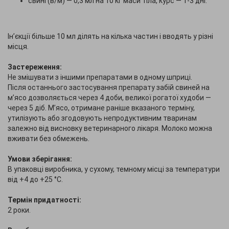
свині (в/м) — 0,3 мл на 10 кг маси тіла, курс — 1-3 дні.
Ін’єкції більше 10 мл ділять на кілька частин і вводять у різні
місця.
Застереження:
Не змішувати з іншими препаратами в одному шприці.
Після останнього застосування препарату забій свиней на
м’ясо дозволяється через 4 доби, великої рогатої худоби —
через 5 діб. М’ясо, отримане раніше вказаного терміну,
утилізують або згодовують непродуктивним тваринам
залежно від висновку ветеринарного лікаря. Молоко можна
вживати без обмежень.
Умови зберігання:
В упаковці виробника, у сухому, темному місці за температури
від +4 до +25 °С.
Термін придатності:
2 роки.