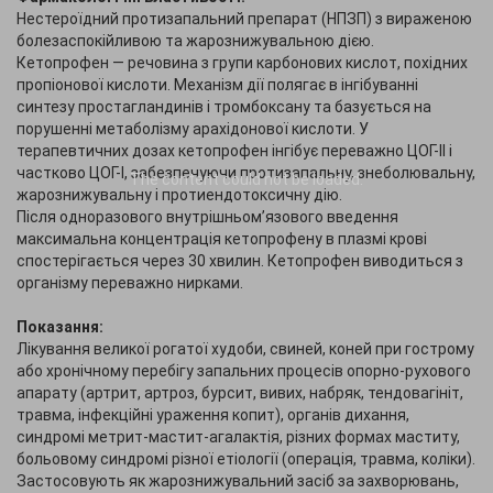
Нестероїдний протизапальний препарат (НПЗП) з вираженою
болезаспокійливою та жарознижувальною дією.
Кетопрофен — речовина з групи карбонових кислот, похідних
пропіонової кислоти. Механізм дії полягає в інгібуванні
синтезу простагландинів і тромбоксану та базується на
порушенні метаболізму арахідонової кислоти. У
терапевтичних дозах кетопрофен інгібує переважно ЦОГ-II і
частково ЦОГ-I, забезпечуючи протизапальну, знеболювальну,
The content
could not be loaded.
жарознижувальну і протиендотоксичну дію.
Після одноразового внутрішньом’язового введення
максимальна концентрація кетопрофену в плазмі крові
спостерігається через 30 хвилин. Кетопрофен виводиться з
організму переважно нирками.
Показання:
Лікування великої рогатої худоби, свиней, коней при гострому
або хронічному перебігу запальних процесів опорно-рухового
апарату (артрит, артроз, бурсит, вивих, набряк, тендовагініт,
травма, інфекційні ураження копит), органів дихання,
синдромі метрит-мастит-агалактія, різних формах маститу,
больовому синдромі різної етіології (операція, травма, коліки).
Застосовують як жарознижувальний засіб за захворювань,