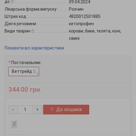
до
:
09.04.2024
Лікарська форма випуску
:
Розчин
Штрих код
:
4820012501885
Діючі речовини
:
кетопрофен
Види тварин
:
корови, бики, телята, коні,
свині
Показати всі характеристики
Постачальник:
Веттрейд
344.00 грн.
-
До кошика
+