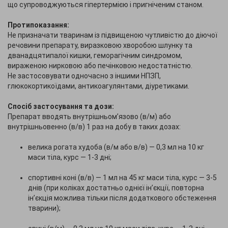
що супроводжуються гіпертермією і пригніченим станом.
Протипоказання:
Не призначати тваринам із підвищеною чутливістю до діючої
речовини препарату, виразковою хворобою шлунку та
дванадцятипалої кишки, геморагічним синдромом,
вираженою нирковою або печінковою недостатністю.
Не застосовувати одночасно з іншими НПЗП,
глюкокортикоїдами, антикоагулянтами, діуретиками.
Спосіб застосування та дози:
Препарат вводять внутрішньом’язово (в/м) або
внутрішньовенно (в/в) 1 раз на добу в таких дозах:
велика рогата худоба (в/м або в/в) — 0,3 мл на 10 кг
маси тіла, курс — 1-3 дні;
спортивні коні (в/в) — 1 мл на 45 кг маси тіла, курс — 3-5
днів (при коліках достатньо однієї ін’єкції, повторна
ін’єкція можлива тільки після додаткового обстеження
тварини);