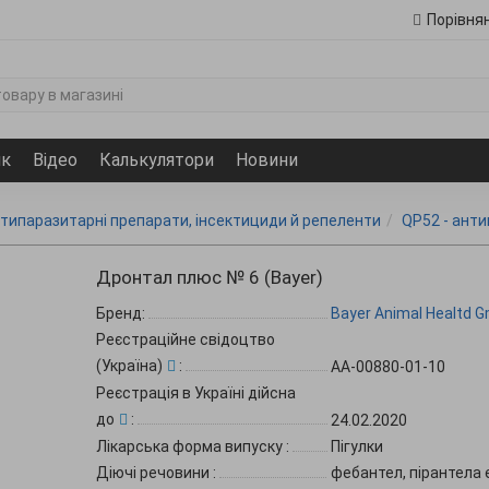
Порівня
ик
Відео
Калькулятори
Новини
отипаразитарні препарати, інсектициди й репеленти
QP52 - ант
Дронтал плюс № 6 (Bayer)
Бренд:
Bayer Animal Healtd 
Реєстраційне свідоцтво
(Україна)
:
АА-00880-01-10
Реєстрація в Україні дійсна
до
:
24.02.2020
Лікарська форма випуску
:
Пігулки
Діючі речовини
:
фебантел, пірантела 