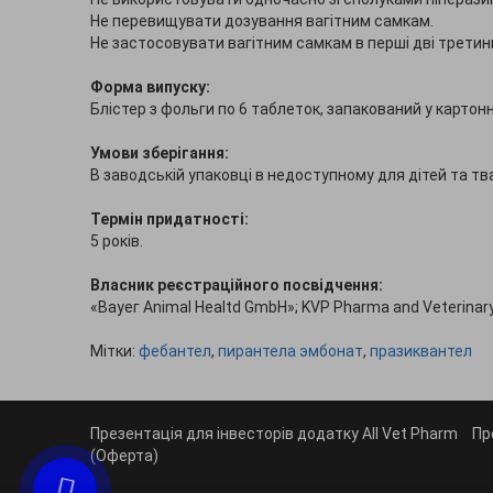
Не перевищувати дозування вагітним самкам.
Не застосовувати вагітним самкам в перші дві третини
Форма випуску:
Блістер з фольги по 6 таблеток, запакований у картонн
Умови зберігання:
В заводській упаковці в недоступному для дітей та твар
Термін придатності:
5 років.
Власник реєстраційного посвідчення:
«Вауег Animal Healtd GmbH»; KVP Pharma and Veterinary 
Мітки:
фебантел
,
пирантела эмбонат
,
празиквантел
Презентація для інвесторів додатку All Vet Pharm
Пр
(Оферта)