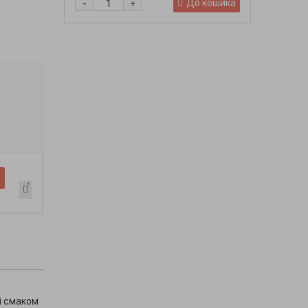
-
-
До кошика
+
і смаком