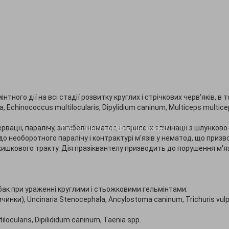
го дії на всі стадії розвитку круглих і стрічкових черв'яків, в т
a, Echinococcus multilocularis, Dipylidium caninum, Multiceps multice
ації, паралічу, загибелі нематод і сприяє їх елімінації з шлунково
The content
could not be loaded.
о необоротного паралічу і контрактурі м'язів у нематод, що приз
о-кишкового тракту. Дія празіквантелу призводить до порушення м'я
бак при ураженні круглими і стьожковими гельмінтами:
личинки), Uncinaria Stenocephala, Ancylostoma caninum, Trichuris vulp
ocularis, Dipilididum caninum, Taenia spp.