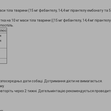
си тіла тварини (15 мг фебантелу, 14,4 мг пірантелу ембонату та 5
а на 10 кг маси тіла тварини ((15 мг фебантелу, 14,4 мг пірантелу
 поспіль.
плюс
и
и
езпосередньо дати собаці. Дотримання дієти не вимагається.
му.
повторіть через 2 тижні. Дегельмінтацію рекомендується проводити
у.