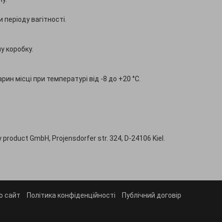
 періоду вагітності.
у коробку.
ин місці при температурі від -8 до +20 °С.
product GmbH, Projensdorfer str. 324, D-24106 Kiel.
о сайт
Політика конфіденційності
Публічний договір