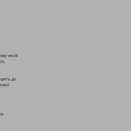
ому числі
ps,
-
водить до
зової
is