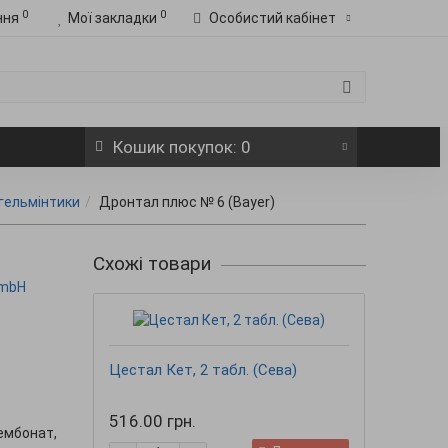
0
0
ння
Мої закладки
Особистий кабінет
Кошик
покупок
: 0
игельмінтики
Дронтал плюс № 6 (Bayer)
Схожі товари
GmbH
Цестал Кет, 2 табл. (Сева)
Цест
516.00 грн.
516.
ембонат,