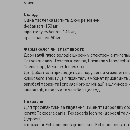
м'яса.
Склад:
Одна таблетка містить діючі речовини:
фебантел -150 мг,
пірантелу ембонат -144 мг,
празіквантел-50 мг.
Фармакологічні властивості:
Дронтал® плюс володіє широким спектром антигельмінтно
Toxocara canis, Toxocara leonina, Uncinaria stenocephal
Taenia spp., Mesocestoides spp.
Дія фебантела призводить до порушення м'язової іннерв
кишкового тракту. Дія пірантелу ембонат призводить д
загибелі паразита і сприяє його елімінації з шлунков
іннервації, паралічу та загибелі цестод.
Показання:
Для профілактики та лікування цуценят і дорослих со
круглі: Toxocara canis, Toxascaris leonine (дорослі та 
(дорослі);
стьожкові: Echinococcus granulosus, Echinococcus multil