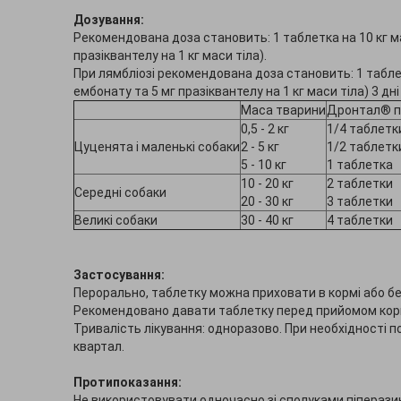
Дозування:
Рекомендована доза становить: 1 таблетка на 10 кг ма
празіквантелу на 1 кг маси тіла).
При лямбліозі рекомендована доза становить: 1 таблетк
ембонату та 5 мг празіквантелу на 1 кг маси тіла) 3 дні
Маса тварини
Дронтал® 
0,5 - 2 кг
1/4 таблетк
Цуценята і маленькі собаки
2 - 5 кг
1/2 таблетк
5 - 10 кг
1 таблетка
10 - 20 кг
2 таблетки
Середні собаки
20 - 30 кг
3 таблетки
Великі собаки
30 - 40 кг
4 таблетки
Застосування:
Перорально, таблетку можна приховати в кормі або б
Рекомендовано давати таблетку перед прийомом кор
Тривалість лікування: одноразово. При необхідності 
квартал.
Протипоказання:
Не використовувати одночасно зі сполуками піперазин