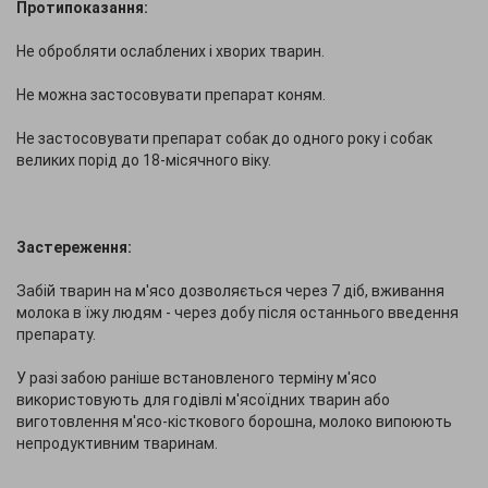
Протипоказання:
Не обробляти ослаблених і хворих тварин.
Не можна застосовувати препарат коням.
Не застосовувати препарат собак до одного року і собак
великих порід до 18-місячного віку.
Застереження:
Забій тварин на м'ясо дозволяється через 7 діб, вживання
молока в їжу людям - через добу після останнього введення
препарату.
У разі забою раніше встановленого терміну м'ясо
використовують для годівлі м'ясоїдних тварин або
виготовлення м'ясо-кісткового борошна, молоко випоюють
непродуктивним тваринам.