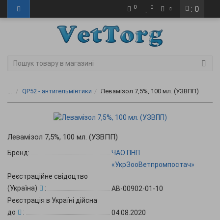
0
0
: 0
...
QP52 - антигельмінтики
Левамізол 7,5%, 100 мл. (УЗВПП)
Левамізол 7,5%, 100 мл. (УЗВПП)
Бренд:
ЧАО ПНП
«УкрЗооВетпромпостач»
Реєстраційне свідоцтво
(Україна)
:
АВ-00902-01-10
Реєстрація в Україні дійсна
до
:
04.08.2020