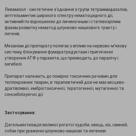
Левамізол - синтетичне з'єднання з групи тетраимидазолов,
антгельминтик широкого спектру нематоцидного дії,
активний по відношенню до личиночным і статевозрілим
фазам розвитку нематод шлунково-кишкового тракту і
легенів.
Механізм дії препарату полягає у впливі на нервово-м'язову
систему, блокування фумаратредуктази і пригніченні
утворення АТФ у паразита, що призводить до паралічу і
загибелі.
Препарат належить до помірно токсичних речовин для
теплокровних тварин, в терапевтичній дозі не має місцево-
дратівливої, ембріотоксичної, тератогенної, мутагенної та
сенсибілізуючої дії.
Застосування:
Дегельмінтизація великої рогатої худоби, овець, кіз, свиней,
собак при ураженні шлунково-кишкові та легеневі