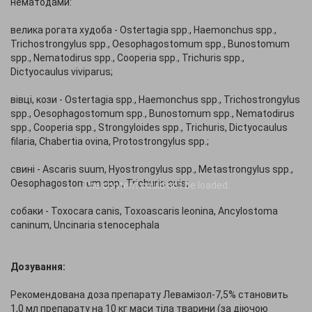
нематодами:
велика рогата худоба - Ostertagia spp., Haemonchus spp.,
Trichostrongylus spp., Oesophagostomum spp., Bunostomum
spp., Nematodirus spp., Cooperia spp., Trichuris spp.,
Dictyocaulus viviparus;
вівці, кози - Ostertagia spp., Haemonchus spp., Trichostrongylus
spp., Oesophagostomum spp., Bunostomum spp., Nematodirus
spp., Cooperia spp., Strongyloides spp., Trichuris, Dictyocaulus
filaria, Chabertia ovina, Protostrongylus spp.;
свині - Ascaris suum, Hyostrongylus spp., Metastrongylus spp.,
Oesophagostomum spp., Trichuris suis;
The content
could not be loaded.
собаки - Toxocara canis, Toxoascaris leonina, Ancylostoma
caninum, Uncinaria stenocephala
Дозування:
Рекомендована доза препарату Левамізол-7,5% становить
1,0 мл препарату на 10 кг маси тіла тварини (за діючою