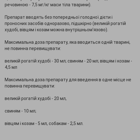
речовиною - 7,5 мг/кг маси тіла тварини).
Препарат вводять без попередньої голодної дієти і
проносних засобів одноразово, підшкірно (великій рогатій
худобі, вівцям і козам можна внутрішньом'язово).
Максимальна доза препарату, яка вводиться одній тварині,
не повинна перевищувати:
великій рогатій худобі - 30 мл; свиням - 20 мл; вівцям і козам -
4,5 мл
Максимальна доза препарату для введення в одне місце не
повинна перевищувати:
великій рогатій худобі - 20 мл,
свиням - 10 мл;
вівцям і козам - 5 мл, собакам - 2,5 мл.