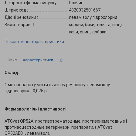
Лікарська форма випуску
:
Розчин
Штрих код
:
4820032501667
Діючі речовини
:
левамізолу гідрохлорид
Види тварин
:
корови, бики, телята, вівці,
кози, свині, собаки
Показати всі характеристики
Опис
Характеристики
Склад:
1 мл препарату містить діючу речовину: левамізолу
гідрохлорид - 0,075 р.
Фармакологічні властивості:
ATCvet QР52А, противотрематодные, противонематодные і
противоцестодные ветеринарні препарати, ( ATCvet
QР52АE01, левамізол).