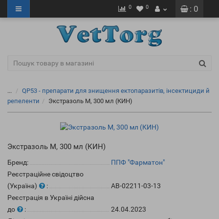
0
0
: 0
...
QP53 - препарати для знищення ектопаразитів, інсектициди й
репеленти
Экстразоль М, 300 мл (КИН)
Экстразоль М, 300 мл (КИН)
Бренд:
ППФ "Фарматон"
Реєстраційне свідоцтво
(Україна)
:
АВ-02211-03-13
Реєстрація в Україні дійсна
до
:
24.04.2023