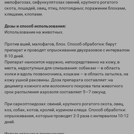
мелофагозах, сифункулятозах свиней, крупного рогатого
скота, лошадей, овец, птиц, плотоядных; поражении блохами,
клещами, клопами.
Дозы и способ использования:
Использование на животных.
Против вшей, малофагов, блох. Способ обработки: берут
препарат и проводят опрыскивание двухразовое с интервалом
8-10 дней.
Препарат наносится наружно, непосредственно на кожу, в
места, недоступные для слизывания: собакам — в область
холки и вдоль позвоночника, кошкам — в область затылка, на
кожу ушной раковины. Доза препарата составляет: на
дециметр кожного или волосяного покрова тела животного
срок распыления аэрозоля составляет 5—7 секунд.
При саркоптоидозах: свиней, крупного рогатого скота, овец,
коз, собак, котов, кролей, курином клеще. Способ обработки:
опрыскивания, которые проводят 2-3 раза с интервалом 10-12
дней.
Использование в помещениях.