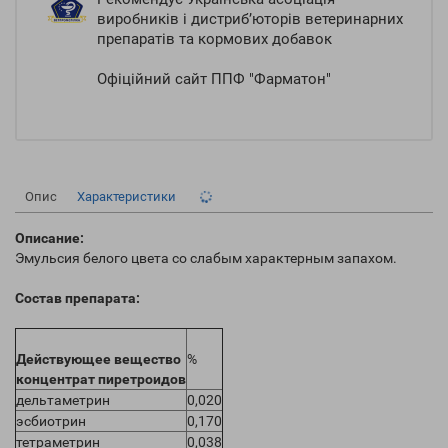
виробників і дистриб’юторів ветеринарних
препаратів та кормових добавок
Офіційний сайт ППФ "Фарматон"
Опис
Характеристики
Описание:
Эмульсия белого цвета со слабым характерным запахом.
Состав препарата:
Действующее вещество
%
концентрат пиретроидов
дельтаметрин
0,020
эсбиотрин
0,170
тетраметрин
0,038