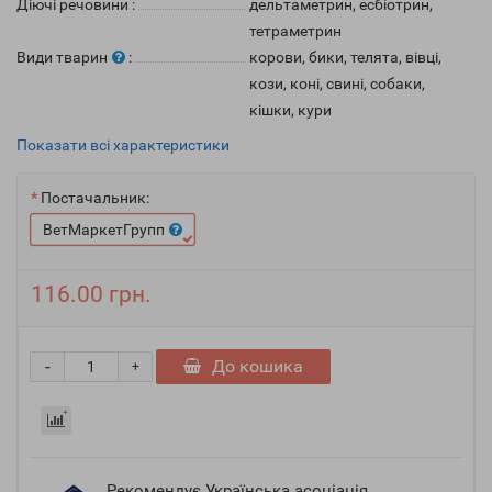
Діючі речовини
:
дельтаметрин, есбіотрин,
тетраметрин
Види тварин
:
корови, бики, телята, вівці,
кози, коні, свині, собаки,
кішки, кури
Показати всі характеристики
Постачальник:
ВетМаркетГрупп
116.00 грн.
-
До кошика
+
Рекомендує Українська асоціація