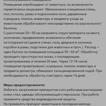
Помещения освобождают от животных, по возможности
герметически закрывают. Механически очищенные стены,
пол, потолок, рамы и подоконники окон, деревянные
кормушки, поилки, инвентарь и предметы ухода за
животными обрабатывают непосредственно из аэрозольного
баллона.
С расстояния 20—30 см направить струю препарата на места
скопления, передвижения, возможного обитания
эктопаразитов (щели в стенах, полу, дверные и оконные
коробки и рамы, подстилки для животных и проч.). Расход —
2
один баллон на помещение площадью 50—60 м
. Обработку
проводить при открытых окнах, с последующим
проветриванием, в течение 30 мин. Через 12-18 часов
помещения проветривают, кормушки, поилки, инвентарь и
предметы досмотра, обмывают кальцинированной содой. При
необходимости, обработку повторить через 14 дней.
Меры предосторожности:
Избегать загрязнения препаратом и его рабочими растворами
кожи, глаз, одежды обслуживающего персонала. При работе
применять средства индивидуальной защиты.
Не применять препарат животным в последние месяцы