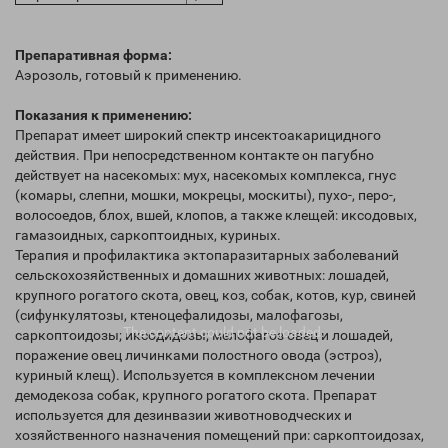
Препаративная форма:
Аэрозоль, готовый к применению.
Показания к применению:
Препарат имеет широкий спектр инсектоакарицидного
действия. При непосредственном контакте он пагубно
действует на насекомых: мух, насекомых комплекса, гнус
(комары, слепни, мошки, мокрецы, москиты), пухо-, перо-,
волосоедов, блох, вшей, клопов, а также клещей: иксодовых,
гамазоидных, саркоптоидных, куриных.
Терапия и профилактика эктопаразитарных заболеваний
сельскохозяйственных и домашних животных: лошадей,
крупного рогатого скота, овец, коз, собак, котов, кур, свиней
(сифункулятозы, ктеноцефалидозы, малофагозы,
The content
could not be loaded.
саркоптоидозы; иксодидозы; мелофагоз овец и лошадей,
поражение овец личинками полостного овода (эстроз),
куриный клещ). Используется в комплексном лечении
демодекоза собак, крупного рогатого скота. Препарат
используется для дезинвазии животноводческих и
хозяйственного назначения помещений при: саркоптоидозах,