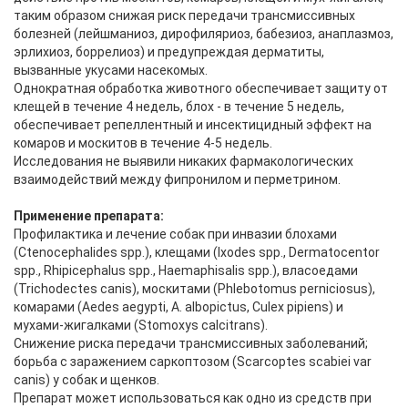
таким образом снижая риск передачи трансмиссивных
болезней (лейшманиоз, дирофиляриоз, бабезиоз, анаплазмоз,
эрлихиоз, боррелиоз) и предупреждая дерматиты,
вызванные укусами насекомых.
Однократная обработка животного обеспечивает защиту от
клещей в течение 4 недель, блох - в течение 5 недель,
обеспечивает репеллентный и инсектицидный эффект на
комаров и москитов в течение 4-5 недель.
Исследования не выявили никаких фармакологических
взаимодействий между фипронилом и перметрином.
Применение препарата:
Профилактика и лечение собак при инвазии блохами
(Ctenocephalides spp.), клещами (Ixodes spp., Dermatocentor
spp., Rhipicephalus spp., Haemaphisalis spp.), власоедами
(Trichodectes canis), москитами (Phlebotomus perniciosus),
комарами (Aedes aegypti, A. albopictus, Culex pipiens) и
мухами-жигалками (Stomoxys calcitrans).
Снижение риска передачи трансмиссивных заболеваний;
борьба с заражением саркоптозом (Scarcoptes scabiei var
canis) у собак и щенков.
Препарат может использоваться как одно из средств при