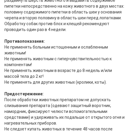
раздвинуть шерсть животного и выдавить содержимое
пипетки непосредственно на кожу животного в двух местах:
половину содержимого пипетки в область шеи у основания
черепа и вторую половину в область шеи перед лопатками.
Обработку собак против блох и клещей рекомендуют
проводить один раз в 4 недели.
Противопоказания:
Не применять больным истощенным и ослабленным
животным!
Не применять животным с гиперчувствительностью к
компонентам!
Не применять животным в возрасте до 8 недель и/или
массой тела до 2 кг!
Не применять для других животных (кролики, коты).
Предостережение:
После обработки животных препаратом не допускать
слизывания препарата (одевают защитный воротник,
намордник, фиксируют челюсти вспомогательными
средствами) и удерживать их подальше от открытого огня и
нагревательных приборов.
Не следует купать животных в течение 48 часов после