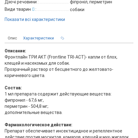
Діючі речовини
:
фіпроніл, перметрин
Види тварин
:
собаки
Показати всі характеристики
Опис
Характеристики
Описание:
Фронтлайн ТРИ АКТ (Frontline TRI-ACT)- капли от блох,
клещей и насекомых для собак.
Прозрачный раствор от бесцветного до желтовато-
коричневого цвета.
Состав:
1 мл препарата содержит действующие вещества:
фипронил - 67,6 мг,
перметрин - 504,8 мг;
дополнительные вещества.
Фармакологическое действие:
Препарат обеспечивает инсектицидное и репеллентное
действие против москитов, комаров, клещей и мух-жигалок,