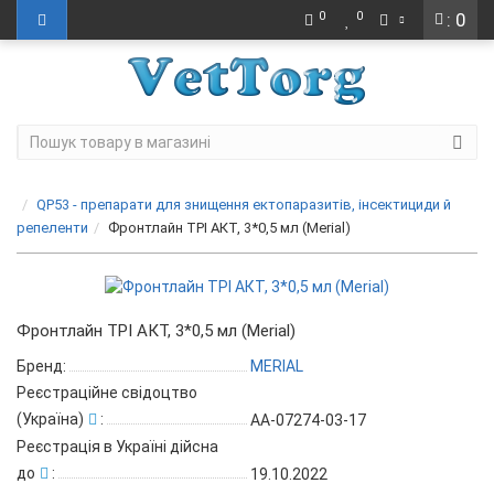
0
0
: 0
QP53 - препарати для знищення ектопаразитів, інсектициди й
репеленти
Фронтлайн ТРІ АКТ, 3*0,5 мл (Merial)
Фронтлайн ТРІ АКТ, 3*0,5 мл (Merial)
Бренд:
MERIAL
Реєстраційне свідоцтво
(Україна)
:
АА-07274-03-17
Реєстрація в Україні дійсна
до
:
19.10.2022