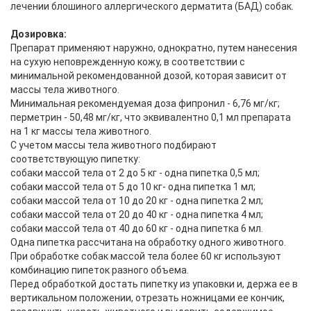
лечении блошиного аллергического дерматита (БАД) собак.
Дозировка:
Препарат применяют наружно, однократно, путем нанесения
на сухую неповрежденную кожу, в соответствии с
минимальной рекомендованной дозой, которая зависит от
массы тела животного.
Минимальная рекомендуемая доза фипронил - 6,76 мг/кг;
перметрин - 50,48 мг/кг, что эквивалентно 0,1 мл препарата
на 1 кг массы тела животного.
С учетом массы тела животного подбирают
соответствующую пипетку:
собаки массой тела от 2 до 5 кг - одна пипетка 0,5 мл;
собаки массой тела от 5 до 10 кг- одна пипетка 1 мл;
собаки массой тела от 10 до 20 кг - одна пипетка 2 мл;
собаки массой тела от 20 до 40 кг - одна пипетка 4 мл;
собаки массой тела от 40 до 60 кг - одна пипетка 6 мл.
Одна пипетка рассчитана на обработку одного животного.
При обработке собак массой тела более 60 кг используют
комбинацию пипеток разного объема.
Перед обработкой достать пипетку из упаковки и, держа ее в
вертикальном положении, отрезать ножницами ее кончик,