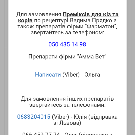
Для замовлення
Преміксів для кіз та
Пурісан Вет 20+, капсули №15 (AmmaVet)
корів
по рецептурі Вадима Прядко а
також препаратів фірми "Фарматон",
210.00 грн.
звертайтесь за телефоном:
-
До кошика
+
050 435 14 98
Препарати фірми "Амма Вет"
Написати
(Viber) - Ольга
Для замовлення інших препаратів
звертайтесь за телефонами:
0683204015
(Viber) - Юлія (відправка
зі Львова)
Броменгил, 10 мл. (Ветсинтез)
066 459 77 74 - Олег (відправка з