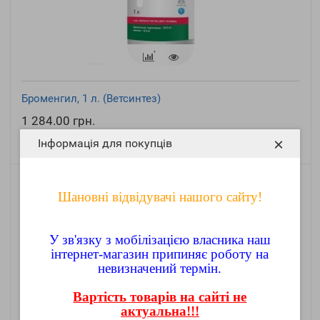
Броменгил, 1 л. (Ветсинтез)
1 284.00 грн.
×
-
Інформація для покупців
До кошика
+
Шановні відвідувачі нашого сайту!
У зв'язку з мобілізацією власника наш
інтернет-магазин припиняє роботу на
невизначений термін.
Вартість товарів на сайті не
актуальна!!!