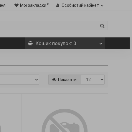
0
0
ння
Мої закладки
Особистий кабінет
Кошик
покупок
: 0
Показати: