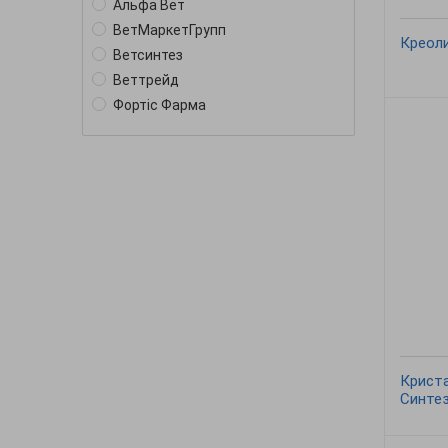
Альфа Вет
хлорид
ВетМаркетГрупп
барвник
Креоли
Ветсинтез
бензалкония хлорид
Веттрейд
бензалконіюхлорид
Фортіс Фарма
бензалконію хлорид
глутаровий альдегід
глутаровый альдегид
глютаральдегид
гліколевий альдегід
гідроксид кальцію
дидецилдиметиламония хлорид
дидецилдиметиламонію хлорид
дидецилдиметилбензиламония
хлорид
етоксілати жирних спиртів
Криста
ефірна олія
Синтез
изопропанол
изопропиловый спирт