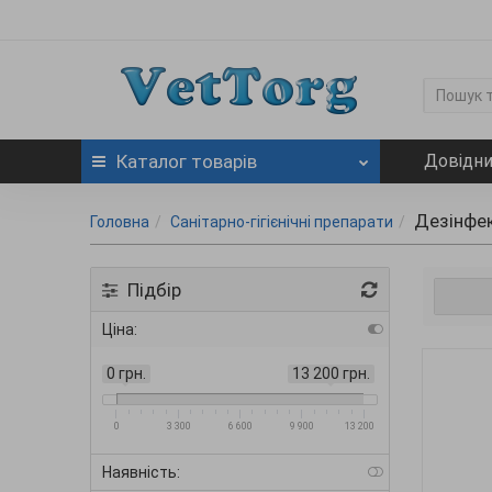
Каталог
товарів
Довідн
Дезінфе
Головна
Санітарно-гігієнічні препарати
Підбір
Ціна:
0 грн.
13 200 грн.
0
3 300
6 600
9 900
13 200
Наявність: