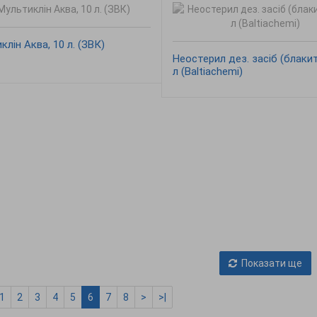
клін Аква, 10 л. (ЗВК)
Неостерил дез. засіб (блакит
л (Baltiachemi)
Показати ще
1
2
3
4
5
6
7
8
>
>|