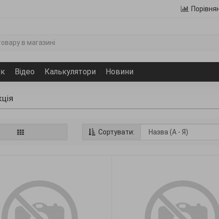
Порівня
ик
Відео
Калькулятори
Новини
кція
Сортувати: