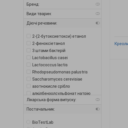
Бренд:
Види тварин:
Діючі речовини:
2-(2-бутоксиетокси) етанол
2-феноксіетанол
Креоли
3 штами бактерій
Lactobacillus casei
Lactococcus lactis
Rhodopseudomonas palustris
Saccharomyces cerevisiae
азотнокисле срібло
алкілбензолсульфонат натрію
Лікарська форма випуску:
алкілдиметилбензиламоній
хлорид
Постачальник:
алкілдиметилбензиламонію
хлорид
BioTestLab
алкілдиметилбензиламонія