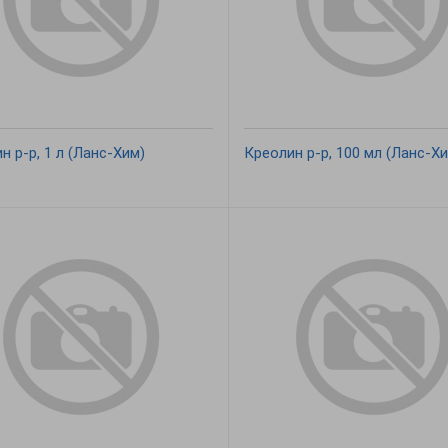
н р-р, 1 л (Ланс-Хим)
Креолин р-р, 100 мл (Ланс-Х