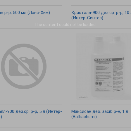
н р-р, 500 мл (Ланс-Хим)
Кристалл-900 дез.ср. р-р, 10 
(Интер-Синтез)
The content
could not be loaded.
лл-900 дез.ср. р-р, 5 л (Интер-
Максисан дез. засіб р-н, 1 л
)
(Baltiachemi)