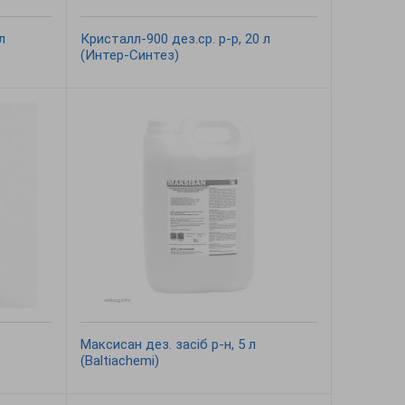
л
Кристалл-900 дез.ср. р-р, 20 л
(Интер-Синтез)
Максисан дез. засіб р-н, 5 л
(Baltiachemi)