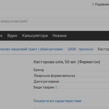
Порівня
ик
Відео
Калькулятори
Новини
унково-кишковий тракт і обмін речовин
QA06 - проносні
Кастор
Касторова олія, 50 мл. (Фарматон)
Бренд:
Лікарська форма випуску
:
Діючі речовини
:
Види тварин
:
Показати всі характеристики