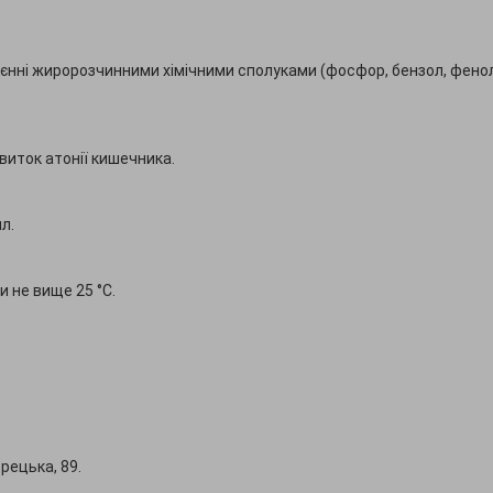
уєнні жиророзчинними хімічними сполуками (фосфор, бензол, фено
иток атонії кишечника.
л.
 не вище 25 °С.
орецька, 89.