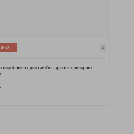
шика
я виробників і дистриб’юторів ветеринарних
к
"