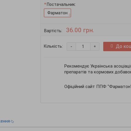
Постачальник:
Фарматон
36.00 грн.
Вартість:
-
До ко
Кількість:
+
Рекомендує Українська асоціаці
препаратів та кормових добаво
Офіційний сайт ППФ "Фарматон
ження