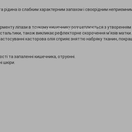
ата рідина із слабким характерним запахом і своєрідним неприємни
ерменту ліпази в тонкому кишечнику розщеплюється з утворенням
The content
could not be loaded.
стальтики, також викликає рефлекторне скорочення м‘язів матки.
 застосуванні касторова олія сприяє зняттю набряку тканин, покра
ості та запаленні кишечника, отруєнні.
і шкіри.