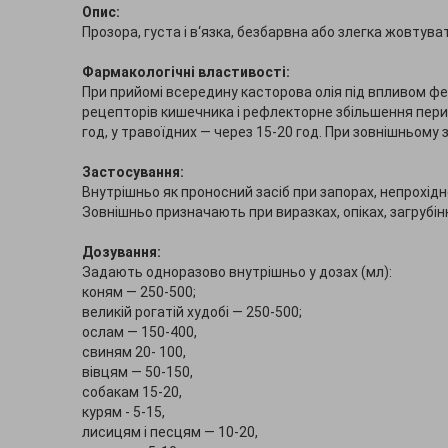
Опис:
Прозора, густа і в‘язка, безбарвна або злегка жовтув
Фармакологічні властивості:
При прийомі всередину касторова олія під впливом ф
рецепторів кишечника і рефлекторне збільшення пери
год, у травоїдних — через 15-20 год. При зовнішньому
Застосування:
Внутрішньо як проносний засіб при запорах, непрохідн
Зовнішньо призначають при виразках, опіках, загрубінн
Дозування:
Задають одноразово внутрішньо у дозах (мл):
коням — 250-500;
великій рогатій худобі — 250-500;
ослам — 150-400,
свиням 20- 100,
вівцям — 50-150,
собакам 15-20,
курям - 5-15,
лисицям і песцям — 10-20,