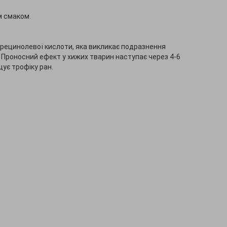
м смаком.
 рецинолевої кислоти, яка викликає подразнення
 Проносний ефект у хижих тварин наступає через 4-6
щує трофіку ран.