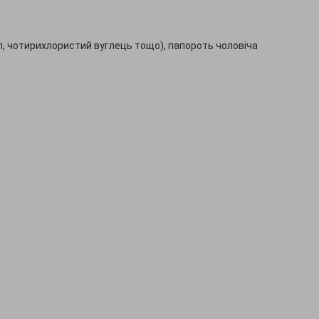
л, чотирихлористий вуглець тощо), папороть чоловіча