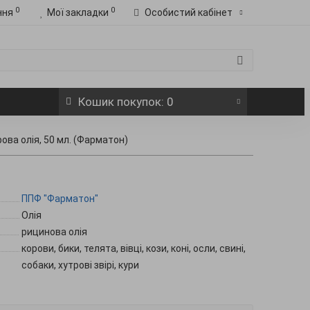
0
0
ння
Мої закладки
Особистий кабінет
Кошик
покупок
: 0
ова олія, 50 мл. (Фарматон)
ППФ "Фарматон"
Олія
рицинова олія
корови, бики, телята, вівці, кози, коні, осли, свині,
собаки, хутрові звірі, кури