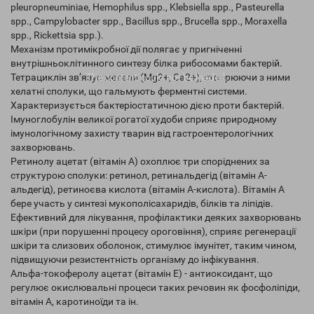
pleuropneuminiae, Hemophilus spp., Klebsiella spp., Pasteurella
spp., Campylobacter spp., Bacillus spp., Brucella spp., Moraxella
spp., Rickettsia spp.).
Механізм протимікробної дії полягає у пригніченні
внутрішньоклітинного синтезу білка рибосомами бактерій.
The content
could not be loaded.
Тетрациклін зв’язує метали (Mg2+, Ca2+), створюючи з ними
хелатні сполуки, що гальмують ферментні системи.
Характеризується бактеріостатичною дією проти бактерій.
Імуноглобулін великої рогатої худоби сприяє природному
імунологічному захисту тварин від гастроентерологічних
захворювань.
Ретинолу ацетат (вітамін А) охоплює три споріднених за
структурою сполуки: ретинол, ретинальдегід (вітамін А-
альдегід), ретиноєва кислота (вітамін А-кислота). Вітамін А
бере участь у синтезі мукополісахаридів, білків та ліпідів.
Ефективний для лікування, профілактики деяких захворювань
шкіри (при порушенні процесу ороговіння), сприяє регенерації
шкіри та слизових оболонок, стимулює імунітет, таким чином,
підвищуючи резистентність організму до інфікування.
Альфа-токоферолу ацетат (вітамін Е) - антиоксидант, що
регулює окислювальні процеси таких речовин як фосфоліпіди,
вітамін А, каротиноїди та ін.