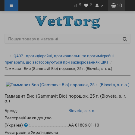
0
0
: 0
...
QA07 - протидіарейні, протизапальні та протимікробні
препарати, що застосовуються при захворюваннях ШКТ
Гаммавит Био (Gammavit Bio) порошок, 25 г. (Bioveta, s. r. o.)
Гаммавит Био (Gammavit Bio) порошок, 25 г. (Bioveta, s. r.
o.)
Бренд:
Bioveta, s. r. o.
Реєстраційне свідоцтво
(Україна)
:
АА-01806-01-10
Реєстрація в Україні дійсна