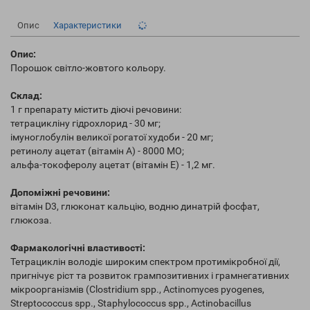
Опис
Характеристики
Опис:
Порошок світло-жовтого кольору.
Склад:
1 г препарату містить діючі речовини:
тетрацикліну гідрохлорид - 30 мг;
імуноглобулін великої рогатої худоби - 20 мг;
ретинолу ацетат (вітамін А) - 8000 МО;
альфа-токоферолу ацетат (вітамін Е) - 1,2 мг.
Допоміжні речовини:
вітамін D3, глюконат кальцію, водню динатрій фосфат,
глюкоза.
Фармакологічні властивості:
Тетрациклін володіє широким спектром протимікробної дії,
пригнічує ріст та розвиток грампозитивних і грамнегативних
мікроорганізмів (Clostridium spp., Actinomyces pyogenes,
Streptococcus spp., Staphylococcus spp., Actinobacillus