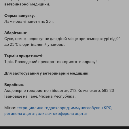
ветеринарної медицини.
Форма випуску:
Ламіновані пакети по 25 г.
Зберігання:
Сухе, темне, недоступне для дітей місце при температурі від 0°
до 25°С в оригінальній упаковці.
Термін придатності:
1 рік. Розведений препарат використати одразу!
Для застосування у ветеринарній медицині!
Виробник:
Акціонерне товариство «Біовета», 212 Коменскего, 683 23
Івановіце на Гане, Чеська Республіка.
Мітки:
тетрациклина гидрохлорид; иммуноглобулин КРС;
ретинола ацетат; альфа-токоферола ацетат