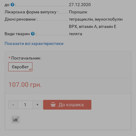
до
:
27.12.2020
Лікарська форма випуску
:
Порошок
Діючі речовини
:
тетрациклін, імуноглобулін
ВРХ, вітамін А, вітамін Е
Види тварин
:
телята
Показати всі характеристики
Постачальник:
ЄвроВет
107.00 грн.
-
До кошика
+