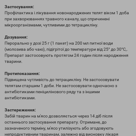
Застосування:
Профілактика і лікування новонароджених телят віком 1 доба
при захворюваннях травного каналу, що спричинені
мікроорганізмами, чутливими до тетрацикліну.
Дозування:
Перорально у дозі 25 г (1 пакет) на 200 мл питної води
(молозива або чаю), підігрітої до температури від 25° до 30°С,.
Препарат застосовують протягом 24 годин після народження
тварини.
Протипоказання:
Підвищена чутливість до тетрацикліну. Не застосовувати
телятам старшим 1 доби. Не застосовувати одночасно з
антибіотиками пеніцилінового ряду та з іншими
антибіотиками.
Застереження:
Забій тварин на м'ясо дозволяється через 14 діб після
останнього застосування препарату. Отримане, до
зазначеного терміну, м'ясо утилізують або згодовують
непродуктивним тваринам, залежно від висновку лікаря