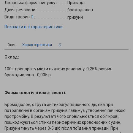
Лікарська форма випуску
:
Принада
Діючі речовини
:
бромадіолон
Види тварин
:
гризуни
Показати всі характеристики
Опис
Характеристики
Склад:
100 г препарату містить діючу речовину: 0,25% розчин
бромадиолона - 0,005 р.
Фармакологічні властивості:
Бромадіолон, отрута антикоагуляционного дії, яка при
потраплянні в організм гризунів гальмує утворення печінкою
протромбіну. В результаті чого сповільнюється обіг крові,
пошкоджуються стінки периферичних кровоносних судин.
Гризуни гинуть через 3-5 діб після поїдання принади. При