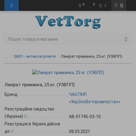
0
0
: 0
...
QB01 - антикоагулянти
Ланірат приманка, 25 кг. (УЗВПП)
Ланірат приманка, 25 кг. (УЗВПП)
Бренд:
ЧАО ПНП
«УкрЗооВетпромпостач»
Реєстраційне свідоцтво
(Україна)
:
АВ-01745-03-10
Реєстрація в Україні дійсна
до
:
08.03.2021