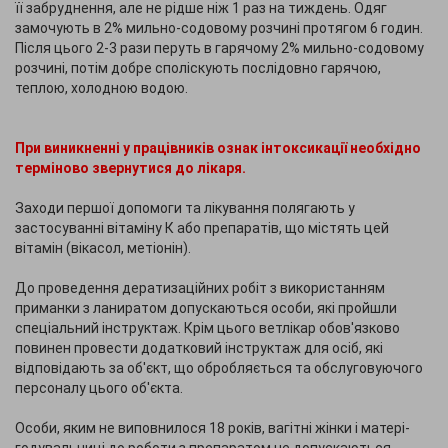
її забруднення, але не рідше ніж 1 раз на тиждень. Одяг
замочують в 2% мильно-содовому розчині протягом 6 годин.
Після цього 2-3 рази перуть в гарячому 2% мильно-содовому
розчині, потім добре споліскують послідовно гарячою,
теплою, холодною водою.
При виникненні у працівників ознак інтоксикації необхідно
терміново звернутися до лікаря.
Заходи першої допомоги та лікування полягають у
застосуванні вітаміну К або препаратів, що містять цей
вітамін (вікасол, метіонін).
До проведення дератизаційних робіт з використанням
приманки з ланиратом допускаються особи, які пройшли
спеціальний інструктаж. Крім цього ветлікар обов'язково
повинен провести додатковий інструктаж для осіб, які
відповідають за об'єкт, що обробляється та обслуговуючого
персоналу цього об'єкта.
Особи, яким не виповнилося 18 років, вагітні жінки і матері-