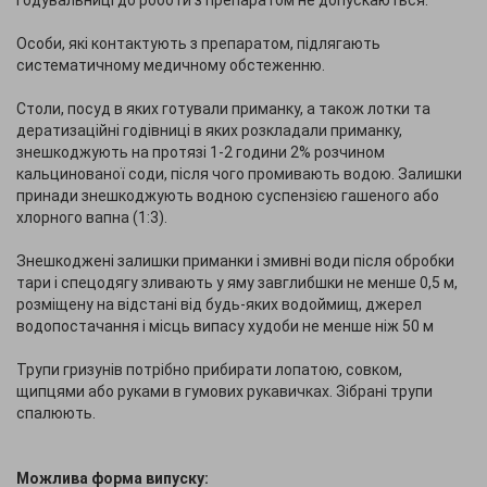
годувальниці до роботи з препаратом не допускаються.
Особи, які контактують з препаратом, підлягають
систематичному медичному обстеженню.
Столи, посуд в яких готували приманку, а також лотки та
дератизаційні годівниці в яких розкладали приманку,
знешкоджують на протязі 1-2 години 2% розчином
кальцинованої соди, після чого промивають водою. Залишки
принади знешкоджують водною суспензією гашеного або
хлорного вапна (1:3).
Знешкоджені залишки приманки і змивні води після обробки
тари і спецодягу зливають у яму завглибшки не менше 0,5 м,
розміщену на відстані від будь-яких водоймищ, джерел
водопостачання і місць випасу худоби не менше ніж 50 м
Трупи гризунів потрібно прибирати лопатою, совком,
щипцями або руками в гумових рукавичках. Зібрані трупи
спалюють.
Можлива форма випуску: