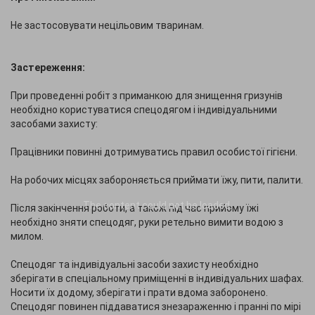
Не застосовувати нецільовим тваринам.
Застереження:
При проведенні робіт з приманкою для знищення гризунів
необхідно користуватися спецодягом і індивідуальними
засобами захисту:
Працівники повинні дотримуватись правил особистої гігієни.
На робочих місцях забороняється приймати їжу, пити, палити.
The content
could not be loaded.
Після закінчення роботи, а також під час прийому їжі
необхідно зняти спецодяг, руки ретельно вимити водою з
милом.
Спецодяг та індивідуальні засоби захисту необхідно
зберігати в спеціальному приміщенні в індивідуальних шафах.
Носити їх додому, зберігати і прати вдома заборонено.
Спецодяг повинен піддаватися знезараженню і пранні по мірі