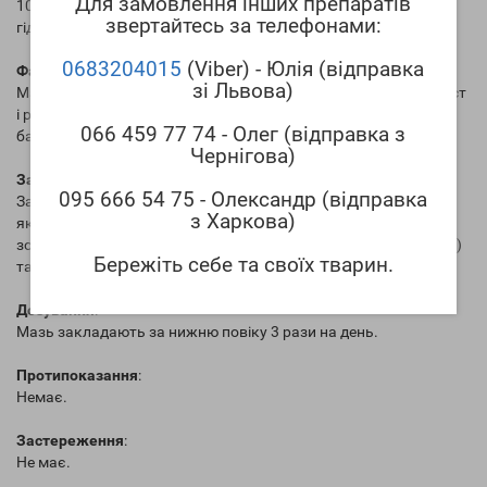
Для замовлення інших препаратів
100 г препарату містить діючу речовину: окситетрацикліну
звертайтесь за телефонами:
гідрохлорид - 1 г.
0683204015
(Viber) - Юлія (відправка
Фармакологічні властивості
:
зі Львова)
Має яскраво виражені бактерицидні властивості. Гальмує ріст
і розвиток багатьох грампозитивних і грамнегативних
066 459 77 74 - Олег (відправка з
бактерій.
Чернігова)
Застосування
:
095 666 54 75 - Олександр (відправка
Застосовують при трахомі (інфекційному захворюванні очей,
з Харкова)
яке може привести до сліпоти), кон'юнктивітах (запаленні
зовнішньої оболонки ока), блефаритах (запаленні країв повік)
Бережіть себе та своїх тварин.
та інших інфекційних захворюваннях очей.
Дозування
:
Мазь закладають за нижню повіку 3 рази на день.
Протипоказання
:
Немає.
Застереження
:
Не має.