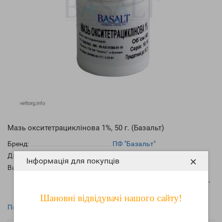
Мазь окситетрациклінова 1%, 50 г. (Базальт)
Бренд:
ПФ "Базальт"
Діючі речовини
:
окситетрациклін
×
Інформація для покупців
Види тварин
:
корови, бики, телята, вівці,
кози, коні, свині, собаки, коти,
кролі, гризуни, хутрові звірі
Шановні відвідувачі нашого сайту!
Показати всі характеристики