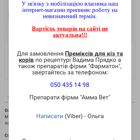
У зв'язку з мобілізацією власника наш
Постачальник:
інтернет-магазин припиняє роботу на
Веттрейд
невизначений термін.
Вартість товарів на сайті не
35.00 грн.
актуальна!!!
Для замовлення
Преміксів для кіз та
-
До кошика
+
корів
по рецептурі Вадима Прядко а
також препаратів фірми "Фарматон",
звертайтесь за телефоном:
050 435 14 98
Препарати фірми "Амма Вет"
Опис
Характеристики
(0)
Опис
:
Написати
(Viber) - Ольга
Мазь жовтого або буро-зеленого кольору зі специфічним
запахом.
Склад
: