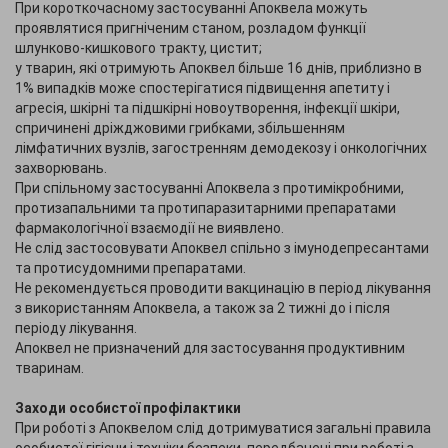
При короткочасному застосуванні Апоквела можуть
проявлятися пригніченим станом, розладом функції
шлунково-кишкового тракту, цистит;
у тварин, які отримують Апоквел більше 16 днів, приблизно в
1% випадків може спостерігатися підвищення апетиту і
агресія, шкірні та підшкірні новоутворення, інфекції шкіри,
спричинені дріжджовими грибками, збільшенням
лімфатичних вузлів, загостренням демодекозу і онкологічних
захворювань.
При спільному застосуванні Апоквела з протимікробними,
протизапальними та протипаразитарними препаратами
фармакологічної взаємодії не виявлено.
Не слід застосовувати Апоквел спільно з імунодепресантами
та протисудомними препаратами.
Не рекомендується проводити вакцинацію в період лікування
з використанням Апоквела, а також за 2 тижні до і після
періоду лікування.
Апоквел не призначений для застосування продуктивним
тваринам.
Заходи особистої профілактики
При роботі з Апоквелом слід дотримуватися загальні правила