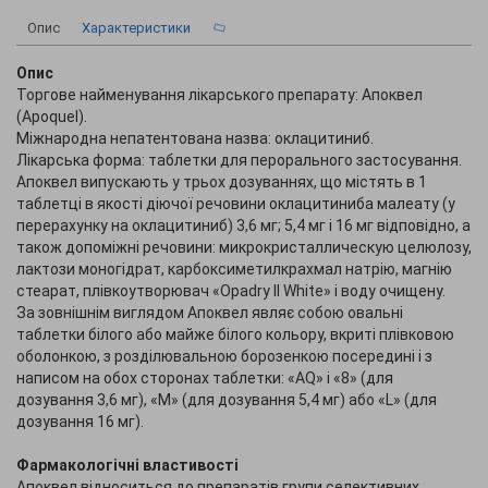
Опис
Характеристики
Опис
Торгове найменування лікарського препарату: Апоквел
(Apoquel).
Міжнародна непатентована назва: оклацитиниб.
Лікарська форма: таблетки для перорального застосування.
Апоквел випускають у трьох дозуваннях, що містять в 1
таблетці в якості діючої речовини оклацитиниба малеату (у
перерахунку на оклацитиниб) 3,6 мг; 5,4 мг і 16 мг відповідно, а
також допоміжні речовини: микрокристаллическую целюлозу,
лактози моногідрат, карбоксиметилкрахмал натрію, магнію
стеарат, плівкоутворювач «Opadry II White» і воду очищену.
За зовнішнім виглядом Апоквел являє собою овальні
таблетки білого або майже білого кольору, вкриті плівковою
оболонкою, з розділювальною борозенкою посередині і з
написом на обох сторонах таблетки: «AQ» і «8» (для
дозування 3,6 мг), «М» (для дозування 5,4 мг) або «L» (для
дозування 16 мг).
Фармакологічні властивості
Апоквел відноситься до препаратів групи селективних