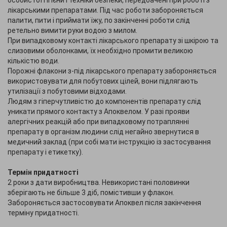
особистої гігієни і техніки безпеки, передбачені при роботі з
лікарськими препаратами. Під час роботи забороняється
палити, пити і приймати їжу, по закінченні роботи слід
ретельно вимити руки водою з милом.
При випадковому контакті лікарського препарату зі шкірою та
слизовими оболонками, їх необхідно промити великою
кількістю води.
Порожні флакони з-під лікарського препарату забороняється
використовувати для побутових цілей, вони підлягають
утилізації з побутовими відходами.
Людям з гіперчутливістю до компонентів препарату слід
уникати прямого контакту з Апоквелом. У разі прояви
алергічних реакцій або при випадковому потраплянні
препарату в організм людини слід негайно звернутися в
медичний заклад (при собі мати інструкцію із застосування
препарату і етикетку).
Термін придатності
2 роки з дати виробництва. Невикористані половинки
зберігають не більше 3 діб, помістивши у флакон.
Забороняється застосовувати Апоквел після закінчення
терміну придатності.