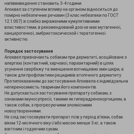
напіввиведення становить 3-4 години.
Апоквел за ступенем впливу на організм відноситься до
помірно небезпечних речовин (3 клас небезпеки по ГОСТ
12.1.007) зі слабко вираженими кумулятивними
властивостями, в рекомендованій дозі не має мутагенної,
канцерогенної, эмбриотоксической і тератогенної
активністю.
Порядок застосування
Апоквел призначають собакам при дерматиті, асоційоване з
алергією (контактний, харчової, паразитарний) в цілях
усунення свербежу та зменшення вогнищевих змін шкіри, а
також для профілактики рецидивів атопічного дерматиту.
Протипоказанням до застосування Апоквела є індивідуальна
непереносимість тваринам його компонентів.
Не допускається застосування препарату собакам, з
ознаками імуносупресії, такими як гиперадренокортицизм, а
також собак, з прогресуючими злоякісними
новоутвореннями.
Не слід застосовувати препарат псів у період в'язки, собак
віком 12-місячного віку і/або масою менше 3 кг, а також
вагітним і годуючим сукам.