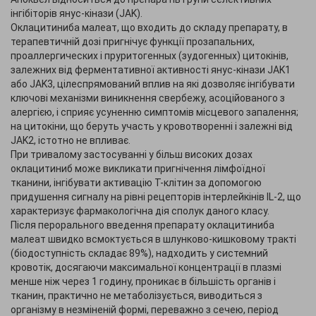
інгібіторів янус-кінази (JAK).
Оклацитиниба малеат, що входить до складу препарату, в
терапевтичній дозі пригнічує функції прозапальних,
проаллергических і пруритогенных (зудогенных) цитокінів,
залежних від ферментативної активності янус-кінази JAK1
або JAK3, цілеспрямований вплив на які дозволяє інгібувати
ключові механізми виникнення свербежу, асоційованого з
алергією, і сприяє усуненню симптомів місцевого запалення;
на цитокіни, що беруть участь у кровотворенні і залежні від
JAK2, істотно не впливає.
При тривалому застосуванні у більш високих дозах
оклацитиниб може викликати пригнічення лімфоїдної
тканини, інгібувати активацію Т-клітин за допомогою
придушення сигналу на рівні рецепторів інтерлейкінів IL-2, що
характеризує фармакологічна дія сполук даного класу.
Після перорального введення препарату оклацитиниба
малеат швидко всмоктується в шлунково-кишковому тракті
(біодоступність складає 89%), надходить у системний
кровотік, досягаючи максимальної концентрації в плазмі
менше ніж через 1 годину, проникає в більшість органів і
тканин, практично не метаболізується, виводиться з
організму в незміненій формі, переважно з сечею, період