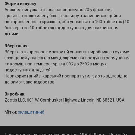
Форма випуску
Апоквел випускають розфасованим по 20 у флакони з
щільного поліетилену білого кольору з завинчивающейся
поліпропіленовою кришкою, або упаковка по 100 таблеток (10
блістерів по 10 таблеток) недоступною для відкривання
дітьми.
Зберігання:
Зберігають препарат у закритій упаковці виробника, в сухому,
захищеному від світла місці, окремо від продуктів харчування
та кормів, при температурі від 0°С до 25°С в місцях,
недоступних для дітей.
Невикористаний лікарський препарат утилізують відповідно
до вимог законодавства.
Виробник
Zoetis LLC, 601 W. Cornhusker Highway, Lincoln, NE 68521, USA
Мітки:
оклацитиниб
Презентація для інвесторів додатку All Vet Pharm
Про сайт