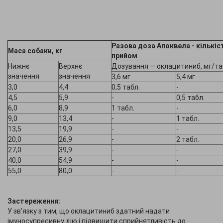
Разова доза Апоквела - кількіс
Маса собаки, кг
прийом
Нижнє
Верхнє
Дозування — оклацитиниб, мг/та
значення
значення
3,6 мг
5,4 мг
3,0
4,4
0,5 табл.
-
4,5
5,9
-
0,5 табл.
6,0
8,9
1 табл.
-
9,0
13,4
-
1 табл.
13,5
19,9
-
-
20,0
26,9
-
2 табл.
27,0
39,9
-
-
40,0
54,9
-
-
55,0
80,0
-
-
Застереження:
У зв'язку з тим, що оклацитиниб здатний надати
імуносупресивну дію і підвищити сприйнятливість до