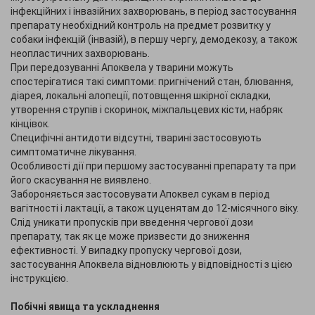
інфекційних і інвазійних захворювань, в період застосування
препарату необхідний контроль на предмет розвитку у
собаки інфекцій (інвазій), в першу чергу, демодекозу, а також
неопластичних захворювань.
При передозуванні Апоквела у тварини можуть
спостерігатися такі симптоми: пригнічений стан, блювання,
діарея, локальні алопеції, потовщення шкірної складки,
утворення струпів і скоринок, міжпальцевих кісти, набряк
кінцівок.
Специфічні антидоти відсутні, тварині застосовують
симптоматичне лікування.
Особливості дії при першому застосуванні препарату та при
його скасування не виявлено.
Забороняється застосовувати Апоквел сукам в період
вагітності і лактації, а також цуценятам до 12-місячного віку.
Слід уникати пропусків при введення чергової дози
препарату, так як це може призвести до зниження
ефективності. У випадку пропуску чергової дози,
застосування Апоквела відновлюють у відповідності з цією
інструкцією.
Побічні явища та ускладнення