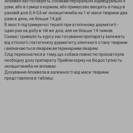
Апоквел застосовують собакам перорально індивідуально з
руки, або в суміші з кормом, або примусово вводять в пащу в
разовій дозі 0,4-0,6 мг оклацитиниба на 1 кг маси тварини два
рази в день, не більше 14 діб.
В якості підтримуючої терапії при атопічному дерматиті -
один раз на добу в тій же дозі, але не більше 14 тижнів.
Схема і тривалість курсу застосування препарату залежать
від етіології і патогенезу дерматиту, клінічного стану тварини
і визначаються лікарем ветеринарним лікарем.
Слід переконатися в тому, що собака повністю проковтнула
необхідну дозу препарату. Прийом корму на біодоступність
оклацитиниба не впливає.
Дозування Апоквела в залежності від маси тварини
представлена в таблиці: