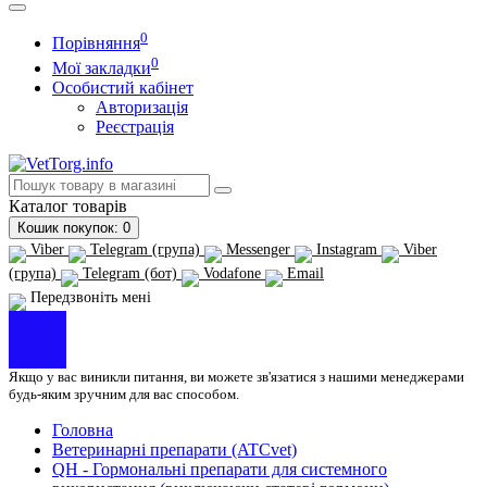
0
Порівняння
0
Мої закладки
Особистий кабінет
Авторизація
Реєстрація
Каталог
товарів
Кошик
покупок
: 0
Viber
Telegram (група)
Messenger
Instagram
Viber
(група)
Telegram (бот)
Vodafone
Email
Передзвоніть мені
Якщо у вас виникли питання, ви можете зв'язатися з нашими менеджерами
будь-яким зручним для вас способом.
Головна
Ветеринарні препарати (ATCvet)
QH - Гормональні препарати для системного