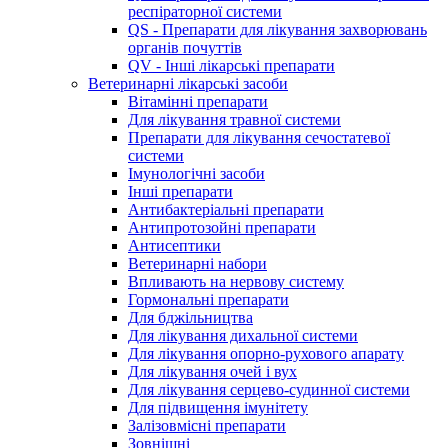
респіраторної системи
QS - Препарати для лікування захворювань
органів почуттів
QV - Інші лікарські препарати
Ветеринарні лікарські засоби
Вітамінні препарати
Для лікування травної системи
Препарати для лікування сечостатевої
системи
Імунологічні засоби
Інші препарати
Антибактеріальні препарати
Антипротозойні препарати
Антисептики
Ветеринарні набори
Впливають на нервову систему
Гормональні препарати
Для бджільництва
Для лікування дихальної системи
Для лікування опорно-рухового апарату
Для лікування очей і вух
Для лікування серцево-судинної системи
Для підвищення імунітету
Залізовмісні препарати
Зовнішні