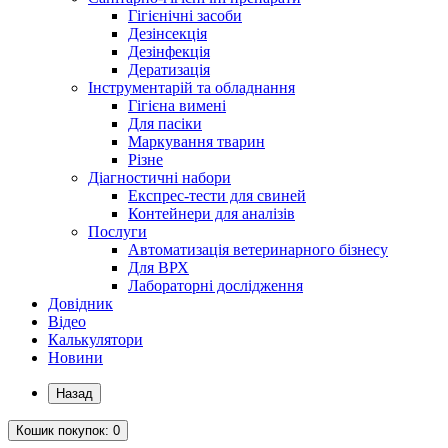
Гігієнічні засоби
Дезінсекція
Дезінфекція
Дератизація
Інструментарій та обладнання
Гігієна вимені
Для пасіки
Маркування тварин
Різне
Діагностичні набори
Експрес-тести для свиней
Контейнери для аналізів
Послуги
Автоматизація ветеринарного бізнесу
Для ВРХ
Лабораторні дослідження
Довідник
Відео
Калькулятори
Новини
Назад
Кошик
покупок
: 0