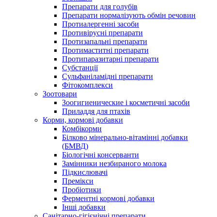
Препарати для голубів
Препарати нормалізують обмін речовин
Протиалергенні засоби
Противірусні препарати
Протизапальні препарати
Протимаститні препарати
Протипаразитарні препарати
Субстанції
Сульфаніламідні препарати
Фітокомплекси
Зоотовари
Зоогигиенические і косметичні засоби
Приладдя для птахів
Корми, кормові добавки
Комбікорми
Білково мінерально-вітамінні добавки
(БМВД)
Біологічні консерванти
Замінники незбираного молока
Підкислювачі
Премікси
Пробіотики
Ферментні кормові добавки
Інші добавки
Санітарно-гігієнічні препарати