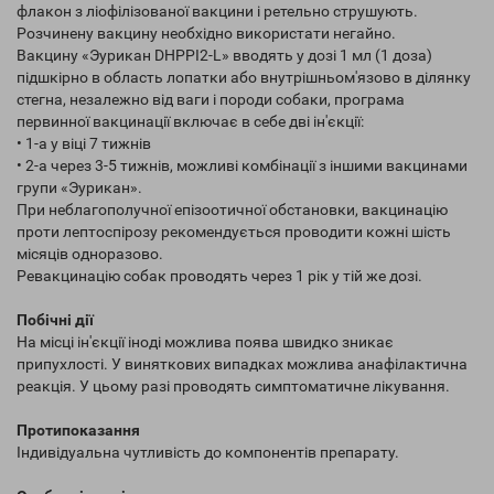
флакон з ліофілізованої вакцини і ретельно струшують.
Розчинену вакцину необхідно використати негайно.
Вакцину «Эурикан DHPPI2-L» вводять у дозі 1 мл (1 доза)
підшкірно в область лопатки або внутрішньом'язово в ділянку
стегна, незалежно від ваги і породи собаки, програма
первинної вакцинації включає в себе дві ін'єкції:
• 1-а у віці 7 тижнів
• 2-а через 3-5 тижнів, можливі комбінації з іншими вакцинами
групи «Эурикан».
При неблагополучної епізоотичної обстановки, вакцинацію
проти лептоспірозу рекомендується проводити кожні шість
місяців одноразово.
Ревакцинацію собак проводять через 1 рік у тій же дозі.
Побічні дії
На місці ін'єкції іноді можлива поява швидко зникає
припухлості. У виняткових випадках можлива анафілактична
реакція. У цьому разі проводять симптоматичне лікування.
Протипоказання
Індивідуальна чутливість до компонентів препарату.