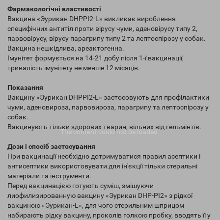
Фармакологічні властивості
Вакцина «Эурикан DHPPI2-L» викликає вироблення
специфічних антитіл проти вірусу чуми, аденовірусу типу 2,
парвовірусу, вірусу парагрипу типу 2 та лептоспірозу у собак.
Вакцина нешкідлива, ареактогенна.
Імунітет формується на 14-21 добу після 1-ї вакцинації,
тривалість імунітету не менше 12 місяців.
Показання
Вакцину «Эурикан DHPPI2-L» застосовують для профілактики
чуми, аденовироза, парвовироза, парагрипу та лептоспірозу у
собак.
Вакцинують тільки здорових тварин, вільних від гельмінтів.
The content
could not be loaded.
Дози і спосіб застосування
При вакцинації необхідно дотримуватися правил асептики і
антисептики використовувати для ін'єкції тільки стерильні
матеріали та інструменти.
Перед вакцинацією готують суміш, змішуючи
лиофилизированную вакцину «Эурикан DHP-PI2» з рідкої
вакциною «Эурикан-L», для чого стерильним шприцом
набирають рідку вакцину, проколів голкою пробку, вводять її у