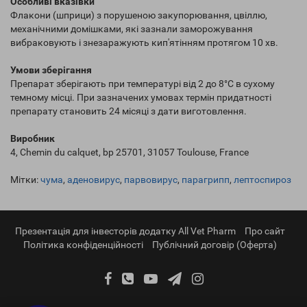
Особливі вказівки
Флакони (шприци) з порушеною закупорювання, цвіллю,
механічними домішками, які зазнали заморожування
вибраковують і знезаражують кип'ятінням протягом 10 хв.
Умови зберігання
Препарат зберігають при температурі від 2 до 8°С в сухому
темному місці. При зазначених умовах термін придатності
препарату становить 24 місяці з дати виготовлення.
Виробник
4, Chemin du calquet, bp 25701, 31057 Toulouse, France
Мітки:
чума
,
аденовирус
,
парвовирус
,
парагрипп
,
лептоспироз
Презентація для інвесторів додатку All Vet Pharm
Про сайт
Політика конфіденційності
Публічний договір (Оферта)