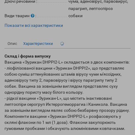
Діючі речовини
:
чума, аденовірус, парвовирус,
парагрип, лептоспіроз
Види тварин
:
собаки
Показати всі характеристики
Опис
Характеристики
Склад і форма випуску
Вакцина «Эурикан DHPPI2-L» складається з двох компонентів:
- ліофілізованої вакцини «Эурикан DHPPI2», що представляє
собою суміш аттенуйованих штамів вірусу чуми м'ясоїдних,
аденовірусу типу 2, парвовірусу і вірусу парагрипу типу 2
собак. Вакцина за зовнішнім виглядом представляє суху
однорідну пористу масу білого кольору.
- рідкої вакцини «Эурикан-L», що містить інактивовані
лептоспіри серогруп Иктеррогеморрагиа і Каникола. Вакцина
за зовнішнім виглядом являє собою безбарвну прозору рідину.
Компоненти вакцини «Эурикан DHPPI2-L» розфасовують у
скляні флакони по 1 мл (1 доза). Флакони закупорюють
гумовими пробками і обкачують алюмінієвими ковпачками.