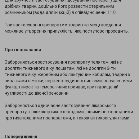
Для зручності застосування і дозування препарату для
дрібних тварин, доцільно його розвести стерильним
розчинником (вода для ін'єкцій) в співвідношенні 1:10.
При застосуванні препарату у тварин на місці введення
можливе утворення припухлість, яка поступово проходить.
Протипоказання
Забороняється застосування препарату телятам, які не
досягли тижневого віку, лошатам, які не досягли 6-ти
тижневого віку, жеребним або лактуючим кобилам, тварин з
виразками печінки, серцево-судинної системи, порушеннями
функції нирок та геморагічних проявах, при підвищеній
чутливості до діючої речовини.
Забороняється одночасне застосування лікарського
препарату з глюкокортикостероїдами, іншими нестероїдними
протизапальними препаратами, а також антикоагулянтами.
Попередження