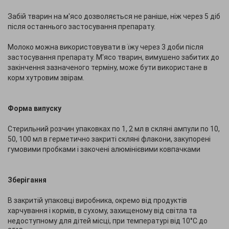
Забій тварин на м'ясо дозволяється не раніше, ніж через 5 діб
після останнього застосування препарату.
Молоко можна використовувати в їжу через 3 доби після
застосування препарату. М'ясо тварин, вимушено забитих до
закінчення зазначеного терміну, може бути використане в
корм хутровим звірам.
Форма випуску
Стерильний розчин упаковках по 1, 2 мл в скляні ампули по 10,
50, 100 мл в герметично закриті скляні флакони, закупорені
гумовими пробками і закочені алюмінієвими ковпачками
Зберігання
В закритій упаковці виробника, окремо від продуктів
харчування і кормів, в сухому, захищеному від світла та
недоступному для дітей місці, при температурі від 10°C до