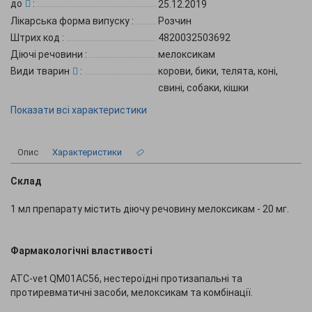
до
:
25.12.2019
Лікарська форма випуску
:
Розчин
Штрих код
:
4820032503692
Діючі речовини
:
мелоксикам
Види тварин
:
корови, бики, телята, коні,
свині, собаки, кішки
Показати всі характеристики
Опис
Характеристики
Склад
1 мл препарату містить діючу речовину мелоксикам - 20 мг.
Фармакологічні властивості
ATC-vet QM01AC56, нестероїдні протизапальні та
протиревматичні засоби, мелоксикам та комбінації.