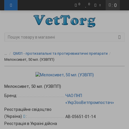
0
0
: 0
...
QM01 - протизапальні та протиревматичні препарати
Мелоксивет, 50 мл. (УЗВПП)
Мелоксивет, 50 мл. (УЗВПП)
Бренд:
ЧАО ПНП
«УкрЗооВетпромпостач»
Реєстраційне свідоцтво
(Україна)
:
АВ-05651-01-14
Реєстрація в Україні дійсна