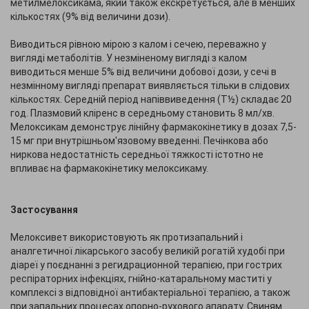
метилмелоксикама, який також екскретується, але в менших
кількостях (9% від величини дози).
Виводиться рівною мірою з калом і сечею, переважно у
вигляді метаболітів. У незміненому вигляді з калом
виводиться менше 5% від величини добової дози, у сечі в
незмінному вигляді препарат виявляється тільки в слідових
кількостях. Середній період напіввиведення (Т½) складає 20
год. Плазмовий кліренс в середньому становить 8 мл/хв.
Мелоксикам демонструє лінійну фармакокінетику в дозах 7,5-
15 мг при внутрішньом'язовому введенні. Печінкова або
ниркова недостатність середньої тяжкості істотно не
впливає на фармакокінетику мелоксикаму.
Застосування
Мелоксивет використовують як протизапальний і
аналгетичної лікарського засобу великій рогатій худобі при
діареї у поєднанні з регидрационной терапією, при гострих
респіраторних інфекціях, гнійно-катаральному маститі у
комплексі з відповідної антибактеріальної терапією, а також
при запальних процесах опорно-рухового апарату. Свиням