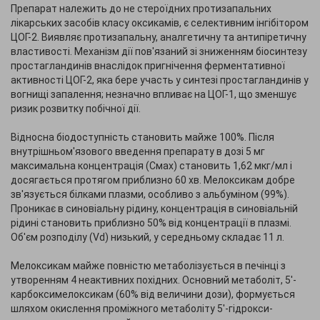
Препарат належить до не стероїдних протизапальних
лікарських засобів класу оксикамів, є селективним інгібітором
ЦОГ-2. Виявляє протизапальну, аналгетичну та антипіретичну
властивості. Механізм дії пов'язаний зі зниженням біосинтезу
простагландинів внаслідок пригнічення ферментативної
активності ЦОГ-2, яка бере участь у синтезі простагландинів у
вогнищі запалення; незначно впливає на ЦОГ-1, що зменшує
ризик розвитку побічної дії.
Відносна біодоступність становить майже 100%. Після
внутрішньом'язового введення препарату в дозі 5 мг
максимальна концентрація (Смах) становить 1,62 мкг/мл і
досягається протягом приблизно 60 хв. Мелоксикам добре
зв'язується білками плазми, особливо з альбуміном (99%).
Проникає в синовіальну рідину, концентрація в синовіальній
рідині становить приблизно 50% від концентрації в плазмі.
Об'єм розподілу (Vd) низький, у середньому складає 11 л.
Мелоксикам майже повністю метаболізується в печінці з
утворенням 4 неактивних похідних. Основний метаболіт, 5'-
карбоксимелоксикам (60% від величини дози), формується
шляхом окислення проміжного метаболіту 5'-гідрокси-