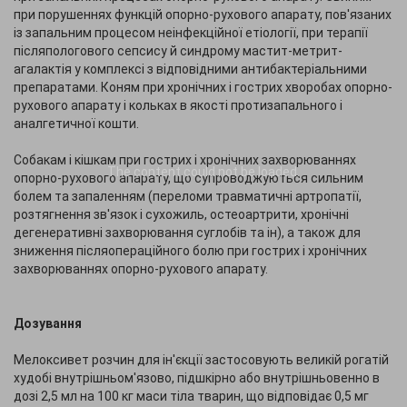
при порушеннях функцій опорно-рухового апарату, пов'язаних
із запальним процесом неінфекційної етіології, при терапії
післяпологового сепсису й синдрому мастит-метрит-
агалактія у комплексі з відповідними антибактеріальними
препаратами. Коням при хронічних і гострих хворобах опорно-
рухового апарату і кольках в якості протизапального і
аналгетичної кошти.
Собакам і кішкам при гострих і хронічних захворюваннях
The content
could not be loaded.
опорно-рухового апарату, що супроводжуються сильним
болем та запаленням (переломи травматичні артропатії,
розтягнення зв'язок і сухожиль, остеоартрити, хронічні
дегенеративні захворювання суглобів та ін), а також для
зниження післяопераційного болю при гострих і хронічних
захворюваннях опорно-рухового апарату.
Дозування
Мелоксивет розчин для ін'єкції застосовують великій рогатій
худобі внутрішньом'язово, підшкірно або внутрішньовенно в
дозі 2,5 мл на 100 кг маси тіла тварин, що відповідає 0,5 мг