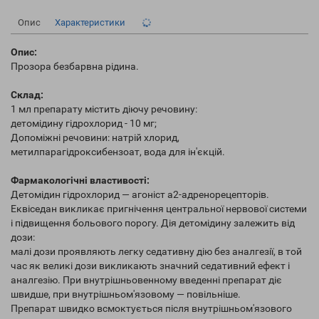
Опис
Характеристики
Опис:
Прозора безбарвна рідина.
Склад:
1 мл препарату містить діючу речовину:
детомідину гідрохлорид - 10 мг;
Допоміжні речовини: натрій хлорид,
метилпарагідроксибензоат, вода для ін'єкцій.
Фармакологічні властивості:
Детомідин гідрохлорид — агоніст а2-адренорецепторів.
Еквіседан викликає пригнічення центральної нервової системи
і підвищення больового порогу. Дія детомідину залежить від
дози:
малі дози проявляють легку седативну дію без аналгезії, в той
час як великі дози викликають значний седативний ефект і
аналгезію. При внутрішньовенному введенні препарат діє
швидше, при внутрішньом'язовому — повільніше.
Препарат швидко всмоктується після внутрішньом'язового