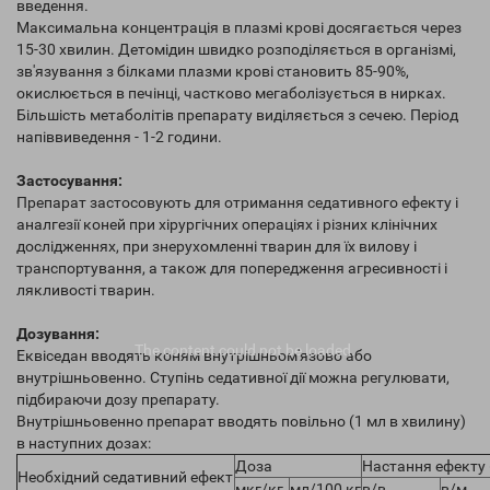
введення.
Максимальна концентрація в плазмі крові досягається через
15-30 хвилин. Детомідин швидко розподіляється в організмі,
зв'язування з білками плазми крові становить 85-90%,
окислюється в печінці, частково мегаболізується в нирках.
Більшість метаболітів препарату виділяється з сечею. Період
напіввиведення - 1-2 години.
Застосування:
Препарат застосовують для отримання седативного ефекту і
аналгезії коней при хірургічних операціях і різних клінічних
дослідженнях, при знерухомленні тварин для їх вилову і
транспортування, а також для попередження агресивності і
лякливості тварин.
Дозування:
The content
could not be loaded.
Еквіседан вводять коням внутрішньом'язово або
внутрішньовенно. Ступінь седативної дії можна регулювати,
підбираючи дозу препарату.
Внутрішньовенно препарат вводять повільно (1 мл в хвилину)
в наступних дозах:
Доза
Настання ефекту (
Необхідний седативний ефект
мкг/кг
мл/100 кг
в/в
в/м