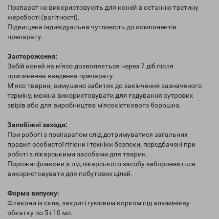
Препарат не використовують для коней в останню третину
жеребості (вагітності).
Підвищена індивідуальна чутливість до компонентів
препарату.
Застереження:
Забій коней на м'ясо дозволяється через 7 діб після
припинення введення препарату.
М’ясо тварин, вимушено забитих до закінчення зазначеного
терміну, можна використовувати для годування хутрових
звірів або для виробництва м'ясокісткового борошна.
Запобіжні заходи:
При роботі з препаратом слід дотримуватися загальних
правил особистої гігієни і техніки безпеки, передбачені при
роботі з лікарськими засобами для тварин.
Порожні флакони з-під лікарського засобу забороняється
використовувати для побутових цілей.
Форма випуску:
Флакони із скла, закриті гумовим корком під алюмінієву
обкатку по 5 і 10 мл.