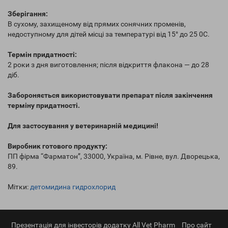
Зберігання:
В сухому, захищеному від прямих сонячних променів,
недоступному для дітей місці за температурі від 15° до 25 0С.
Термін придатності:
2 роки з дня виготовлення; після відкриття флакона — до 28
діб.
Забороняється використовувати препарат після закінчення
терміну придатності.
Для застосування у ветеринарній медицині!
Виробник готового продукту:
ПП фірма “Фарматон”, 33000, Україна, м. Рівне, вул. Дворецька,
89.
Мітки:
детомидина гидрохлорид
Презентація для інвесторів додатку All Vet Pharm
Про сайт