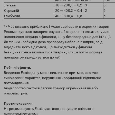
Легкий
10 — 20
0,1 — 0,2
3
5
Середній
20 — 40
0,2 — 0,4
2
5
Глибокий
40 — 80
0,4 — 0,8
1
5
* - Час вказано приблизно і може варіювати в окремих тварин
Рекомендується використовувати 2 стерильні голки: одну для
наповнення шприца з флакона, іншу безпосередньо для ін'єкції.
Як тільки необхідна доза препарату набрана в шприц, слід
від'єднати його від голки, що знаходиться у флаконі.
Ін'єкційна голка вколюється тварині, і лише потім шприц з
препаратом приєднується до неї.
Побічні ефекти:
Введення Еквіседану може викликати аритмію, яка має
тимчасовий характер, порушення координації, підвищене
потовиділення.
Іноді спостерігається легкий тремор окремих м'язів або
м'язових груп.
Протипоказання:
Не рекомендують Еквіседан застосовувати спільно з
симпатоміметиками.