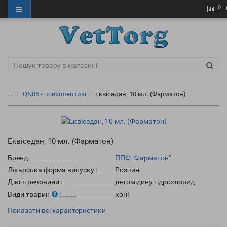
0
...
QN05 - психолептикі
Еквіседан, 10 мл. (Фарматон)
Еквіседан, 10 мл. (Фарматон)
Бренд:
ППФ "Фарматон"
Лікарська форма випуску
:
Розчин
Діючі речовини
:
детомідину гідрохлорид
Види тварин
:
коні
Показати всі характеристики