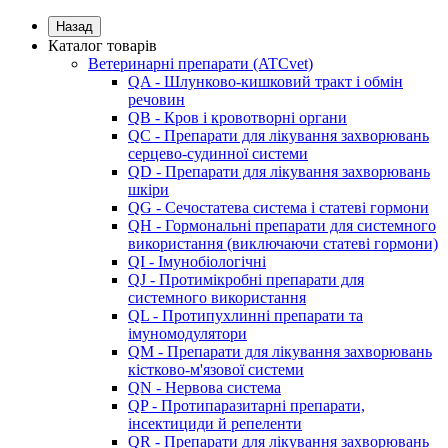
Назад
Каталог товарів
Ветеринарні препарати (ATCvet)
QA - Шлунково-кишковий тракт і обмін
речовин
QB - Кров і кровотворні органи
QC - Препарати для лікування захворювань
серцево-судинної системи
QD - Препарати для лікування захворювань
шкіри
QG - Сечостатева система і статеві гормони
QH - Гормональні препарати для системного
використання (виключаючи статеві гормони)
QI - Імунобіологічні
QJ - Протимікробні препарати для
системного використання
QL - Протипухлинні препарати та
імуномодулятори
QM - Препарати для лікування захворювань
кістково-м'язової системи
QN - Нервова система
QP - Протипаразитарні препарати,
інсектициди й репеленти
QR - Препарати для лікування захворювань