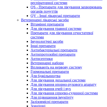
респіраторної системи
QS - Препарати для лікування захворювань
органів почуттів
QV - Інші лікарські препарати
Ветеринарні лікарські засоби
Вітамінні препарати
Для лікування травної системи
Препарати для лікування сечостатевої
системи
Імунологічні засоби
Інші препарати
Антибактеріальні препарати
Антипротозойні препарати
Антисептики
Ветеринарні набори
Впливають на нервову систему
Гормональні препарати
Для бджільництва
Для лікування дихальної системи
Для лікування опорно-рухового апарату
Для лікування очей і вух
Для лікування серцево-судинної системи
Для підвищення імунітету
Залізовмісні препарати
Зовнішні