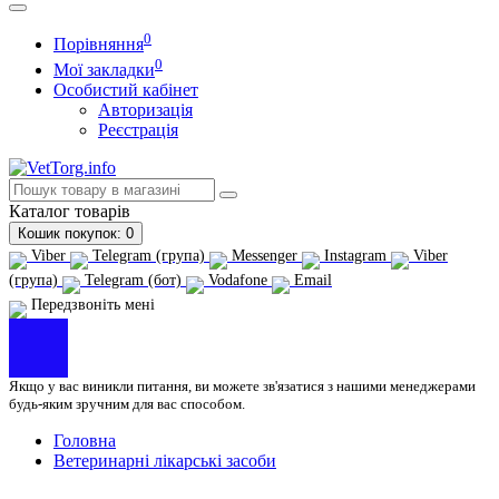
0
Порівняння
0
Мої закладки
Особистий кабінет
Авторизація
Реєстрація
Каталог
товарів
Кошик
покупок
: 0
Viber
Telegram (група)
Messenger
Instagram
Viber
(група)
Telegram (бот)
Vodafone
Email
Передзвоніть мені
Якщо у вас виникли питання, ви можете зв'язатися з нашими менеджерами
будь-яким зручним для вас способом.
Головна
Ветеринарні лікарські засоби