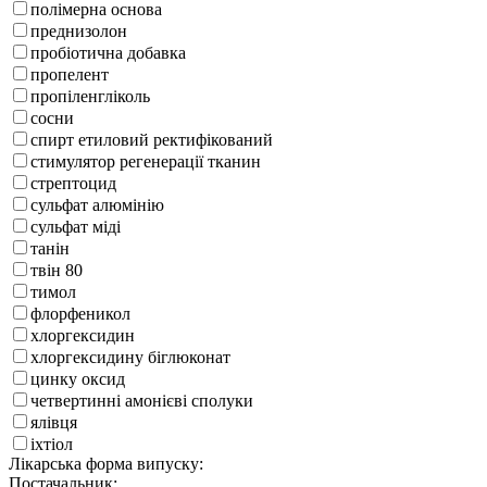
полімерна основа
преднизолон
пробіотична добавка
пропелент
пропіленгліколь
сосни
спирт етиловий ректифікований
стимулятор регенерації тканин
стрептоцид
сульфат алюмінію
сульфат міді
танін
твін 80
тимол
флорфеникол
хлоргексидин
хлоргексидину біглюконат
цинку оксид
четвертинні амонієві сполуки
ялівця
іхтіол
Лікарська форма випуску:
Постачальник: