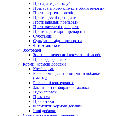
Препарати для голубів
Препарати нормалізують обмін речовин
Протиалергенні засоби
Противірусні препарати
Протизапальні препарати
Протимаститні препарати
Протипаразитарні препарати
Субстанції
Сульфаніламідні препарати
Фітокомплекси
Зоотовари
Зоогигиенические і косметичні засоби
Приладдя для птахів
Корми, кормові добавки
Комбікорми
Білково мінерально-вітамінні добавки
(БМВД)
Біологічні консерванти
Замінники незбираного молока
Підкислювачі
Премікси
Пробіотики
Ферментні кормові добавки
Інші добавки
Санітарно-гігієнічні препарати