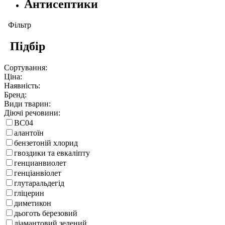
Антисептики
Фільтр
Підбір
Сортування:
Ціна:
Наявність:
Бренд:
Види тварин:
Діючі речовини:
ВС04
алантоїн
бензетоній хлорид
гвоздики та евкаліпту
генцианвиолет
генціанвіолет
глутаральдегід
гліцерин
диметикон
дьоготь березовий
діамантовий зелений