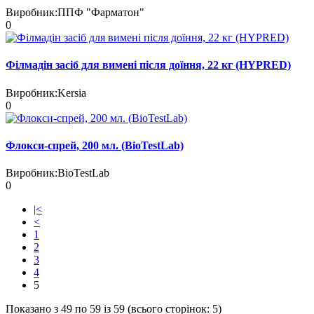
Виробник:
ППФ "Фарматон"
0
Філмадін засіб для вимені після доїння, 22 кг (HYPRED)
Виробник:
Kersia
0
Флокси-спрей, 200 мл. (BioTestLab)
Виробник:
BioTestLab
0
|<
<
1
2
3
4
5
Показано з 49 по 59 із 59 (всього сторінок: 5)