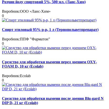
Розчин йоду спиpтовий 5%, 500 мл. (Ланс-Хим)
Виробник:
ООО «Ланс-Хим»
0
Спирт этиловый 95% р-р, 1 л (Тернопольветпрепарат)
Виробник:
ППФ "Фарматон"
0
Средство для обработки вымени перед доением OXY-
FOAM D, 10 кг (Ecolab)
Виробник:
Ecolab
0
Средство для обработки вымени после доения Blu-gard N
DIP D, 21 кг (Ecolab)