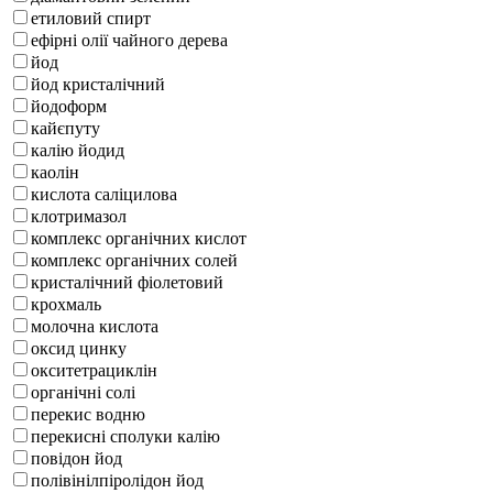
етиловий спирт
ефірні олії чайного дерева
йод
йод кристалічний
йодоформ
кайєпуту
калію йодид
каолін
кислота саліцилова
клотримазол
комплекс органічних кислот
комплекс органічних солей
кристалічний фіолетовий
крохмаль
молочна кислота
оксид цинку
окситетрациклін
органічні солі
перекис водню
перекисні сполуки калію
повідон йод
полівінілпіролідон йод