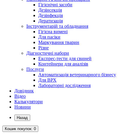
Гігієнічні засоби
Дезінсекція
Дезінфекція
Дератизація
Інструментарій та обладнання
Гігієна вимені
Для пасіки
Маркування тварин
Різне
Діагностичні набори
Експрес-тести для свиней
Контейнери для аналізів
Послуги
Автоматизація ветеринарного бізнесу
Для ВРХ
Лабораторні дослідження
Довідник
Відео
Калькулятори
Новини
Назад
Кошик
покупок
: 0