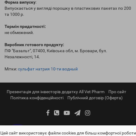
Форма випуску
:
Випускається у вигляді порошку в пластикових пакетах по 200
та 1000 р.
Термін придатності:
не обмежений.
Виробник готового продукту:
ПФ "Базальт", 07400, Київська обл, м. Бровари, бул.
Незалежності, 14.
Мітки:
сульфат натрия 10-ти водный
Презентація для інвесторів додатку All Vet Pharm
Про сайт
Політика конфіденційності
Публічний договір (Оферта)
Цей сайт використовує файли cookies для більш комфортної роботи