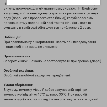
гіпертонічних (10 %) розчинів використовують зовнішньо у
вигляді примочок для лікування ран, виразок і ін. Вивітрену і
висушену, тобто зневоднену (втратила кристаллизационную
воду (порошок з прозорого стає білим)) глауберової сіль
призначають у половинній дозі, так як кількість натрію
сульфату в такій солі збільшується приблизно в 2 рази.
Побічні дії
:
При правильному використанні і навіть при передозуванні
ніяких побічних явищ не виявлено.
Протипоказання
:
Заворот кишок. Бажано не застосовувати при проносі (діареї).
Особливі вказівки
:
Особливі запобіжні заходи не передбачені.
Умови зберігання
:
В сухому, темному місці. У добре закупореній тарі при
температурі від мінус 45ºС до плюс 30ºС. При високій
температурі (в жарку погоду) може розтанути і стати рідкої!