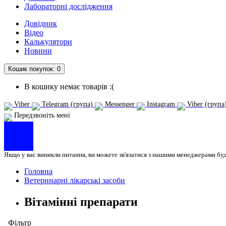
Лабораторні дослідження
Довідник
Відео
Калькулятори
Новини
Кошик
покупок
: 0
В кошику немає товарів :(
Viber
Telegram (група)
Messenger
Instagram
Viber (група
Передзвоніть мені
Якщо у вас виникли питання, ви можете зв'язатися з нашими менеджерами бу
Головна
Ветеринарні лікарські засоби
Вітамінні препарати
Фільтр