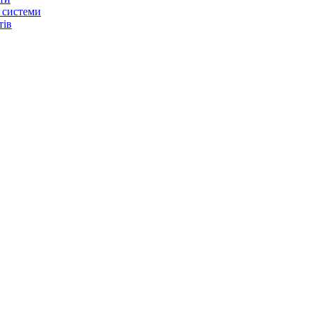
 системи
тів