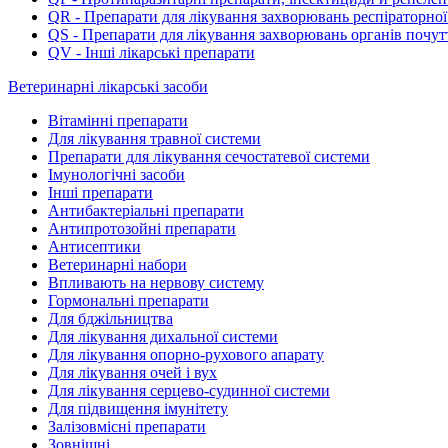
QR - Препарати для лікування захворювань респіраторної
QS - Препарати для лікування захворювань органів почут
QV - Інші лікарські препарати
Ветеринарні лікарські засоби
Вітамінні препарати
Для лікування травної системи
Препарати для лікування сечостатевої системи
Імунологічні засоби
Інші препарати
Антибактеріальні препарати
Антипротозойні препарати
Антисептики
Ветеринарні набори
Впливають на нервову систему
Гормональні препарати
Для бджільництва
Для лікування дихальної системи
Для лікування опорно-рухового апарату
Для лікування очей і вух
Для лікування серцево-судинної системи
Для підвищення імунітету
Залізовмісні препарати
Зовнішні