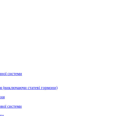
нної системи
я (виключаючи статеві гормони)
ння
ової системи
нти