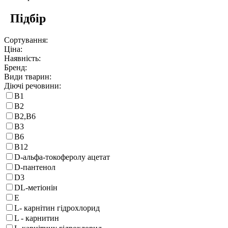
Підбір
Сортування:
Ціна:
Наявність:
Бренд:
Види тварин:
Діючі речовини:
B1
B2
B2,В6
B3
B6
B12
D-альфа-токоферолу ацетат
D-пантенол
D3
DL-метіонін
E
L- карнiтин гідрохлорид
L - карнитин