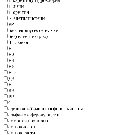
L-карнітину гідрохлорид
L-лізин
L-орнітин
N-ацетилцистеин
PP
Saccharomyces cerevisiae
Se (селеніт натрію)
β–глюкан
В1
В2
В3
В6
В12
Д3
Е
К3
РР
С
адинозин-5’-монофосфорна кислота
альфа-токоферолу ацетат
аммония пропионат
амінокислоти
амінокіслоти