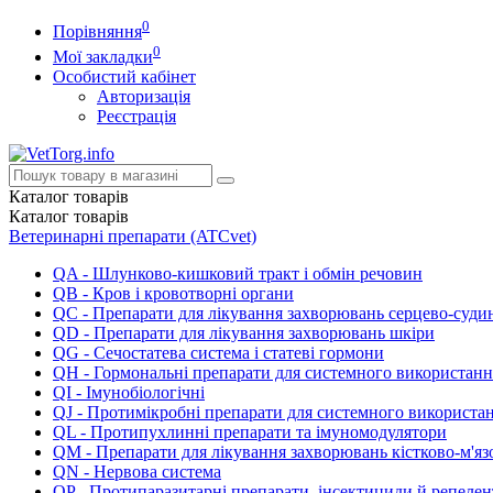
0
Порівняння
0
Мої закладки
Особистий кабінет
Авторизація
Реєстрація
Каталог
товарів
Каталог
товарів
Ветеринарні препарати (ATCvet)
QA - Шлунково-кишковий тракт і обмін речовин
QB - Кров і кровотворні органи
QC - Препарати для лікування захворювань серцево-суди
QD - Препарати для лікування захворювань шкіри
QG - Сечостатева система і статеві гормони
QH - Гормональні препарати для системного використанн
QI - Імунобіологічні
QJ - Протимікробні препарати для системного використа
QL - Протипухлинні препарати та імуномодулятори
QM - Препарати для лікування захворювань кістково-м'яз
QN - Нервова система
QP - Протипаразитарні препарати, інсектициди й репеле