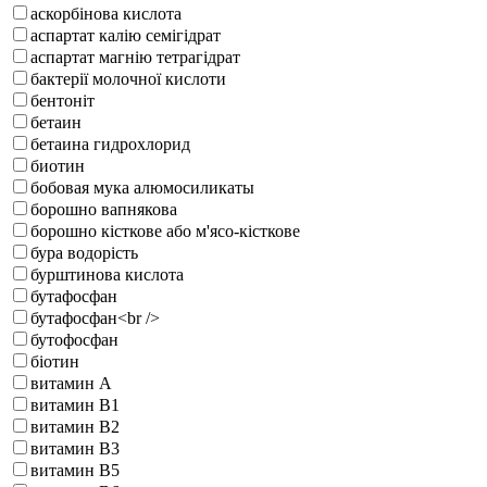
аскорбінова кислота
аспартат калію семігідрат
аспартат магнію тетрагідрат
бактерії молочної кислоти
бентоніт
бетаин
бетаина гидрохлорид
биотин
бобовая мука алюмосиликаты
борошно вапнякова
борошно кісткове або м'ясо-кісткове
бура водорість
бурштинова кислота
бутафосфан
бутафосфан<br />
бутофосфан
біотин
витамин А
витамин В1
витамин В2
витамин В3
витамин В5