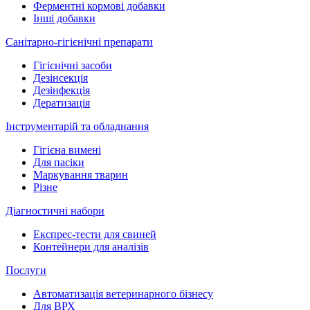
Ферментні кормові добавки
Інші добавки
Санітарно-гігієнічні препарати
Гігієнічні засоби
Дезінсекція
Дезінфекція
Дератизація
Інструментарій та обладнання
Гігієна вимені
Для пасіки
Маркування тварин
Різне
Діагностичні набори
Експрес-тести для свиней
Контейнери для аналізів
Послуги
Автоматизація ветеринарного бізнесу
Для ВРХ