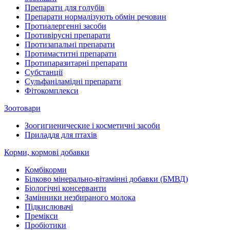
Препарати для голубів
Препарати нормалізують обмін речовин
Протиалергенні засоби
Противірусні препарати
Протизапальні препарати
Протимаститні препарати
Протипаразитарні препарати
Субстанції
Сульфаніламідні препарати
Фітокомплекси
Зоотовари
Зоогигиенические і косметичні засоби
Приладдя для птахів
Корми, кормові добавки
Комбікорми
Білково мінерально-вітамінні добавки (БМВД)
Біологічні консерванти
Замінники незбираного молока
Підкислювачі
Премікси
Пробіотики