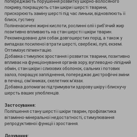
попереджають порушення розвитку шкірно-волосяного
покриву, покращують стан шкіри і шерсті тварини,
прискорюють заміну шерсті під час линьки, відновлюють її
блиск, густину.
Поліненасичені жирні кислоти, рослинні олії і риб'ячий жир
позитивно впливають на стан шерсті і шкіри тварин.
Рекомендовано для собак довгошерстих порід, а також у
випадках посиленої втрати шерсті, свербежі, лупі, екземі.
Оптимізує пігментацію.
Добавка стимулює зростання і розвиток тварини, позитивно
впливає на функціонування органів зору, вуглеводно-ліпідний
обмін, стан шкіри і слизових оболонок, сальних і потових
залоз, покращує запліднення, попереджає дистрофічні зміни
в печінці, сім'яниках, скелетних м'язах.
Добавка допомагає підтримувати здорову шкіру і блискучу
шерсть ваших улюбленців.
Застосування:
Поліпшення стану шерсті і шкіри тварин, профілактика
вітамінно-мінеральної недостатності, стимулювання
репродуктивної функції і зростання.
Дозування: