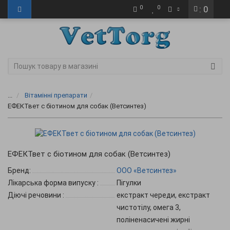
0
0
: 0
...
Вітамінні препарати
ЕФЕКТвет с біотином для собак (Ветсинтез)
ЕФЕКТвет с біотином для собак (Ветсинтез)
Бренд:
ООО «Ветсинтез»
Лікарська форма випуску
:
Пігулки
Діючі речовини
:
екстракт череди, екстракт
чистотілу, омега 3,
поліненасичені жирні