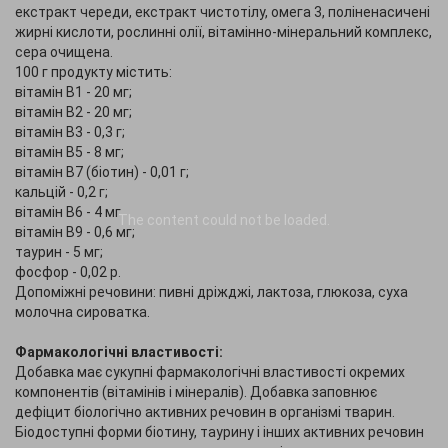
екстракт череди, екстракт чистотілу, омега 3, поліненасичені
жирні кислоти, рослинні олії, вітамінно-мінеральний комплекс,
сера очищена.
100 г продукту містить:
вітамін В1 - 20 мг;
вітамін В2 - 20 мг;
вітамін В3 - 0,3 г;
вітамін В5 - 8 мг;
вітамін В7 (біотин) - 0,01 г;
кальцій - 0,2 г;
вітамін В6 - 4 мг
The content
could not be loaded.
вітамін В9 - 0,6 мг;
таурин - 5 мг;
фосфор - 0,02 р.
Допоміжні речовини: пивні дріжджі, лактоза, глюкоза, суха
молочна сироватка.
Фармакологічні властивості:
Добавка має сукупні фармакологічні властивості окремих
компонентів (вітамінів і мінералів). Добавка заповнює
дефіцит біологічно активних речовин в організмі тварин.
Біодоступні форми біотину, таурину і інших активних речовин