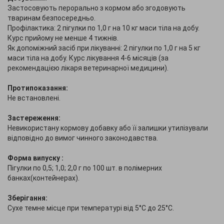
Застосовують перорально з кормом або згодовують
тваринам безпосередньо.
Профілактика: 2 пігулки по 1,0 г на 10 кг маси тіла на добу.
Курс прийому не менше 4 тижнів.
Як допоміжний засіб при лікуванні: 2 пігулки по 1,0 г на 5 кг
маси тіла на добу. Курс лікування 4-6 місяців (за
рекомендацією лікаря ветеринарної медицини).
Протипоказання:
Не встановлені.
Застереження:
Невикористану кормову добавку або її залишки утилізували
відповідно до вимог чинного законодавства.
Форма випуску :
Пігулки по 0,5; 1,0; 2,0 г по 100 шт. в полімерних
банках(контейнерах).
Зберігання:
Сухе темне місце при температурі від 5°С до 25°С.