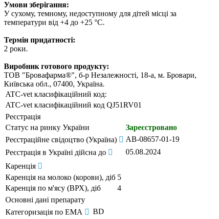
Умови зберігання:
У сухому, темному, недоступному для дітей місці за
температури від +4 до +25 °С.
Термін придатності:
2 роки.
Виробник готового продукту:
ТОВ "Бровафарма®", б-р Незалежності, 18-а, м. Бровари,
Київська обл., 07400, Україна.
ATC-vet класифікаційний код:
ATC-vet класифікаційний код
QJ51RV01
Реєстрація
Статус на ринку України
Зареєстровано
AB-08657-01-19
Реєстраційне свідоцтво (Україна)
05.08.2024
Реєстрація в Україні дійсна до
Каренція
Каренція на молоко (корови), діб
5
Каренція по м'ясу (ВРХ), діб
4
Основні дані препарату
BD
Категоризація по EMA