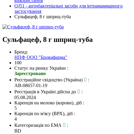
використання
QJ51 - антибактеріальні засоби для інтрамаммарного
застосування
Сульфацеф, 8 г шприц-туба
Сульфацеф, 8 г шприц-туба
Бренд:
НПФ ООО "Бровафарма"
100
Статус на ринку України
:
Зареєстровано
Реєстраційне свідоцтво (Україна)
:
AB-08657-01-19
Реєстрація в Україні дійсна до
:
05.08.2024
Каренція на молоко (корови), діб
:
5
Каренція по м'ясу (ВРХ), діб
:
4
Категоризація по EMA
:
BD