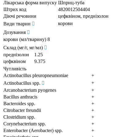
Лікарська форма випуску
Шприц-туба
Штрих код
4820012504404
Діючі речовини
цефквіном, преднізолон
корови
Види тварин
Дозування
корови (мл/тварину)
8
Склад (мг/г, мг/мл)
преднізолон
1.25
цефквіном
9.375
Чутливість
Actinobacillus pleuropneumoniae
+
+
Actinobacillus spp.
Arcanobacterium pyogenes
+
Bacillus anthracis
+
Bacteroides spp.
+
Citrobacter freundii
+
Clostridium spp.
+
Corynebacterium spp.
+
Enterobacter (Aerobacter) spp.
+