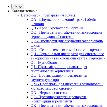
Назад
Каталог товарів
Ветеринарні препарати (ATCvet)
QA - Шлунково-кишковий тракт і обмін
речовин
QB - Кров і кровотворні органи
QC - Препарати для лікування захворювань
серцево-судинної системи
QD - Препарати для лікування захворювань
шкіри
QG - Сечостатева система і статеві гормони
QH - Гормональні препарати для системного
використання (виключаючи статеві гормони)
QI - Імунобіологічні
QJ - Протимікробні препарати для
системного використання
QL - Протипухлинні препарати та
імуномодулятори
QM - Препарати для лікування захворювань
кістково-м'язової системи
QN - Нервова система
QP - Протипаразитарні препарати,
інсектициди й репеленти
QR - Препарати для лікування захворювань