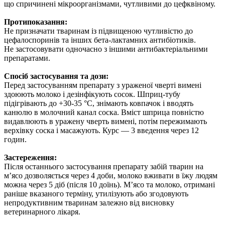
що спричинені мікроорганізмами, чутливими до цефквіному.
Протипоказання:
Не призначати тваринам із підвищеною чутливістю до
цефалоспоринів та інших бета-лактамних антибіотиків.
Не застосовувати одночасно з іншими антибактеріальними
препаратами.
Спосіб застосування та дози:
Перед застосуванням препарату з ураженої чверті вимені
здоюють молоко і дезінфікують сосок. Шприц-тубу
підігрівають до +30-35 °С, знімають ковпачок і вводять
канюлю в молочний канал соска. Вміст шприца повністю
видавлюють в уражену чверть вимені, потім пережимають
верхівку соска і масажують. Курс — 3 введення через 12
годин.
Застереження:
Після останнього застосування препарату забій тварин на
м’ясо дозволяється через 4 доби, молоко вживати в їжу людям
можна через 5 діб (після 10 доїнь). М’ясо та молоко, отримані
раніше вказаного терміну, утилізують або згодовують
непродуктивним тваринам залежно від висновку
ветеринарного лікаря.