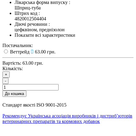
Лікарська форма випуску
:
Шприц-туба
Штрих код
:
4820012504404
Діючі речовини
:
цефквіном, преднізолон
Показати всі характеристики
Постачальник:
Веттрейд
63.00 грн.
Вартість:
63.00 грн.
Кількість:
+
-
До кошика
Стандарт якості ISO 9001-2015
Рекомендує Українська асоціація виробників і дистриб’юторів
ветеринарних препаратів та кормових добавок