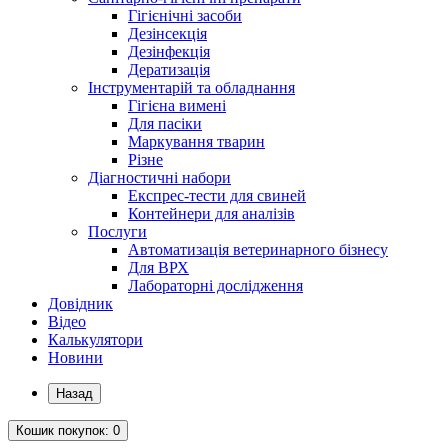
Гігієнічні засоби
Дезінсекція
Дезінфекція
Дератизація
Інструментарій та обладнання
Гігієна вимені
Для пасіки
Маркування тварин
Різне
Діагностичні набори
Експрес-тести для свиней
Контейнери для аналізів
Послуги
Автоматизація ветеринарного бізнесу
Для ВРХ
Лабораторні дослідження
Довідник
Відео
Калькулятори
Новини
Назад
Кошик
покупок
: 0