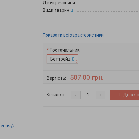
Діючі речовини
:
Види тварин
:
Показати всі характеристики
Постачальник:
Веттрейд
507.00 грн.
Вартість:
-
До ко
Кількість:
+
ження