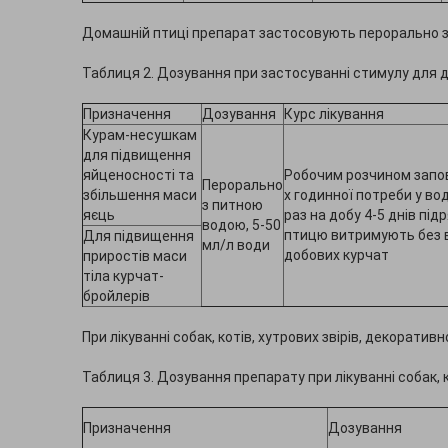
Домашній птиці препарат застосовують перорально 
Таблиця 2. Дозування при застосуванні стимулу для 
Призначення
Дозування
Курс лікування
Курам-несушкам
для підвищення
яйценосності та
Робочим розчином запов
Перорально
збільшення маси
х годинної потреби у во
з питною
яєць
раз на добу 4-5 днів п
водою, 5-50
птицю витримують без в
Для підвищення
мл/л води
добових курчат
приростів маси
тіла курчат-
бройлерів
При лікуванні собак, котів, хутрових звірів, декорати
Таблиця 3. Дозування препарату при лікуванні собак, к
Призначення
Дозування