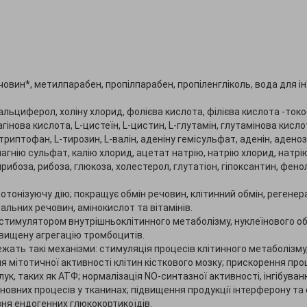
овин*, метилпарабен, пропілпарабен, пропіленгліколь, вода для ін'
кальциферол, холіну хлорид, фолієва кислота, філієва кислота -ток
гінова кислота, L-цистеїн, L-цистин, L-глутамін, глутамінова кислота,
 L-триптофан, L-тирозин, L-валін, аденіну гемісульфат, аденін, адено
 магнію сульфат, калію хлорид, ацетат натрію, натрію хлорид, нат
ирибоза, рибоза, глюкоза, холестерол, глутатіон, гіпоксантин, фенол
тонізуючу дію; покращує обмін речовин, клітинний обмін, регенера
льних речовин, амінокислот та вітамінів.
, стимулятором внутрішньоклітинного метаболізму, нуклеїнового об
ідвищену агрегацію тромбоцитів.
ать такі механізми: стимуляція процесів клітинного метаболізму
ня мітотичної активності клітин кісткового мозку; прискорення пр
ук, таких як АТФ; нормалізація NO-синтазної активності, інгібуван
дновних процесів у тканинах; підвищення продукції інтерферону та
вня ендогенних глюкокортикоїдів.