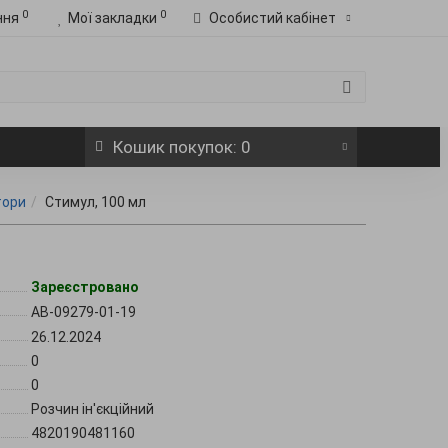
0
0
ння
Мої закладки
Особистий кабінет
Кошик
покупок
: 0
тори
Стимул, 100 мл
Зареєстровано
AB-09279-01-19
26.12.2024
0
0
Розчин ін'єкційний
4820190481160