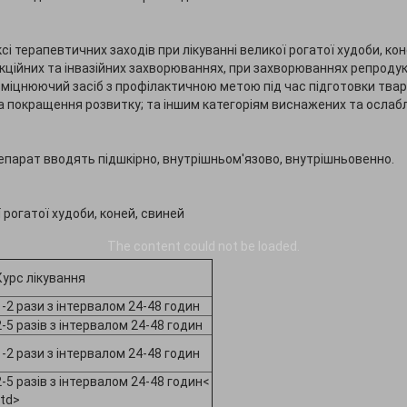
 терапевтичних заходів при лікуванні великої рогатої худоби, коней,
фекційних та інвазійних захворюваннях, при захворюваннях репроду
озміцнюючий засіб з профілактичною метою під час підготовки тва
а покращення розвитку; та іншим категоріям виснажених та ослаб
препарат вводять підшкірно, внутрішньом'язово, внутрішньовенно.
 рогатої худоби, коней, свиней
The content
could not be loaded.
Курс лікування
1-2 рази з інтервалом 24-48 годин
2-5 разів з інтервалом 24-48 годин
1-2 рази з інтервалом 24-48 годин
2-5 разів з інтервалом 24-48 годин<
/td>