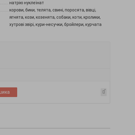
натрію нуклеїнат
корови, бики, телята, свині, поросята, вівці,
ягнята, кози, козенята, собаки, коти, кролики,
хутрові звірі, кури-несучки, бройлери, курчата
шика