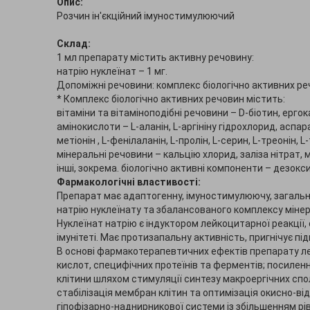
Опис:
Розчин ін'єкційний імуностимулюючий
Склад:
1 мл препарату містить активну речовину:
натрію нуклеїнат – 1 мг.
Допоміжні речовини: комплекс біологічно активних реч
* Комплекс біологічно активних речовин містить:
вітаміни та вітаміноподібні речовини – D-біотин, ерго
амінокислоти – L-аланін, L-аргініну гідрохлорид, аспара
метіонін , L-фенілаланін, L-пролін, L-серин, L-треонін,
мінеральні речовини – кальцію хлорид, заліза нітрат,
інші, зокрема. біологічно активні компоненти – дезокс
Фармакологічні властивості:
Препарат має адаптогенну, імуностимулюючу, загально
натрію нуклеїнату та збалансованого комплексу мінера
Нуклеїнат натрію є індуктором лейкоцитарної реакції
імунітеті. Має протизапальну активність, пригнічує п
В основі фармакотерапевтичних ефектів препарату леж
кислот, специфічних протеїнів та ферментів; посилен
клітини шляхом стимуляції синтезу макроергічних спол
стабілізація мембран клітин та оптимізація окисно-ві
гіпофізарно-наднирникової системи із збільшенням рі