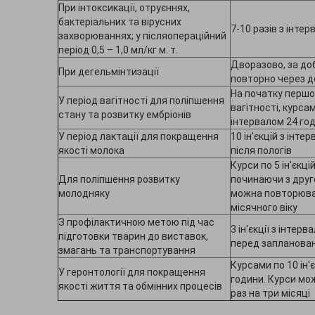
При інтоксикації, отруєннях,
бактеріальних та вірусних
7-10 разів з інте
захворюваннях; у післяопераційний
період 0,5 – 1,0 мл/кг м. т.
Дворазово, за доб
При дегельмінтизації
повторно через д
На початку першог
У період вагітності для поліпшення
вагітності, курсам
стану та розвитку ембріонів
інтервалом 24 го
У період лактації для покращення
10 ін'єкцій з інте
якості молока
після пологів
Курси по 5 ін'єкці
Для поліпшення розвитку
починаючи з друг
молодняку
можна повторюва
місячного віку
З профілактичною метою під час
3 ін'єкції з інтер
підготовки тварин до виставок,
перед запланова
змагань та транспортування
Курсами по 10 ін'
У геронтології для покращення
години. Курси м
якості життя та обмінних процесів
раз на три місяці