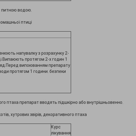
з питною водою.
домашньої птиці
нюють напувалку з розрахунку 2-
ді.Випаюють протягом 2-х годин 1
ідряд.Перед випоюванням препарату
оди протягом 1 години. безпеки
вного птаха препарат вводять підшкірно або внутрішньовенно.
отів, хутрових звірів, декоративного птаха
Курс
лікування