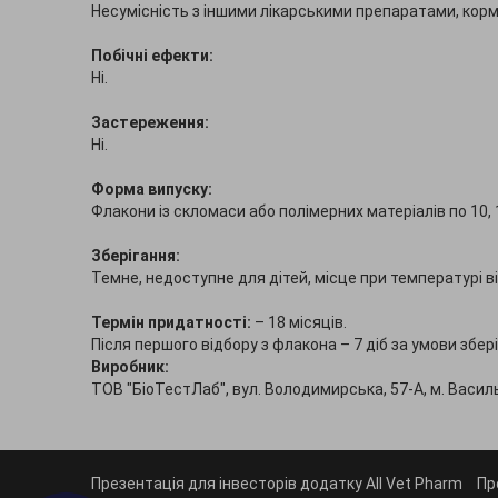
Несумісність з іншими лікарськими препаратами, кор
Побічні ефекти:
Ні.
Застереження:
Ні.
Форма випуску:
Флакони із скломаси або полімерних матеріалів по 10, 
Зберігання:
Темне, недоступне для дітей, місце при температурі від
Термін придатності:
– 18 місяців.
Після першого відбору з флакона – 7 діб за умови збері
Виробник:
ТОВ "БіоТестЛаб", вул. Володимирська, 57-А, м. Васильк
Презентація для інвесторів додатку All Vet Pharm
Пр