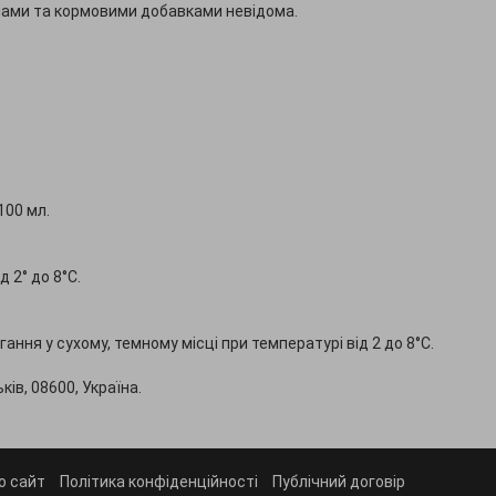
мами та кормовими добавками невідома.
100 мл.
 2° до 8°С.
гання у сухому, темному місці при температурі від 2 до 8°С.
ів, 08600, Україна.
о сайт
Політика конфіденційності
Публічний договір