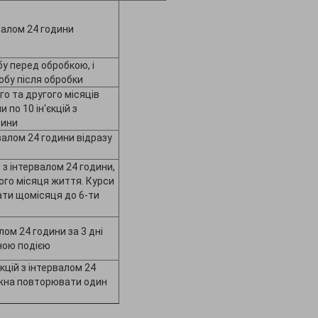
рвалом 24 години
у перед обробкою, і
обу після обробки
о та другого місяців
и по 10 ін'єкцій з
дини
рвалом 24 години відразу
й з інтервалом 24 години,
ого місяця життя. Курси
ти щомісяця до 6-ти
валом 24 години за 3 дні
ною подією
єкцій з інтервалом 24
ожна повторювати один