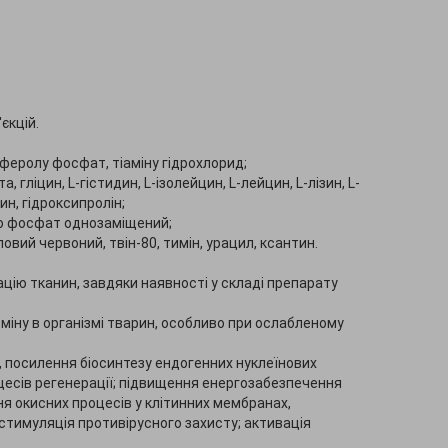
єкцій.
оферолу фосфат, тіаміну гідрохлорид;
 гліцин, L-гістидин, L-ізолейцин, L-лейцин, L-лізин, L-
зин, гідроксипролін;
рію фосфат однозаміщений;
овий червоний, твін-80, тимін, урацил, ксантин.
цію тканин, завдяки наявності у складі препарату
міну в організмі тварин, особливо при ослабленому
, посилення біосинтезу ендогенних нуклеїнових
оцесів регенерації; підвищення енергозабезпечення
ня окисних процесів у клітинних мембранах,
 стимуляція противірусного захисту; активація