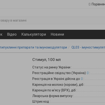
Порівня
ик
Відео
Калькулятори
Новини
отипухлинні препарати та імуномодулятори
QL03 - імуностимуля
Стимул, 100 мл
Статус на ринку України
:
Реєстраційне свідоцтво (Україна)
:
Реєстрація в Україні дійсна до
:
Каренція на молоко (корови), діб
:
Каренція по м'ясу (ВРХ), діб
:
Лікарська форма випуску
:
Штрих код
: