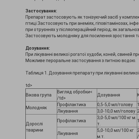
Застосування:
Препарат застосовують як тонізуючий засіб у комплексі
птиці.Застосовують при анеміях, гіповітамінозах, ін
при отруєннях у післяопераційний період; як загальн
Застосовують молодняку ​​для посилення зростання т
Дозування:
При лікуванні великої рогатої худоби, коней, свиней 
Можливе пероральне застосування з питною водою.
Таблиця 1. Дозування препарату при лікуванні великої
td>
Вигляд обробки<
Вікова група
Дозування
/td>
Профілактика
0,5-5,0 мл/голову
Молодняк
Лікування
3,0-10,0 мл/голову
3,0-5,0 мл/100 кг м.
Профілактика
Дорослі
т.
тварини
5,0-10,0 мл/100 кг
Лікування
м.т.